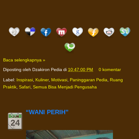
Baca selengkapnya »
Diposting oleh
Dzakiron Pedia
di
10:47:00 PM
0 komentar
Label:
Inspirasi
,
Kuliner
,
Motivasi
,
Paninggaran Pedia
,
Ruang
Praktik
,
Safari
,
Semua Bisa Menjadi Pengusaha
“WANI PERIH”
JUN
24