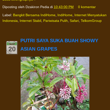
Diposting oleh
Dzakiron Pedia
di
10:43:00 PM
0 komentar
Label:
Bangkit Bersama IndiHome
,
IndiHome
,
Internet Menyatukan
Indonesia
,
Internet Stabil
,
Pariwisata Pulih
,
Safari
,
TelkomGroup
PUTRI SAYA SUKA BUAH SHOWY
MAY
20
ASIAN GRAPES