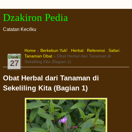
Dzakiron Pedia
Catatan Kecilku
Home
»
Berkebun Yuk!
,
Herbal
,
Referensi
,
Safari
,
Tanaman Obat
» Obat Herbal dari Tanaman di
MAR
27
Sekeliling Kita (Bagian 1)
Obat Herbal dari Tanaman di
Sekeliling Kita (Bagian 1)