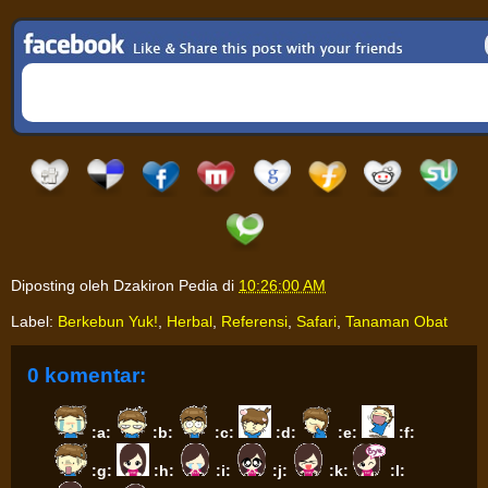
Diposting oleh
Dzakiron Pedia
di
10:26:00 AM
Label:
Berkebun Yuk!
,
Herbal
,
Referensi
,
Safari
,
Tanaman Obat
0 komentar:
:a:
:b:
:c:
:d:
:e:
:f:
:g:
:h:
:i:
:j:
:k:
:l: