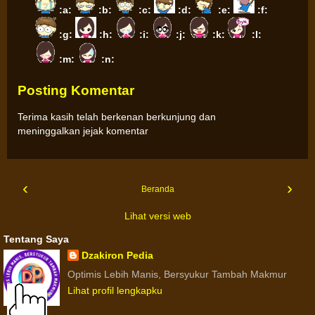
:a:
:b:
:c:
:d:
:e:
:f:
:g:
:h:
:i:
:j:
:k:
:l:
:m:
:n:
Posting Komentar
Terima kasih telah berkenan berkunjung dan
meninggalkan jejak komentar
‹
›
Beranda
Lihat versi web
Tentang Saya
Dzakiron Pedia
Optimis Lebih Manis, Bersyukur Tambah Makmur
Lihat profil lengkapku