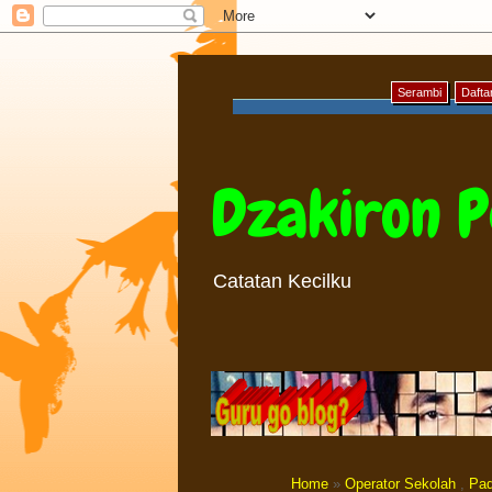
Serambi
Daftar
Dzakiron P
Catatan Kecilku
Home
»
Operator Sekolah
,
Pad