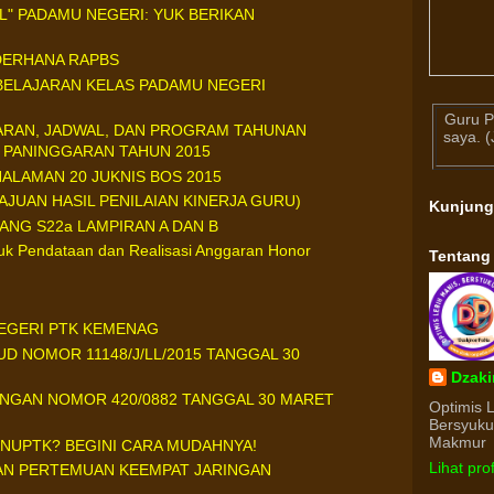
L" PADAMU NEGERI: YUK BERIKAN
EDERHANA RAPBS
BELAJARAN KELAS PADAMU NEGERI
Guru P
ARAN, JADWAL, DAN PROGRAM TAHUNAN
saya. 
 PANINGGARAN TAHUN 2015
ALAMAN 20 JUKNIS BOS 2015
JUAN HASIL PENILAIAN KINERJA GURU)
Kunjun
LANG S22a LAMPIRAN A DAN B
uk Pendataan dan Realisasi Anggaran Honor
Tentang
NEGERI PTK KEMENAG
D NOMOR 11148/J/LL/2015 TANGGAL 30
Dzaki
ONGAN NOMOR 420/0882 TANGGAL 30 MARET
Optimis 
Bersyuk
Makmur
-NUPTK? BEGINI CARA MUDAHNYA!
Lihat pro
N PERTEMUAN KEEMPAT JARINGAN