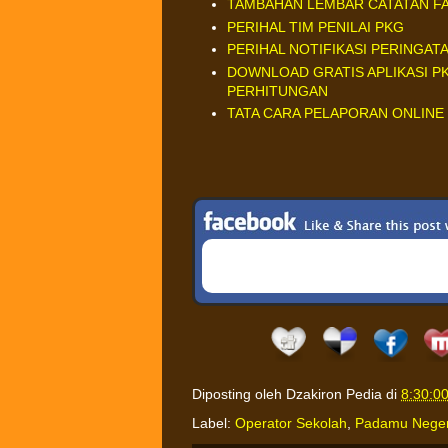
TAMBAHAN LEMBAR CATATAN FAK
PERIHAL TIM PENILAI PKG
PERIHAL NOTIFIKASI PERINGAT
DOWNLOAD GRATIS APLIKASI P
PERHITUNGAN
TATA CARA PELAPORAN ONLINE
Diposting oleh
Dzakiron Pedia
di
8:30:0
Label:
Operator Sekolah
,
Padamu Neger