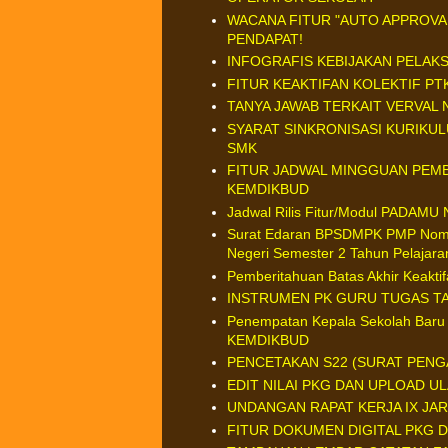
WACANA FITUR "AUTO APPROVA
PENDAPAT!
INFOGRAFIS KEBIJAKAN PELAK
FITUR KEAKTIFAN KOLEKTIF PT
TANYA JAWAB TERKAIT VERVAL 
SYARAT SINKRONISASI KURIKU
SMK
FITUR JADWAL MINGGUAN PEM
KEMDIKBUD
Jadwal Rilis Fitur/Modul PADAMU
Surat Edaran BPSDMPK PMP Nomo
Negeri Semester 2 Tahun Pelajar
Pemberitahuan Batas Akhir Keakt
INSTRUMEN PK GURU TUGAS T
Penempatan Kepala Sekolah Bar
KEMDIKBUD
PENCETAKAN S22 (SURAT PENGA
EDIT NILAI PKG DAN UPLOAD U
UNDANGAN RAPAT KERJA IX JA
FITUR DOKUMEN DIGITAL PKG D