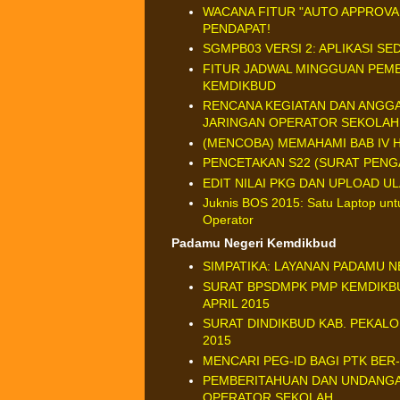
WACANA FITUR "AUTO APPROVA
PENDAPAT!
SGMPB03 VERSI 2: APLIKASI S
FITUR JADWAL MINGGUAN PEM
KEMDIKBUD
RENCANA KEGIATAN DAN ANGG
JARINGAN OPERATOR SEKOLAH
(MENCOBA) MEMAHAMI BAB IV H
PENCETAKAN S22 (SURAT PENGA
EDIT NILAI PKG DAN UPLOAD U
Juknis BOS 2015: Satu Laptop unt
Operator
Padamu Negeri Kemdikbud
SIMPATIKA: LAYANAN PADAMU 
SURAT BPSDMPK PMP KEMDIKBU
APRIL 2015
SURAT DINDIKBUD KAB. PEKAL
2015
MENCARI PEG-ID BAGI PTK BER
PEMBERITAHUAN DAN UNDANGA
OPERATOR SEKOLAH