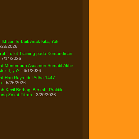
 Ikhtiar Terbaik Anak Kita, Yuk
/29/2026
uh Toilet Training pada Kemandirian
 7/14/2026
at Menempuh Asesmen Sumatif Akhir
er II, ya?
- 6/1/2026
t Hari Raya Idul Adha 1447
h
- 5/26/2026
h Kecil Berbagi Berkah: Praktik
ng Zakat Fitrah
- 3/20/2026