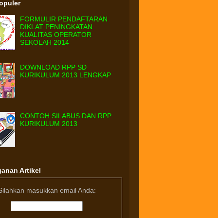
Populer
FORMULIR PENDAFTARAN
DIKLAT PENINGKATAN
KUALITAS OPERATOR
SEKOLAH 2014
DOWNLOAD RPP SD
KURIKULUM 2013 LENGKAP
CONTOH SILABUS DAN RPP
KURIKULUM 2013
anan Artikel
Silahkan masukkan email Anda: