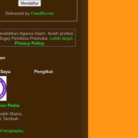
Delivered by
FeedBurner
endidikan Agama Islam. Itulah profesi
(Juga) Pembina Pramuka.
Lebih lanjut
.
Privacy Policy
gan
 Saya
Pengikut
ron Pedia
Lebih Manis,
ur Tambah
fil lengkapku