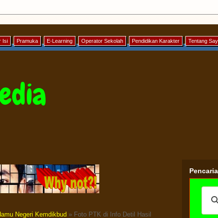
 Isi
Pramuka
E-Learning
Operator Sekolah
Pendidikan Karakter
Tentang Sa
edia
Pencari
amu Negeri Kemdikbud
» Foto PTK di Info Detil Hasil