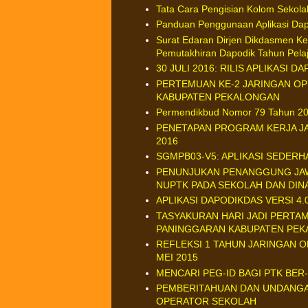
Tata Cara Pengisian Kolom Sekol
Panduan Penggunaan Aplikasi Dap
Surat Edaran Dirjen Dikdasmen K
Pemutakhiran Dapodik Tahun Pela
30 JULI 2016: RILIS APLIKASI D
PERTEMUAN KE-2 JARINGAN OP
KABUPATEN PEKALONGAN
Permendikbud Nomor 79 Tahun 20
PENETAPAN PROGRAM KERJA J
2016
SGMPB03-V5: APLIKASI SEDER
PENUNJUKAN PENANGGUNG JAW
NUPTK PADA SEKOLAH DAN DIN
APLIKASI DAPODIKDAS VERSI 4.
TASYAKURAN HARI JADI PERTA
PANINGGARAN KABUPATEN PE
REFLEKSI 1 TAHUN JARINGAN 
MEI 2015
MENCARI PEG-ID BAGI PTK BER
PEMBERITAHUAN DAN UNDANGA
OPERATOR SEKOLAH