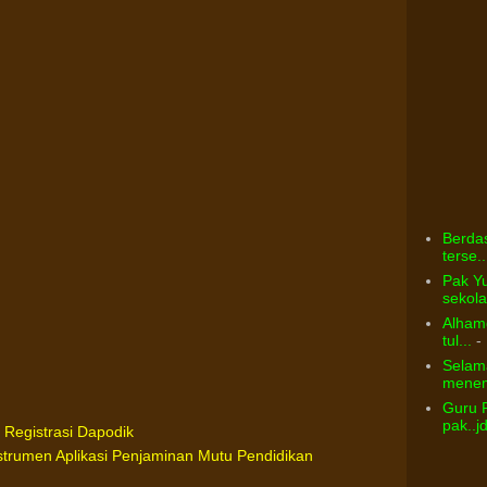
Berdas
terse..
Pak Yu
sekolah
Alhamd
tul...
- 
Selama
menem
Guru 
pak..j
 Registrasi Dapodik
nstrumen Aplikasi Penjaminan Mutu Pendidikan