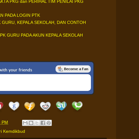
TA PKG dan PERIHAL TIM PENILAI PKG
AN PADA LOGIN PTK
K GURU, KEPALA SEKOLAH, DAN CONTOH
 PK GURU PADA AKUN KEPALA SEKOLAH
0 PM
i Kemdikbud