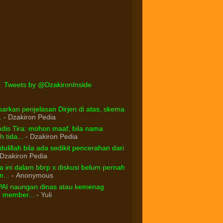
Tweets by @DzakironInside
arkan penjelasan Dirjen di atas, skema
.
- Dzakiron Pedia
dis Tira: mohon maaf, bila nama
 tida...
- Dzakiron Pedia
ulillah bila ada sedikit pencerahan dari
Dzakiron Pedia
 ini dalam bbrp x diskusi belum pernah
...
- Anonymous
PAI naungan dinas atau kemenag
d member...
- Yuli