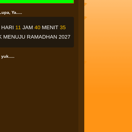
upa, Ya.....
1
HARI
11
JAM
40
MENIT
34
K
MENUJU RAMADHAN 2027
yuk.....