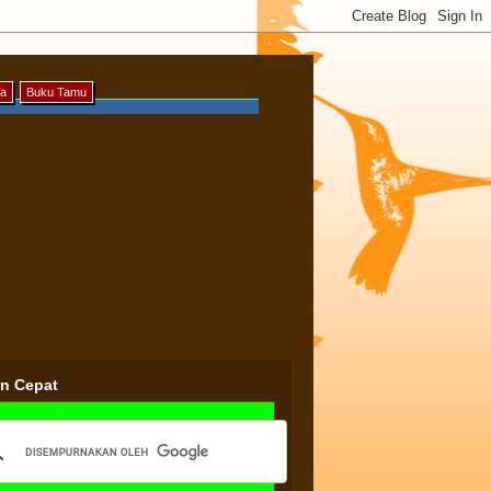
ya
Buku Tamu
an Cepat