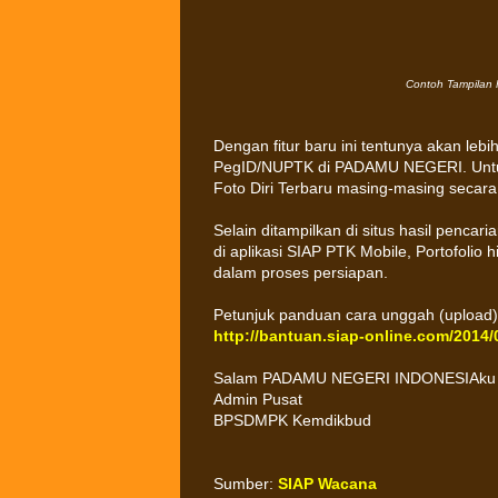
Contoh Tampilan F
Dengan fitur baru ini tentunya akan lebi
PegID/NUPTK di PADAMU NEGERI. Untuk 
Foto Diri Terbaru masing-masing secar
Selain ditampilkan di situs hasil pencari
di aplikasi SIAP PTK Mobile, Portofolio h
dalam proses persiapan.
Petunjuk panduan cara unggah (upload) 
http://bantuan.siap-online.com/2014/0
Salam PADAMU NEGERI INDONESIAku
Admin Pusat
BPSDMPK Kemdikbud
Sumber:
SIAP Wacana