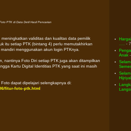
oto PTK di Data Detil Hasil Pencarian
h meningkatkan validitas dan kualitas data pemilik
Hargai
.....
- 7
itu setiap PTK (bintang 4) perlu memutakhirkan
a mandiri menggunakan akun login PTKnya.
Pengar
Anak
-
an, nantinya Foto Diri setiap PTK juga akan ditampilkan
Selam
ingga Kartu Digital Identitias PTK yang saat ini masih
Semest
Selama
Hijriya
Foto dapat dipelajari selengkapnya di:
Langka
6/fitur-foto-ptk.html
Langsu