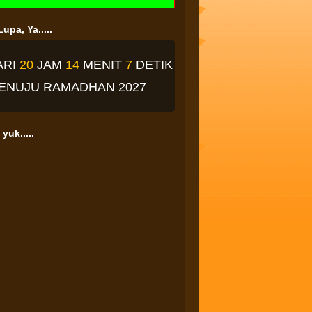
upa, Ya.....
ARI
20
JAM
14
MENIT
6
DETIK
ENUJU RAMADHAN 2027
yuk.....