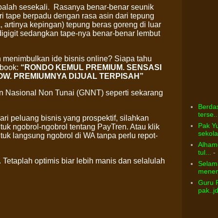
alah sesekali.
Rasanya benar-benar seunik
 tape berpadu dengan rasa asin dari tepung
, artinya kepingan) tepung beras goreng di luar
igigit sedangkan tape-nya benar-benar lembut
 menimbulkan ide bisnis online? Siapa tahu
ebook:
“RONDO KEMUL PREMIUM.
SENSASI
OW
. PREMIUMNYA DIJUAL TERPISAH”
rakan Nasional Non Tunai (GNNT) seperti sekarang
Berdas
terse..
i peluang bisnis yang prospektif, silahkan
Pak Yu
uk ngobrol-ngobrol tentang PayTren. Atau klik
sekolah
tuk langsung ngobrol di WA tanpa perlu repot-
Alhamd
tul...
- 
. Tetaplah optimis biar lebih manis dan selalulah
Selama
menem
Guru 
pak..j