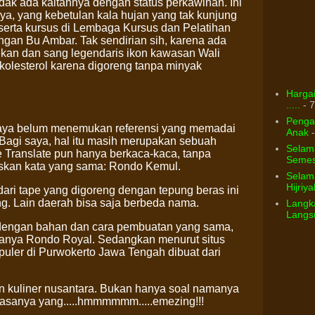
 tidak ada kaitannya dengan status perkawinan. Ini
aya, yang kebetulan kala hujan yang tak kunjung
eserta kursus di Lembaga Kursus dan Pelatihan
an Bu Ambar. Tak sendirian sih, karena ada
ekan dan sang legendaris ikon kawasan Wali
kolesterol karena digoreng tanpa minyak
Hargai
.....
- 7
Pengar
, saya belum menemukan referensi yang memadai
Anak
-
agi saya, hal itu masih merupakan sebuah
Selam
le Translate pun hanya berkaca-kaca, tanpa
Semest
iskan kata yang sama: Rondo Kemul.
Selama
Hijriya
dari tape yang digoreng dengan tepung beras ini
ng. Lain daerah bisa saja berbeda nama.
Langka
Langsu
 dengan bahan dan cara pembuatan yang sama,
anya Rondo Royal. Sedangkan menurut situs
uler di Purwokerto Jawa Tengah dibuat dari
aan kuliner nusantara. Bukan hanya soal namanya
rasanya yang.....hmmmmmm.....emezing!!!