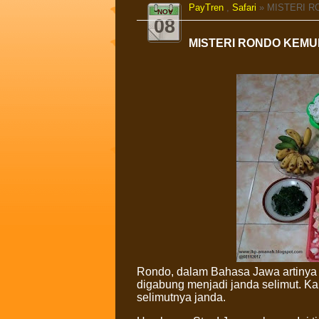
PayTren
,
Safari
» MISTERI 
NOV
08
MISTERI RONDO KEMU
Rondo, dalam Bahasa Jawa artinya 
digabung menjadi janda selimut. Ka
selimutnya janda.