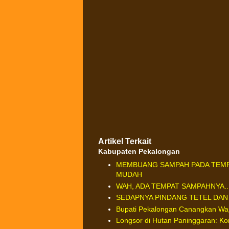
Artikel Terkait
Kabupaten Pekalongan
MEMBUANG SAMPAH PADA TEMPA
MUDAH
WAH, ADA TEMPAT SAMPAHNYA....
SEDAPNYA PINDANG TETEL DA
Bupati Pekalongan Canangkan Wajib
Longsor di Hutan Paninggaran: K