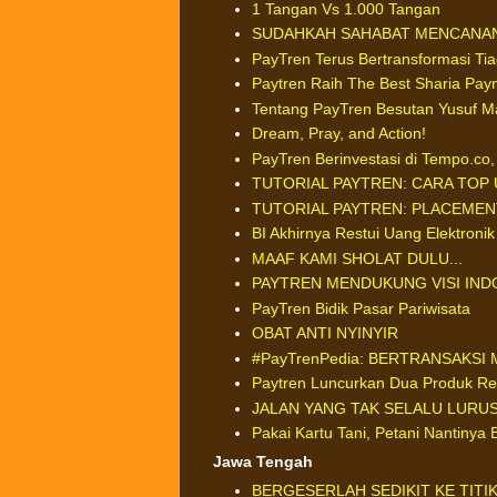
1 Tangan Vs 1.000 Tangan
SUDAHKAH SAHABAT MENCANAN
PayTren Terus Bertransformasi Tia
Paytren Raih The Best Sharia Pay
Tentang PayTren Besutan Yusuf M
Dream, Pray, and Action!
PayTren Berinvestasi di Tempo.co, 
TUTORIAL PAYTREN: CARA TOP 
TUTORIAL PAYTREN: PLACEMEN
BI Akhirnya Restui Uang Elektronik
MAAF KAMI SHOLAT DULU...
PAYTREN MENDUKUNG VISI INDON
PayTren Bidik Pasar Pariwisata
OBAT ANTI NYINYIR
#PayTrenPedia: BERTRANSAKS
Paytren Luncurkan Dua Produk Re
JALAN YANG TAK SELALU LURU
Pakai Kartu Tani, Petani Nantinya 
Jawa Tengah
BERGESERLAH SEDIKIT KE TIT