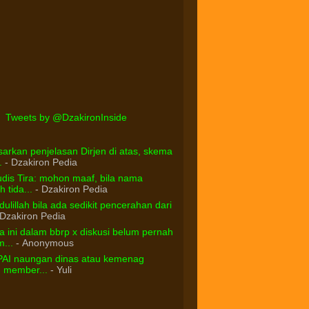
Tweets by @DzakironInside
arkan penjelasan Dirjen di atas, skema
.
- Dzakiron Pedia
dis Tira: mohon maaf, bila nama
 tida...
- Dzakiron Pedia
ulillah bila ada sedikit pencerahan dari
Dzakiron Pedia
 ini dalam bbrp x diskusi belum pernah
...
- Anonymous
PAI naungan dinas atau kemenag
d member...
- Yuli