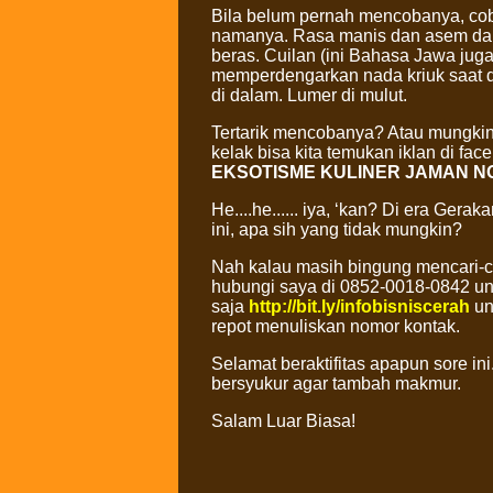
Bila belum pernah mencobanya, cob
namanya. Rasa manis dan asem dari
beras. Cuilan (ini Bahasa Jawa juga
memperdengarkan nada kriuk saat d
di dalam. Lumer di mulut.
Tertarik mencobanya? Atau mungkin
kelak bisa kita temukan iklan di fac
EKSOTISME KULINER JAMAN N
He....he...... iya, ‘kan? Di era Ge
ini, apa sih yang tidak mungkin?
Nah kalau masih bingung mencari-car
hubungi saya di 0852-0018-0842 unt
saja
http://bit.ly/infobisniscerah
un
repot menuliskan nomor kontak.
Selamat beraktifitas apapun sore ini
bersyukur agar tambah makmur.
Salam Luar Biasa!