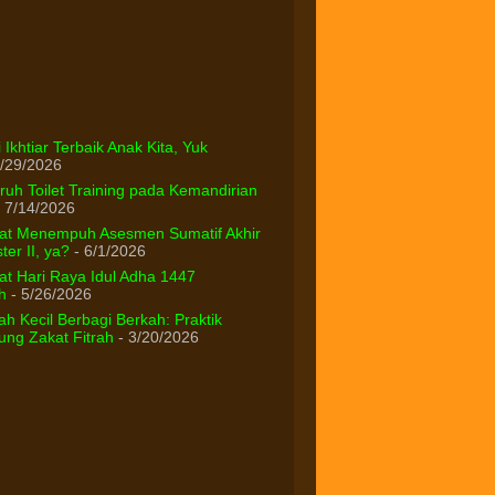
 Ikhtiar Terbaik Anak Kita, Yuk
/29/2026
uh Toilet Training pada Kemandirian
 7/14/2026
at Menempuh Asesmen Sumatif Akhir
er II, ya?
- 6/1/2026
t Hari Raya Idul Adha 1447
h
- 5/26/2026
h Kecil Berbagi Berkah: Praktik
ng Zakat Fitrah
- 3/20/2026