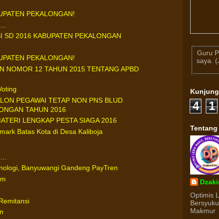
BUPATEN PEKALONGAN!
..
I SD 2016 KABUPATEN PEKALONGAN
Guru P
BUPATEN PEKALONGAN!
saya. 
N NOMOR 12 TAHUN 2015 TENTANG APBD
oting
Kunjun
ON PEGAWAI TETAP NON PNS BLUD
4
1
ONGAN TAHUN 2016
TERI LENGKAP PESTA SIAGA 2016
Tentang
rk Batas Kota di Desa Kaliboja
..
nologi, Banyuwangi Gandeng PayTren
um
Dzaki
Optimis 
Remitansi
Bersyuk
Makmur
n