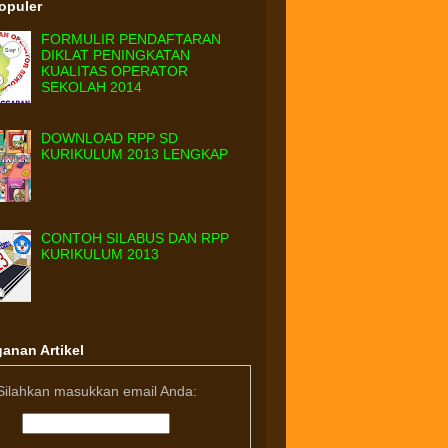
Populer
FORMULIR PENDAFTARAN
DIKLAT PENINGKATAN
KUALITAS OPERATOR
SEKOLAH 2014
DOWNLOAD RPP SD
KURIKULUM 2013 LENGKAP
CONTOH SILABUS DAN RPP
KURIKULUM 2013
anan Artikel
Silahkan masukkan email Anda: