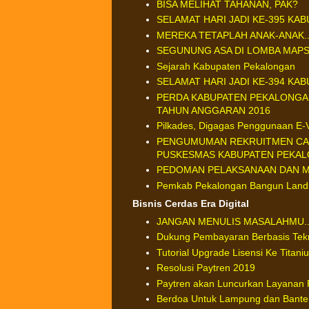
BISA MELIHAT TAHANAN, PAK?
SELAMAT HARI JADI KE-395 KA
MEREKA TETAPLAH ANAK-ANAK...
SEGUNUNG ASA DI LOMBA MAPS
Sejarah Kabupaten Pekalongan
SELAMAT HARI JADI KE-394 KA
PERDA KABUPATEN PEKALONGA
TAHUN ANGGARAN 2016
Pilkades, Digagas Penggunaan E-V
PENGUMUMAN REKRUITMEN CAL
PUSKESMAS KABUPATEN PEKAL
PEDOMAN PELAKSANAAN DAN MA
Pemkab Pekalongan Bangun Landma
Bisnis Cerdas Era Digital
JANGAN MENULIS MASALAHMU...
Dukung Pembayaran Berbasis Tek
Tutorial Upgrade Lisensi Ke Titani
Resolusi Paytren 2019
Paytren akan Luncurkan Layanan 
Berdoa Untuk Lampung dan Bante