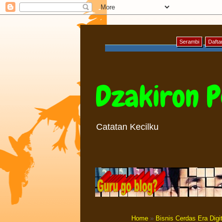
Serambi
Daftar
Dzakiron P
Catatan Kecilku
Home
»
Bisnis Cerdas Era Digit