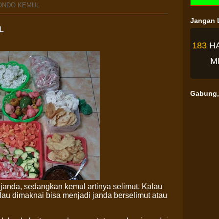
RONDO KEMUL
Jangan L
L
183
H
M
Gabung, 
janda, sedangkan kemul artinya selimut. Kalau
lau dimaknai bisa menjadi janda berselimut atau