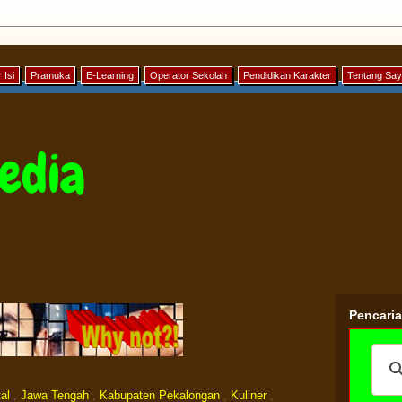
 Isi
Pramuka
E-Learning
Operator Sekolah
Pendidikan Karakter
Tentang Sa
edia
Pencari
al
,
Jawa Tengah
,
Kabupaten Pekalongan
,
Kuliner
,