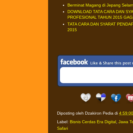
Berminat Magang di Jepang Sela
DOWNLOAD TATA CARA DAN SY
PROFESIONAL TAHUN 2015 GAGA
TATA CARA DAN SYARAT PEND
2015
Diposting oleh
Dzakiron Pedia
di
4:59:0
Label:
Bisnis Cerdas Era Digital
,
Jawa T
Safari