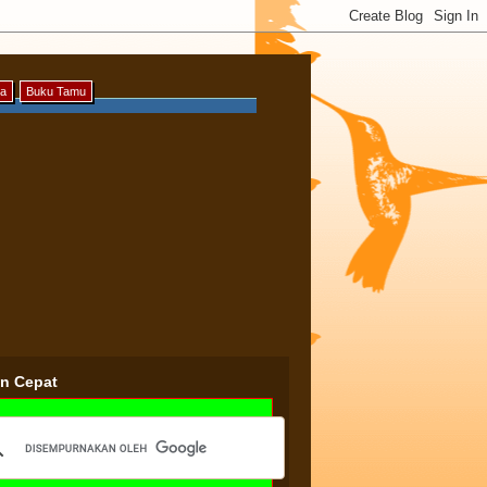
ya
Buku Tamu
an Cepat