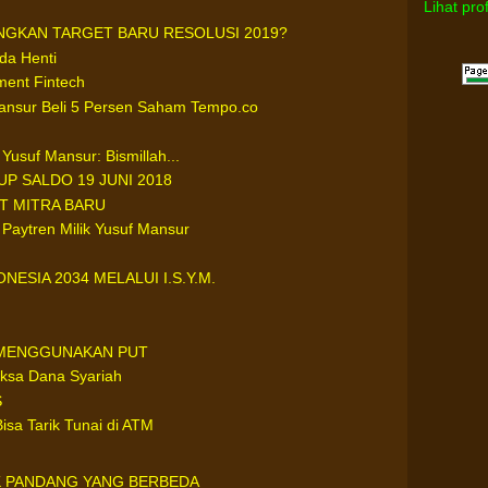
Lihat pro
GKAN TARGET BARU RESOLUSI 2019?
da Henti
ment Fintech
ansur Beli 5 Persen Saham Tempo.co
Yusuf Mansur: Bismillah...
UP SALDO 19 JUNI 2018
T MITRA BARU
 Paytren Milik Yusuf Mansur
ESIA 2034 MELALUI I.S.Y.M.
I MENGGUNAKAN PUT
ksa Dana Syariah
S
Bisa Tarik Tunai di ATM
IK PANDANG YANG BERBEDA