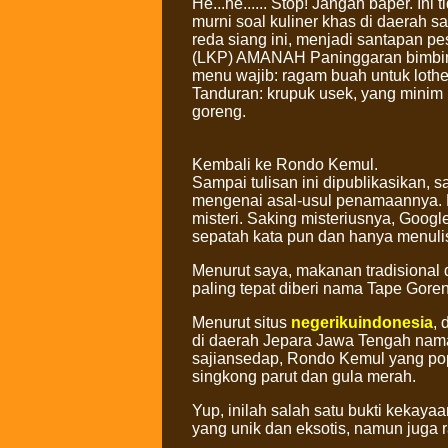
He...he...... Stop! Jangan baper. Ini
murni soal kuliner khas di daerah s
reda siang ini, menjadi santapan p
(LKP) AMANAH Paninggaran bimbing
menu wajib: ragam buah untuk loth
Tanduran: krupuk usek, yang minim 
goreng.
Kembali ke Rondo Kemul.
Sampai tulisan ini dipublikasikan
mengenai asal-usul penamaannya. B
misteri. Saking misteriusnya, Goog
sepatah kata pun dan hanya menul
Menurut saya, makanan tradisional 
paling tepat diberi nama Tape Gore
Menurut situs
negerikuindonesia
,
di daerah Jepara Jawa Tengah nam
sajiansedap, Rondo Kemul yang pop
singkong parut dan gula merah.
Yup, inilah salah satu bukti kekay
yang unik dan eksotis, namun juga 