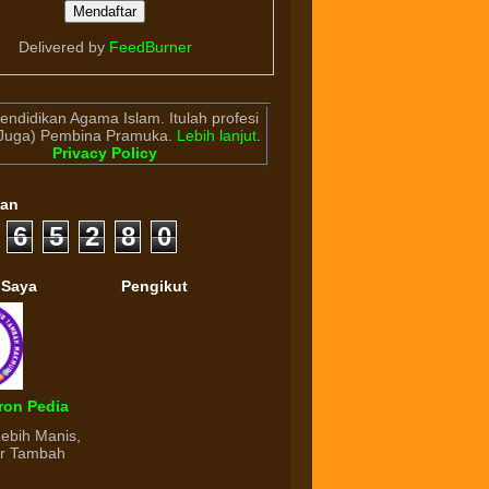
Delivered by
FeedBurner
endidikan Agama Islam. Itulah profesi
(Juga) Pembina Pramuka.
Lebih lanjut
.
Privacy Policy
gan
6
5
2
8
0
 Saya
Pengikut
ron Pedia
Lebih Manis,
ur Tambah