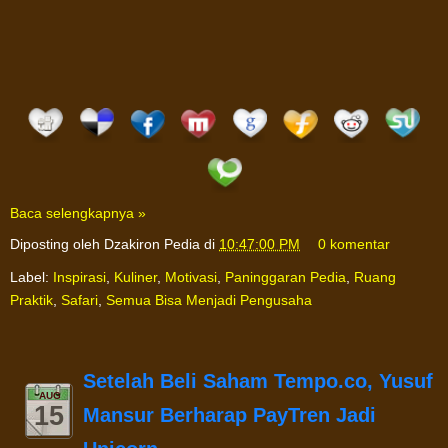
Baca selengkapnya »
Diposting oleh
Dzakiron Pedia
di
10:47:00 PM
0 komentar
Label:
Inspirasi
,
Kuliner
,
Motivasi
,
Paninggaran Pedia
,
Ruang
Praktik
,
Safari
,
Semua Bisa Menjadi Pengusaha
Setelah Beli Saham Tempo.co, Yusuf
AUG
15
Mansur Berharap PayTren Jadi