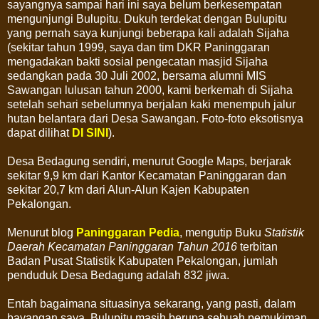
sayangnya sampai hari ini saya belum berkesempatan
mengunjungi Bulupitu. Dukuh terdekat dengan Bulupitu
yang pernah saya kunjungi beberapa kali adalah Sijaha
(sekitar tahun 1999, saya dan tim DKR Paninggaran
mengadakan bakti sosial pengecatan masjid Sijaha
sedangkan pada 30 Juli 2002, bersama alumni MIS
Sawangan lulusan tahun 2000, kami berkemah di Sijaha
setelah sehari sebelumnya berjalan kaki menempuh jalur
hutan belantara dari Desa Sawangan. Foto-foto eksotisnya
dapat dilihat
DI SINI
).
Desa Bedagung sendiri, menurut Google Maps, berjarak
sekitar 9,9 km dari Kantor Kecamatan Paninggaran dan
sekitar 20,7 km dari Alun-Alun Kajen Kabupaten
Pekalongan.
Menurut blog
Paninggaran Pedia
, mengutip Buku
Statistik
Daerah Kecamatan Paninggaran Tahun 2016
terbitan
Badan Pusat Statistik Kabupaten Pekalongan, jumlah
penduduk Desa Bedagung adalah 832 jiwa.
Entah bagaimana situasinya sekarang, yang pasti, dalam
bayangan saya, Bulupitu masih berupa sebuah pemukiman