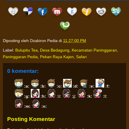
Diposting oleh
Dzakiron Pedia
di
11:27:00 PM
Label:
Bulupitu Tea
,
Desa Bedagung
,
Kecamatan Paninggaran
,
Paninggaran Pedia
,
Pekan Raya Kajen
,
Safari
0 komentar:
:a:
:b:
:c:
:d:
:e:
:f:
:g:
:h:
:i:
:j:
:k:
:l:
:m:
:n:
Posting Komentar