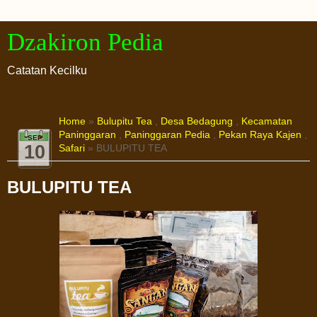
Dzakiron Pedia
Catatan Kecilku
Home
»
Bulupitu Tea
,
Desa Bedagung
,
Kecamatan
Paninggaran
,
Paninggaran Pedia
,
Pekan Raya Kajen
,
SEP
10
Safari
» BULUPITU TEA
BULUPITU TEA