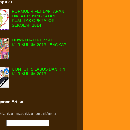
Populer
FORMULIR PENDAFTARAN
DIKLAT PENINGKATAN
KUALITAS OPERATOR
SEKOLAH 2014
DOWNLOAD RPP SD
KURIKULUM 2013 LENGKAP
CONTOH SILABUS DAN RPP
KURIKULUM 2013
anan Artikel
Silahkan masukkan email Anda: