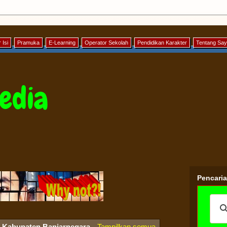
 Isi
Pramuka
E-Learning
Operator Sekolah
Pendidikan Karakter
Tentang Sa
edia
Pencari
l
Kabupaten Banjarnegara
.
Tampilkan semua