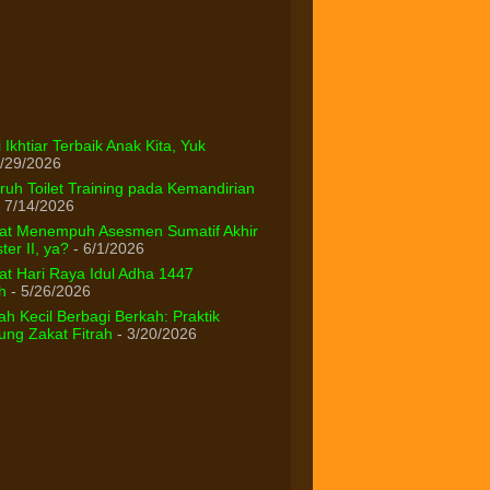
 Ikhtiar Terbaik Anak Kita, Yuk
/29/2026
uh Toilet Training pada Kemandirian
 7/14/2026
at Menempuh Asesmen Sumatif Akhir
er II, ya?
- 6/1/2026
t Hari Raya Idul Adha 1447
h
- 5/26/2026
h Kecil Berbagi Berkah: Praktik
ng Zakat Fitrah
- 3/20/2026