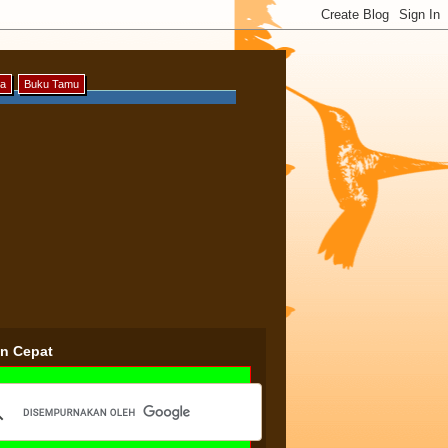
ya
Buku Tamu
an Cepat