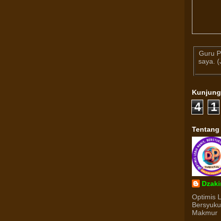
Guru P
saya. 
Kunjun
4
1
Tentang
Dzaki
Optimis 
Bersyuk
Makmur