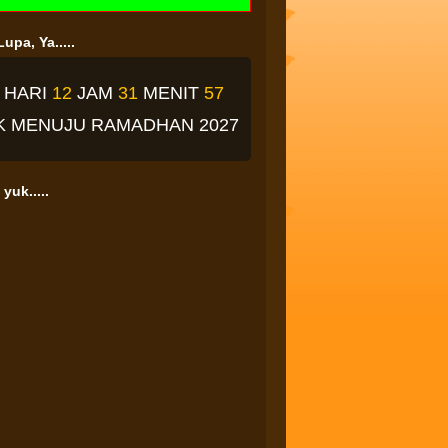
upa, Ya.....
2
HARI
12
JAM
31
MENIT
56
K
MENUJU RAMADHAN 2027
yuk.....