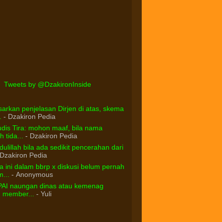
Tweets by @DzakironInside
arkan penjelasan Dirjen di atas, skema
.
- Dzakiron Pedia
dis Tira: mohon maaf, bila nama
 tida...
- Dzakiron Pedia
ulillah bila ada sedikit pencerahan dari
Dzakiron Pedia
 ini dalam bbrp x diskusi belum pernah
...
- Anonymous
PAI naungan dinas atau kemenag
d member...
- Yuli