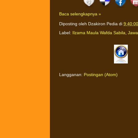
Baca selengkapnya »
Diposting oleh
Dzakiron Pedia
di
9:40:0
Label:
Ilzama Maula Wafda Sabila
,
Jawa
Langganan:
Postingan (Atom)