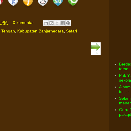
0 PM
0 komentar
 Tengah
,
Kabupaten Banjarnegara
,
Safari
Berdas
terse..
Pak Yu
sekolah
Alhamd
tul...
- 
Selama
menem
Guru 
pak..j