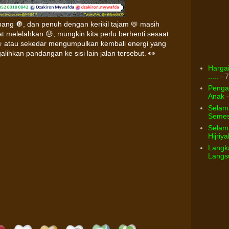
bang 🔘, dan penuh dengan kerikil tajam 📛 masih
at melelahkan 😓, mungkin kita perlu berhenti sesaat
⛄ atau sekedar mengumpulkan kembali energi yang
alihkan pandangan ke sisi lain jalan tersebut. 👀
Hargai
.....
- 7
Pengar
Anak
-
Selam
Semest
Selama
Hijriya
Langka
Langsu