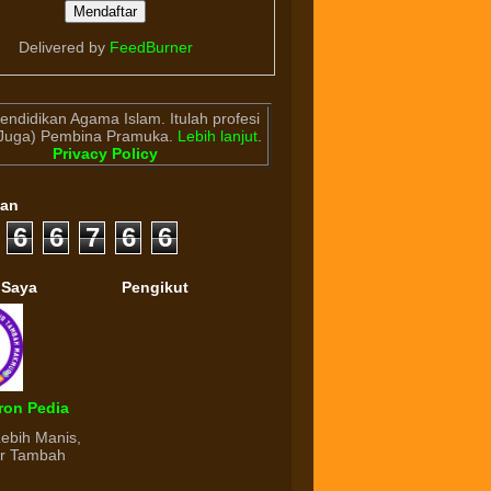
Delivered by
FeedBurner
endidikan Agama Islam. Itulah profesi
(Juga) Pembina Pramuka.
Lebih lanjut
.
Privacy Policy
gan
6
6
7
6
6
 Saya
Pengikut
ron Pedia
Lebih Manis,
ur Tambah