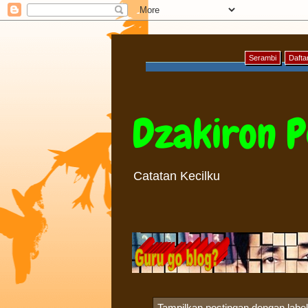
Serambi
Daftar
Dzakiron P
Catatan Kecilku
Tampilkan postingan dengan labe