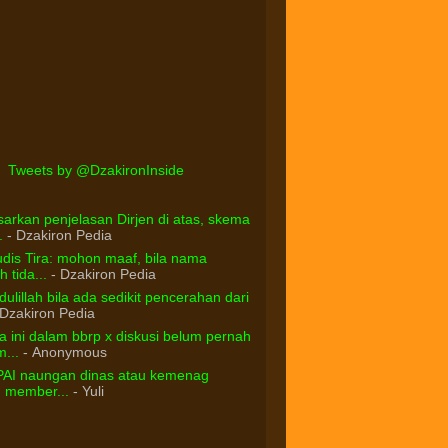
Tweets by @DzakironInside
arkan penjelasan Dirjen di atas, skema
.
- Dzakiron Pedia
dis Tira: mohon maaf, bila nama
 tida...
- Dzakiron Pedia
ulillah bila ada sedikit pencerahan dari
Dzakiron Pedia
 ini dalam bbrp x diskusi belum pernah
...
- Anonymous
PAI naungan dinas atau kemenag
d member...
- Yuli