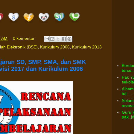
0 AM
0 komentar
ah Elektronik (BSE)
,
Kurikulum 2006
,
Kurikulum 2013
jaran SD, SMP, SMA, dan SMK
Berdas
visi 2017 dan Kurikulum 2006
terse..
Pak Yu
sekolah
Alhamd
tul...
- 
Selama
menem
Guru 
pak..j