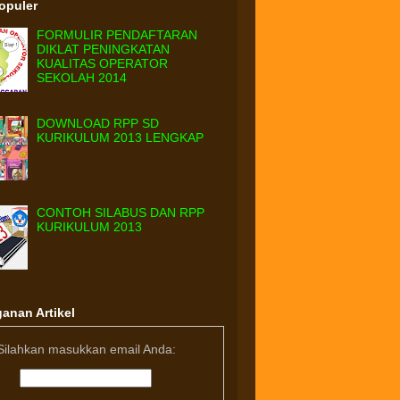
Populer
FORMULIR PENDAFTARAN
DIKLAT PENINGKATAN
KUALITAS OPERATOR
SEKOLAH 2014
DOWNLOAD RPP SD
KURIKULUM 2013 LENGKAP
CONTOH SILABUS DAN RPP
KURIKULUM 2013
anan Artikel
Silahkan masukkan email Anda: