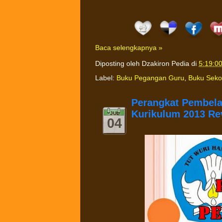
Baca selengkapnya »
Diposting oleh
Dzakiron Pedia
di
5:19:0
Label:
Buku Pegangan Guru
,
Buku Sekol
Perangkat Pembela
Kurikulum 2013 Re
JUL
04