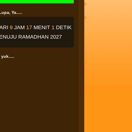
upa, Ya.....
ARI
9
JAM
17
MENIT
0
DETIK
ENUJU RAMADHAN 2027
yuk.....