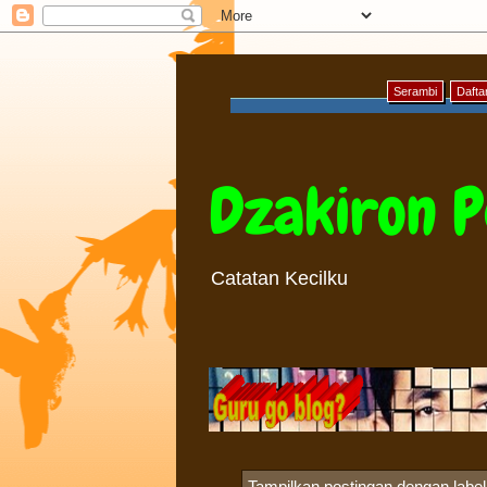
Serambi
Daftar
Dzakiron P
Catatan Kecilku
Tampilkan postingan dengan labe