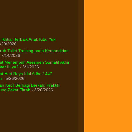
 Ikhtiar Terbaik Anak Kita, Yuk
/29/2026
uh Toilet Training pada Kemandirian
 7/14/2026
at Menempuh Asesmen Sumatif Akhir
er II, ya?
- 6/1/2026
t Hari Raya Idul Adha 1447
h
- 5/26/2026
h Kecil Berbagi Berkah: Praktik
ng Zakat Fitrah
- 3/20/2026