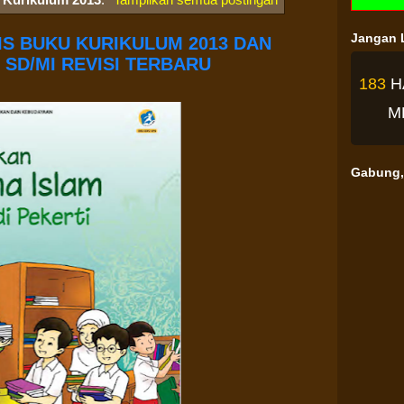
Jangan L
S BUKU KURIKULUM 2013 DAN
 SD/MI REVISI TERBARU
183
H
M
Gabung, 