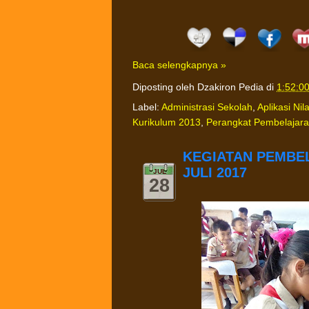
Baca selengkapnya »
Diposting oleh
Dzakiron Pedia
di
1:52:0
Label:
Administrasi Sekolah
,
Aplikasi Nila
Kurikulum 2013
,
Perangkat Pembelajar
KEGIATAN PEMBEL
JULI 2017
JUL
28