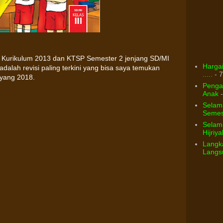
ku Kurikulum 2013 dan KTSP Semester 2 jenjang SD/MI
Hargai
 adalah revisi paling terkini yang bisa saya temukan
.....
- 7
 yang 2018.
Pengar
Anak
-
Selam
Semest
Selama
Hijriya
Langka
Langsu