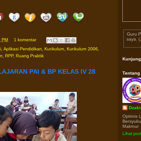
Guru P
saya. 
0 PM
1 komentar
i
,
Aplikasi Pendidikan
,
Kurikulum
,
Kurikulum 2006
,
an
,
RPP
,
Ruang Praktik
Kunjun
AJARAN PAI & BP KELAS IV 28
Tentang
Dzaki
Optimis 
Bersyuk
Makmur
Lihat pro