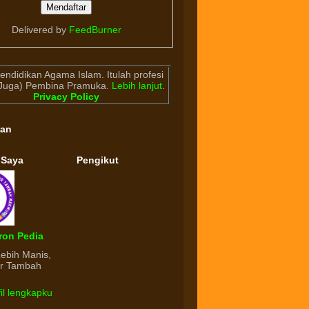
Delivered by
FeedBurner
endidikan Agama Islam. Itulah profesi
(Juga) Pembina Pramuka.
Lebih lanjut
.
Privacy Policy
gan
 Saya
Pengikut
ron Pedia
Lebih Manis,
ur Tambah
fil lengkapku