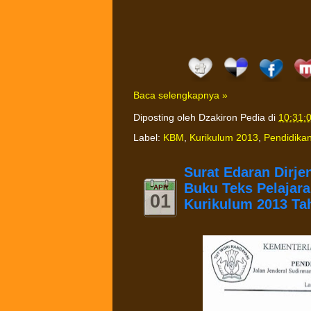
Baca selengkapnya »
Diposting oleh
Dzakiron Pedia
di
10:31:
Label:
KBM
,
Kurikulum 2013
,
Pendidika
Surat Edaran Dirj
Buku Teks Pelajar
APR
01
Kurikulum 2013 Ta