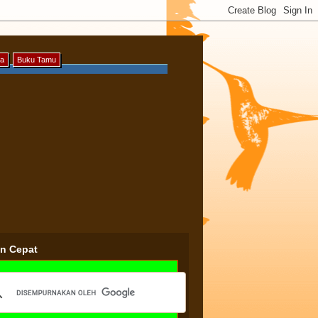
ya
Buku Tamu
an Cepat