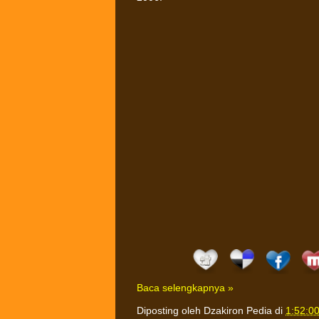
Baca selengkapnya »
Diposting oleh
Dzakiron Pedia
di
1:52:0