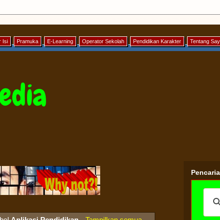
 Isi
Pramuka
E-Learning
Operator Sekolah
Pendidikan Karakter
Tentang Sa
edia
Pencari
abel
Aplikasi Pendidikan
.
Tampilkan semua