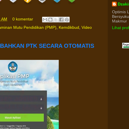
Dzaki
Optimis 
Bersyuk
0 AM
0 komentar
Makmur
jaminan Mutu Pendidikan (PMP)
,
Kemdikbud
,
Video
Lihat pro
MBAHKAN PTK SECARA OTOMATIS