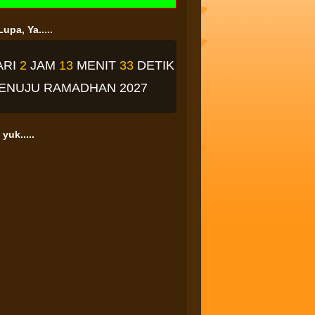
upa, Ya.....
ARI
2
JAM
13
MENIT
32
DETIK
ENUJU RAMADHAN 2027
yuk.....