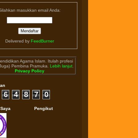
Silahkan masukkan email Anda:
Delivered by
FeedBurner
endidikan Agama Islam. Itulah profesi
(Juga) Pembina Pramuka.
Lebih lanjut
.
Privacy Policy
gan
6
4
8
7
0
 Saya
Pengikut