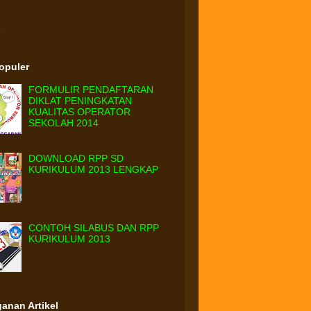
.
Populer
FORMULIR PENDAFTARAN
DIKLAT PENINGKATAN
KUALITAS OPERATOR
SEKOLAH 2014
DOWNLOAD RPP SD
KURIKULUM 2013 LENGKAP
CONTOH SILABUS DAN RPP
KURIKULUM 2013
anan Artikel