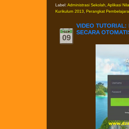
Label:
Administrasi Sekolah
,
Aplikasi Nila
Kurikulum 2013
,
Perangkat Pembelajar
VIDEO TUTORIAL:
SECARA OTOMATIS
SEP
09