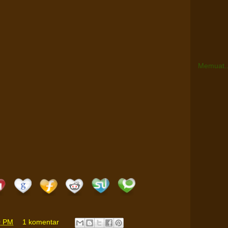
Memuat..
0 PM
1 komentar