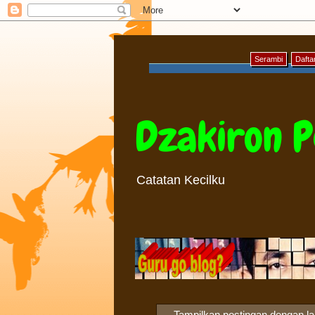
Serambi
Daftar
Dzakiron P
Catatan Kecilku
Tampilkan postingan dengan l