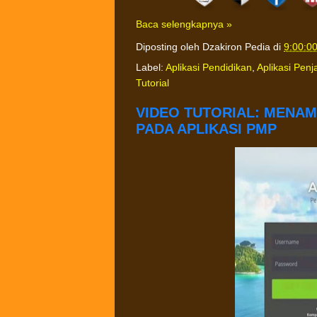
Baca selengkapnya »
Diposting oleh
Dzakiron Pedia
di
9:00:0
Label:
Aplikasi Pendidikan
,
Aplikasi Pen
Tutorial
VIDEO TUTORIAL: MENA
PADA APLIKASI PMP