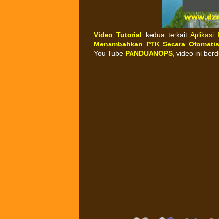
Video Tutorial
kedua terkait
Aplikasi
Menambahkan PTK Secara Otomatis
You Tube
PANDUANOPS
, video ini be