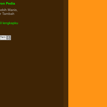
ron Pedia
Lebih Manis,
ur Tambah
fil lengkapku