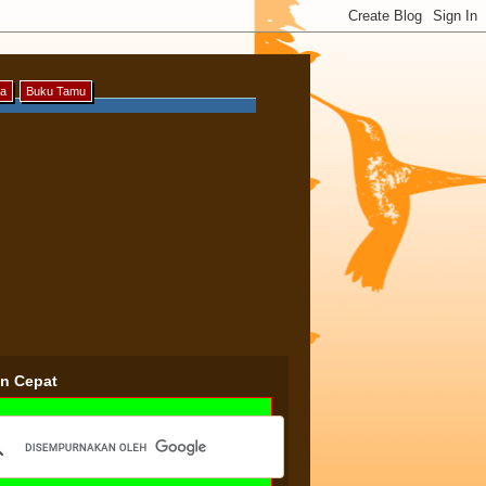
ya
Buku Tamu
an Cepat