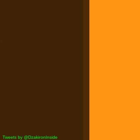
.
Tweets by @DzakironInside