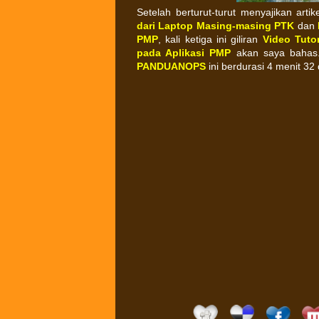
Setelah berturut-turut menyajikan artik
dari Laptop Masing-masing PTK
dan
PMP
, kali ketiga ini giliran
Video Tuto
pada Aplikasi PMP
akan saya bahas.
PANDUANOPS
ini berdurasi 4 menit 32