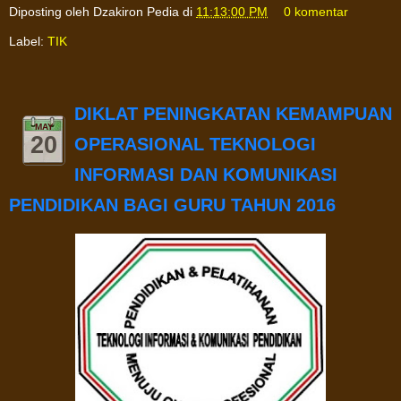
Diposting oleh
Dzakiron Pedia
di
11:13:00 PM
0 komentar
Label:
TIK
DIKLAT PENINGKATAN KEMAMPUAN
MAY
20
OPERASIONAL TEKNOLOGI
INFORMASI DAN KOMUNIKASI
PENDIDIKAN BAGI GURU TAHUN 2016