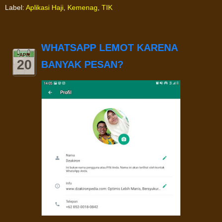
Label:
Aplikasi Haji
,
Kemenag
,
TIK
WHATSAPP LEMOT KARENA
APR
20
BANYAK PESAN?