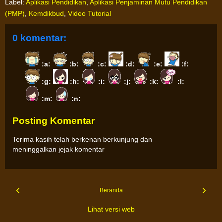
Label:
Aplikasi Pendidikan
,
Aplikasi Penjaminan Mutu Pendidikan
(PMP)
,
Kemdikbud
,
Video Tutorial
0 komentar:
:a:
:b:
:c:
:d:
:e:
:f:
:g:
:h:
:i:
:j:
:k:
:l:
:m:
:n:
Posting Komentar
Terima kasih telah berkenan berkunjung dan
meninggalkan jejak komentar
‹
›
Beranda
Lihat versi web