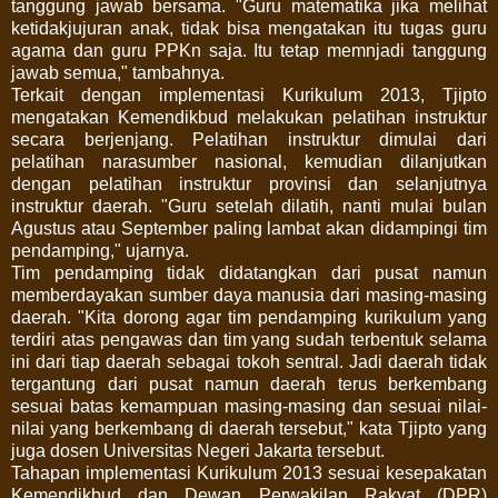
tanggung jawab bersama. "Guru matematika jika melihat
ketidakjujuran anak, tidak bisa mengatakan itu tugas guru
agama dan guru PPKn saja. Itu tetap memnjadi tanggung
jawab semua," tambahnya.
Terkait dengan implementasi Kurikulum 2013, Tjipto
mengatakan Kemendikbud melakukan pelatihan instruktur
secara berjenjang. Pelatihan instruktur dimulai dari
pelatihan narasumber nasional, kemudian dilanjutkan
dengan pelatihan instruktur provinsi dan selanjutnya
instruktur daerah. "Guru setelah dilatih, nanti mulai bulan
Agustus atau September paling lambat akan didampingi tim
pendamping," ujarnya.
Tim pendamping tidak didatangkan dari pusat namun
memberdayakan sumber daya manusia dari masing-masing
daerah. "Kita dorong agar tim pendamping kurikulum yang
terdiri atas pengawas dan tim yang sudah terbentuk selama
ini dari tiap daerah sebagai tokoh sentral. Jadi daerah tidak
tergantung dari pusat namun daerah terus berkembang
sesuai batas kemampuan masing-masing dan sesuai nilai-
nilai yang berkembang di daerah tersebut," kata Tjipto yang
juga dosen Universitas Negeri Jakarta tersebut.
Tahapan implementasi Kurikulum 2013 sesuai kesepakatan
Kemendikbud dan Dewan Perwakilan Rakyat (DPR)