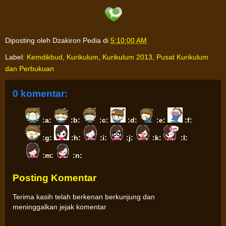
Diposting oleh
Dzakiron Pedia
di
5:10:00 AM
Label:
Kemdikbud
,
Kurikulum
,
Kurikulum 2013
,
Pusat Kurikulum
dan Perbukuan
0 komentar:
:a:
:b:
:c:
:d:
:e:
:f:
:g:
:h:
:i:
:j:
:k:
:l:
:m:
:n:
Posting Komentar
Terima kasih telah berkenan berkunjung dan
meninggalkan jejak komentar