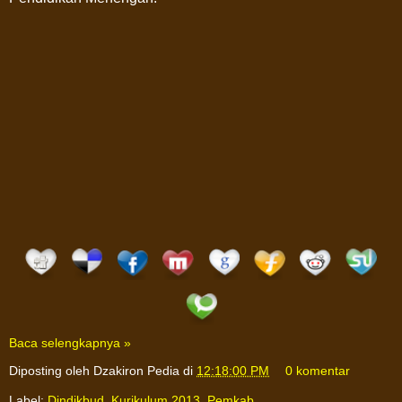
Baca selengkapnya »
Diposting oleh
Dzakiron Pedia
di
12:18:00 PM
0 komentar
Label:
Dindikbud
,
Kurikulum 2013
,
Pemkab