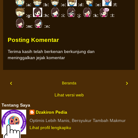
:a:
:b:
:c:
:d:
:e:
:f:
:g:
:h:
:i:
:j:
:k:
:l:
:m:
:n:
Posting Komentar
Terima kasih telah berkenan berkunjung dan
meninggalkan jejak komentar
‹
›
Beranda
Lihat versi web
Tentang Saya
Dzakiron Pedia
Optimis Lebih Manis, Bersyukur Tambah Makmur
Lihat profil lengkapku