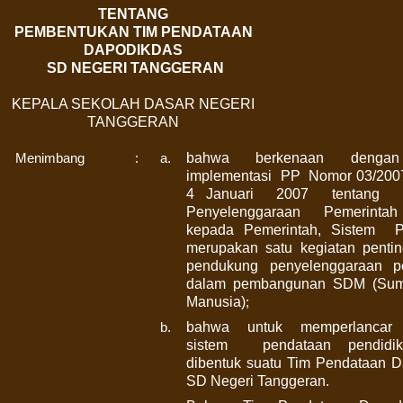
TENTANG
PEMBENTUKAN TIM PENDATAAN
DAPODIKDAS
SD
NEGERI TANGGERAN
KEPALA SEKOLAH DASAR NEGERI
TANGGERAN
bahwa
berkenaan
dengan
Menimbang
:
a.
implementasi
PP
Nomor 03/200
4 Januari
2007
tentang
Penyelenggaraan
Pemerintah
kepada Pemerintah, Sistem
P
merupakan
satu
kegiatan
penti
pendukung
penyelenggaraan
p
dalam pembangunan SDM (Sum
Manusia)
;
bahwa
untuk
memperlancar
b.
sistem
pendataan pendidi
dibentuk suatu Tim Pendataan 
SD Negeri Tanggeran
.