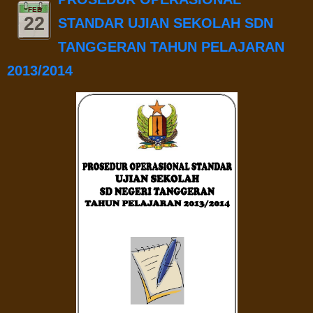
FEB
22
STANDAR UJIAN SEKOLAH SDN
TANGGERAN TAHUN PELAJARAN
2013/2014