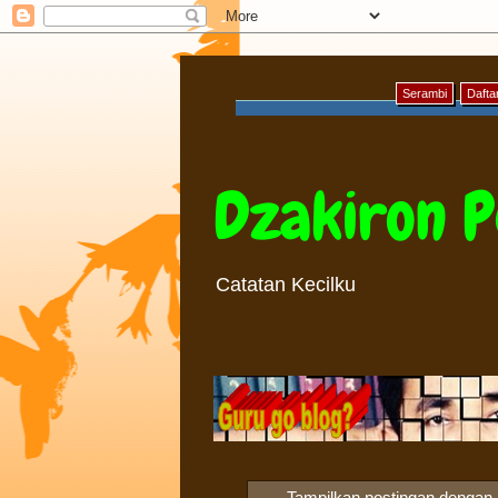
Serambi
Daftar
Dzakiron P
Catatan Kecilku
Tampilkan postingan dengan 