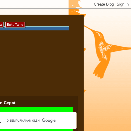
ya
Buku Tamu
an Cepat