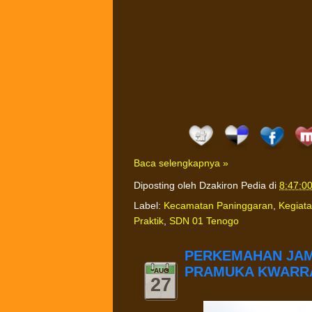
Baca selengkapnya »
Diposting oleh
Dzakiron Pedia
di
8:47:0
Label:
Kecamatan Paninggaran
,
Kegiat
Praktik
,
SDN 01 Tenogo
PERKEMAHAN JA
PRAMUKA KWARRA
AUG
27