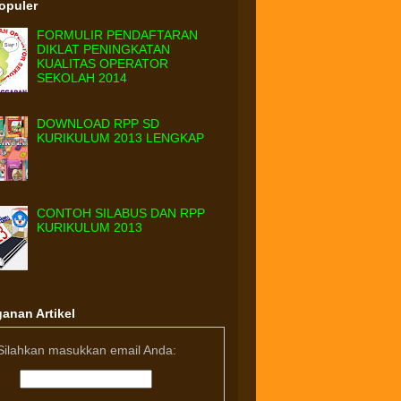
Populer
FORMULIR PENDAFTARAN
DIKLAT PENINGKATAN
KUALITAS OPERATOR
SEKOLAH 2014
DOWNLOAD RPP SD
KURIKULUM 2013 LENGKAP
CONTOH SILABUS DAN RPP
KURIKULUM 2013
anan Artikel
Silahkan masukkan email Anda: