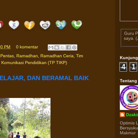
Guru P
saya. 
00 PM
0 komentar
,
Pentas
,
Ramadhan
,
Ramadhan Ceria
,
Tim
Kunjun
 Komunikasi Pendidikan (TP TIKP)
4
1
ELAJAR, DAN BERAMAL BAIK
Tentang
Dzaki
Optimis 
Bersyuk
Makmur