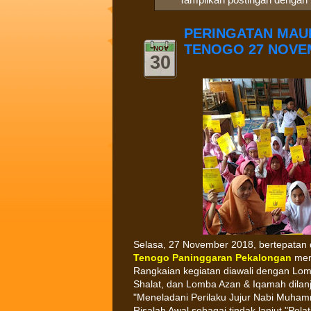
PERINGATAN MAU
TENOGO 27 NOVE
NOV
30
Selasa, 27 November 2018, bertepatan 
Tenogo Paninggaran Pekalongan
men
Rangkaian kegiatan diawali dengan Lom
Shalat, dan Lomba Azan & Iqamah dilanj
"Meneladani Perilaku Jujur Nabi Muha
Risalah Awal sebagai tindak lanjut "Pel