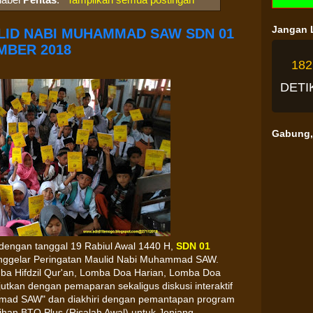
Jangan L
LID NABI MUHAMMAD SAW SDN 01
MBER 2018
18
DETI
Gabung, 
dengan tanggal 19 Rabiul Awal 1440 H,
SDN 01
ggelar Peringatan Maulid Nabi Muhammad SAW.
ba Hifdzil Qur'an, Lomba Doa Harian, Lomba Doa
utkan dengan pemaparan sekaligus diskusi interaktif
mmad SAW" dan diakhiri dengan pemantapan program
atihan BTQ Plus (Risalah Awal) untuk Jenjang