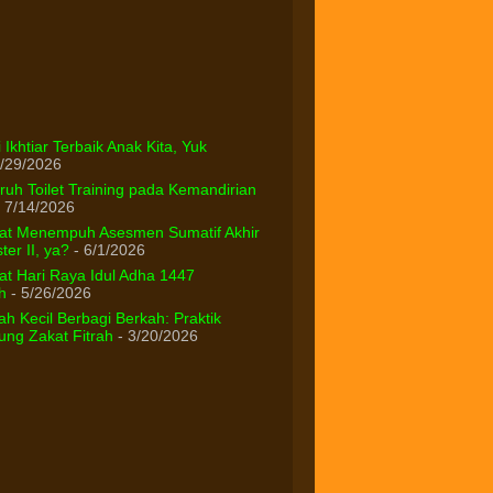
 Ikhtiar Terbaik Anak Kita, Yuk
/29/2026
uh Toilet Training pada Kemandirian
 7/14/2026
at Menempuh Asesmen Sumatif Akhir
er II, ya?
- 6/1/2026
t Hari Raya Idul Adha 1447
h
- 5/26/2026
h Kecil Berbagi Berkah: Praktik
ng Zakat Fitrah
- 3/20/2026