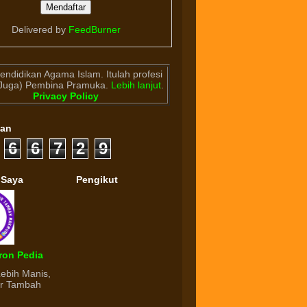
Delivered by
FeedBurner
endidikan Agama Islam. Itulah profesi
(Juga) Pembina Pramuka.
Lebih lanjut
.
Privacy Policy
gan
6
6
7
2
9
 Saya
Pengikut
ron Pedia
Lebih Manis,
ur Tambah