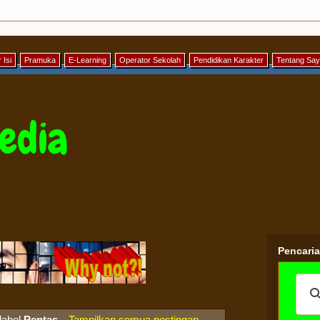
 Isi
Pramuka
E-Learning
Operator Sekolah
Pendidikan Karakter
Tentang Sa
edia
Pencari
label
Pentas
.
Tampilkan semua postingan