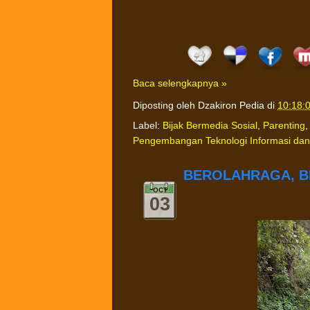
Baca selengkapnya »
Diposting oleh
Dzakiron Pedia
di
10:18:
Label:
Bijak Bermedia Sosial
,
Parenting
Pengembangan Teknologi Informasi dan
BEROLAHRAGA, B
OCT
03