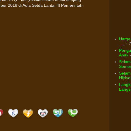
er 2018 di Aula Setda Lantai III Pemerintah
Hargai
.....
- 7
Pengar
Anak
-
Selam
Semest
Selama
Hijriya
Langka
Langsu