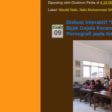
Diposting oleh
Dzakiron Pedia
di
4:16:0
Label:
Maulid Nabi
,
Nabi Muhammad S
Diskusi Interaktif
Bijak Gejala Kecan
JUN
09
Pornografi pada An