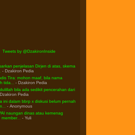
Tweets by @DzakironInside
arkan penjelasan Dirjen di atas, skema
.
- Dzakiron Pedia
dis Tira: mohon maaf, bila nama
 tida...
- Dzakiron Pedia
ulillah bila ada sedikit pencerahan dari
Dzakiron Pedia
 ini dalam bbrp x diskusi belum pernah
...
- Anonymous
PAI naungan dinas atau kemenag
d member...
- Yuli