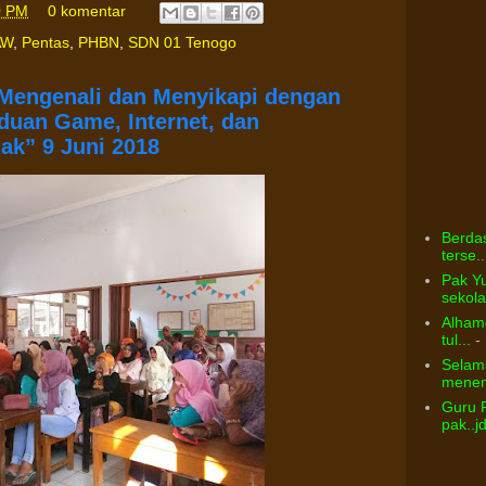
0 PM
0 komentar
AW
,
Pentas
,
PHBN
,
SDN 01 Tenogo
 “Mengenali dan Menyikapi dengan
duan Game, Internet, dan
ak” 9 Juni 2018
Berdas
terse..
Pak Yu
sekolah
Alhamd
tul...
- 
Selama
menem
Guru 
pak..j