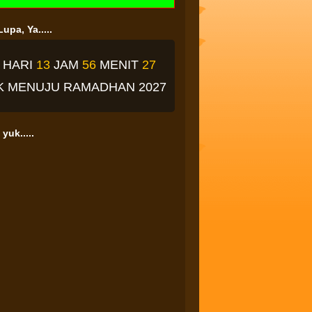
upa, Ya.....
2
HARI
13
JAM
56
MENIT
26
K
MENUJU RAMADHAN 2027
yuk.....