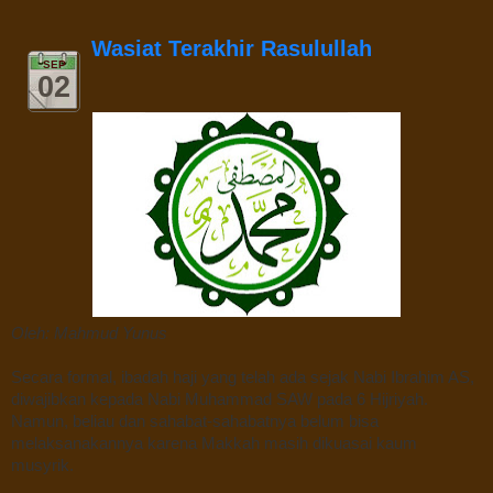
Wasiat Terakhir Rasulullah
SEP
02
Oleh: Mahmud Yunus
Secara formal, ibadah haji yang telah ada sejak Nabi Ibrahim AS,
diwajibkan kepada Nabi Muhammad SAW pada 6 Hijriyah.
Namun, beliau dan sahabat-sahabatnya belum bisa
melaksanakannya karena Makkah masih dikuasai kaum
musyrik.