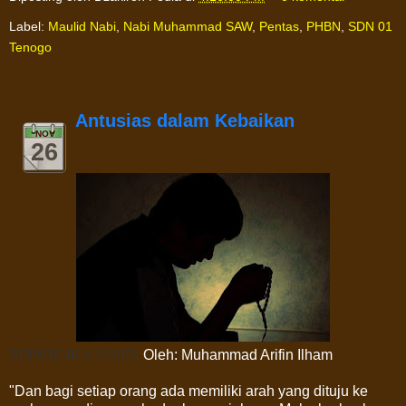
Label:
Maulid Nabi
,
Nabi Muhammad SAW
,
Pentas
,
PHBN
,
SDN 01
Tenogo
Antusias dalam Kebaikan
NOV
26
REPUBLIKA.CO.ID,
Oleh: Muhammad Arifin Ilham
"Dan bagi setiap orang ada memiliki arah yang dituju ke