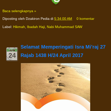
Baca selengkapnya »
Diposting oleh
Dzakiron Pedia
di
5:34:00 AM
0 komentar
Label:
Hikmah
,
Ibadah Haji
,
Nabi Muhammad SAW
Selamat Memperingati Isra Mi'raj 27
APR
24
Rajab 1438 H/24 April 2017