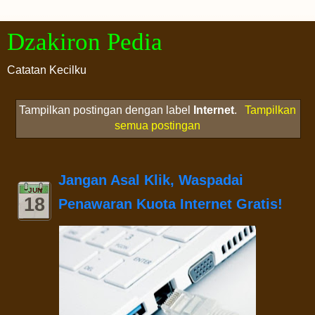
Dzakiron Pedia
Catatan Kecilku
Tampilkan postingan dengan label
Internet
.
Tampilkan
semua postingan
Jangan Asal Klik, Waspadai
JUN
18
Penawaran Kuota Internet Gratis!