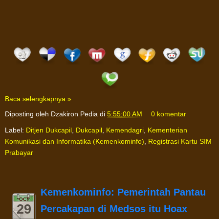
Baca selengkapnya »
Diposting oleh
Dzakiron Pedia
di
5:55:00 AM
0 komentar
Label:
Ditjen Dukcapil
,
Dukcapil
,
Kemendagri
,
Kementerian
Komunikasi dan Informatika (Kemenkominfo)
,
Registrasi Kartu SIM
Prabayar
Kemenkominfo: Pemerintah Pantau
OCT
29
Percakapan di Medsos itu Hoax