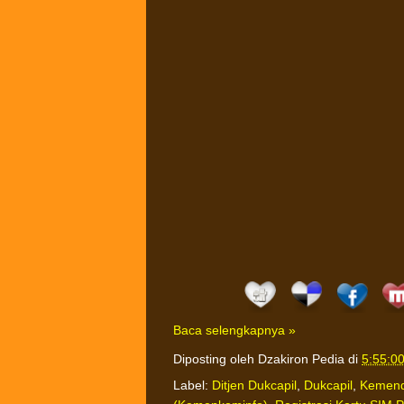
Baca selengkapnya »
Diposting oleh
Dzakiron Pedia
di
5:55:0
Label:
Ditjen Dukcapil
,
Dukcapil
,
Kemend