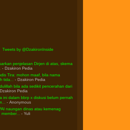
Tweets by @DzakironInside
arkan penjelasan Dirjen di atas, skema
.
- Dzakiron Pedia
dis Tira: mohon maaf, bila nama
 tida...
- Dzakiron Pedia
ulillah bila ada sedikit pencerahan dari
Dzakiron Pedia
 ini dalam bbrp x diskusi belum pernah
...
- Anonymous
PAI naungan dinas atau kemenag
d member...
- Yuli