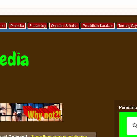
 Isi
Pramuka
E-Learning
Operator Sekolah
Pendidikan Karakter
Tentang Sa
edia
Pencari
abel
Dukcapil
.
Tampilkan semua postingan