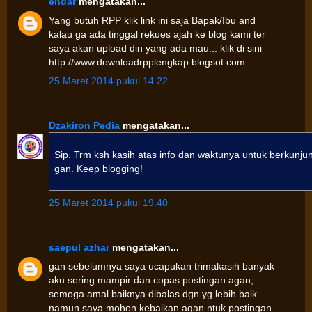
endar
mengatakan...
Yang butuh RPP klik link ini saja Bapak/Ibu and
kalau ga ada tinggal rekues ajah ke blog kami ter
saya akan upload din yang ada mau... klik di sini
http://www.downloadrpplengkap.blogsot.com
25 Maret 2014 pukul 14.22
Dzakiron Pedia
mengatakan...
Sip. Trm ksh kasih atas info dan waktunya untuk berkunju
gan. Keep blogging!
25 Maret 2014 pukul 19.40
saepul azhar
mengatakan...
gan sebelumnya saya ucapukan trimakasih banyak
aku sering mampir dan copas postingan agan,
semoga amal baiknya dibalas dgn yg lebih baik.
namun saya mohon kebaikan agan ntuk postingan