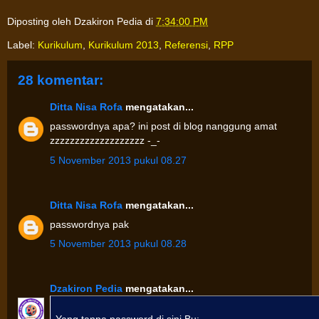
Diposting oleh
Dzakiron Pedia
di
7:34:00 PM
Label:
Kurikulum
,
Kurikulum 2013
,
Referensi
,
RPP
28 komentar:
Ditta Nisa Rofa
mengatakan...
passwordnya apa? ini post di blog nanggung amat
zzzzzzzzzzzzzzzzzzz -_-
5 November 2013 pukul 08.27
Ditta Nisa Rofa
mengatakan...
passwordnya pak
5 November 2013 pukul 08.28
Dzakiron Pedia
mengatakan...
Yang tanpa password di sini Bu: