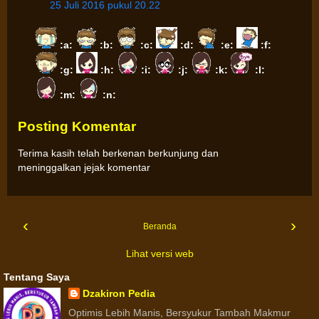
25 Juli 2016 pukul 20.22
:a:
:b:
:c:
:d:
:e:
:f:
:g:
:h:
:i:
:j:
:k:
:l:
:m:
:n:
Posting Komentar
Terima kasih telah berkenan berkunjung dan
meninggalkan jejak komentar
‹
›
Beranda
Lihat versi web
Tentang Saya
Dzakiron Pedia
Optimis Lebih Manis, Bersyukur Tambah Makmur