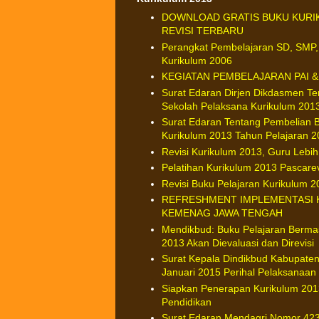
DOWNLOAD GRATIS BUKU KURIK
REVISI TERBARU
Perangkat Pembelajaran SD, SMP,
Kurikulum 2006
KEGIATAN PEMBELAJARAN PAI & B
Surat Edaran Dirjen Dikdasmen Te
Sekolah Pelaksana Kurikulum 201
Surat Edaran Tentang Pembelian 
Kurikulum 2013 Tahun Pelajaran 
Revisi Kurikulum 2013, Guru Leb
Pelatihan Kurikulum 2013 Pascare
Revisi Buku Pelajaran Kurikulum 
REFRESHMENT IMPLEMENTASI K
KEMENAG JAWA TENGAH
Mendikbud: Buku Pelajaran Berma
2013 Akan Dievaluasi dan Direvisi
Surat Kepala Dindikbud Kabupate
Januari 2015 Perihal Pelaksanaa
Siapkan Penerapan Kurikulum 201
Pendidikan
Surat Edaran Mendagri Nomor 423