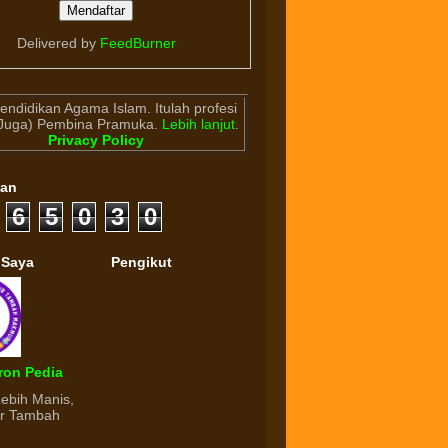
Delivered by
FeedBurner
endidikan Agama Islam. Itulah profesi
(Juga) Pembina Pramuka.
Lebih lanjut
.
Privacy Policy
gan
6
5
0
3
0
 Saya
Pengikut
ron Pedia
Lebih Manis,
ur Tambah