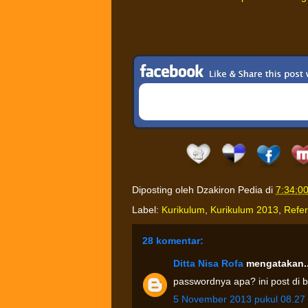
Diposting oleh
Dzakiron Pedia
di
7:34:0
Label:
Kurikulum
,
Kurikulum 2013
,
Refer
28 komentar:
Ditta Nisa Rofa
mengatakan..
passwordnya apa? ini post di 
5 November 2013 pukul 08.27