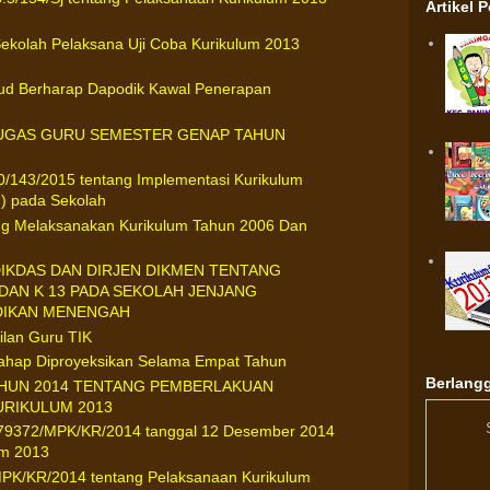
Artikel 
ekolah Pelaksana Uji Coba Kurikulum 2013
ud Berharap Dapodik Kawal Penerapan
UGAS GURU SEMESTER GENAP TAHUN
0/143/2015 tentang Implementasi Kurikulum
I) pada Sekolah
ng Melaksanakan Kurikulum Tahun 2006 Dan
IKDAS DAN DIRJEN DIKMEN TENTANG
DAN K 13 PADA SEKOLAH JENJANG
DIKAN MENENGAH
ilan Guru TIK
tahap Diproyeksikan Selama Empat Tahun
Berlangg
HUN 2014 TENTANG PEMBERLAKUAN
URIKULUM 2013
79372/MPK/KR/2014 tanggal 12 Desember 2014
um 2013
PK/KR/2014 tentang Pelaksanaan Kurikulum