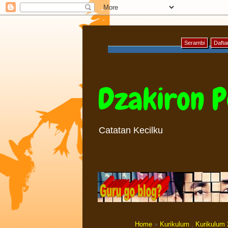
Serambi
Daftar
Dzakiron P
Catatan Kecilku
Home
»
Kurikulum
,
Kurikulum