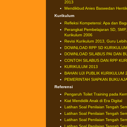
2013
Mendikbud Anies Baswedan Hentik
Kurikulum
Refleksi Kompetensi: Apa dan Ba
Perangkat Pembelajaran SD, SMP,
Kurikulum 2006
Revisi Kurikulum 2013, Guru Leb
DOWNLOAD RPP SD KURIKULUM
DOWNLOAD SILABUS PAI DAN BU
CONTOH SILABUS DAN RPP KUR
KURIKULUM 2013
BAHAN UJI PUBLIK KURIKULUM 
PEMERINTAH SIAPKAN BUKU AJ
Referensi
Pengaruh Toilet Training pada Ke
Kiat Mendidik Anak di Era Digital
Latihan Soal Penilaian Tengah Se
Latihan Soal Penilaian Tengah Se
Latihan Soal Penilaian Tengah Sem
Latihan Soal Penilaian Tengah Se