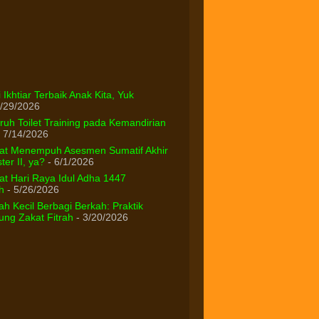
 Ikhtiar Terbaik Anak Kita, Yuk
/29/2026
uh Toilet Training pada Kemandirian
 7/14/2026
at Menempuh Asesmen Sumatif Akhir
er II, ya?
- 6/1/2026
t Hari Raya Idul Adha 1447
h
- 5/26/2026
h Kecil Berbagi Berkah: Praktik
ng Zakat Fitrah
- 3/20/2026