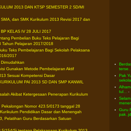
ULUM 2013 DAN KTSP SEMESTER 2 SD/MI
 SMA, dan SMK Kurikulum 2013 Revisi 2017 dan
P KELAS IV 28 JULI 2017
ntang Pembelian Buku Teks Pelajaran Bagi
3 Tahun Pelajaran 2017/2018
Buku Teks Pembelajaran Bagi Sekolah Pelaksana
2016/2017
ih Dimudahkan
Berdas
terse..
visi Gunakan Metode Pembelajaran Aktif
2013 Sesuai Kompetensi Dasar
Pak Yu
sekolah
URIKULUM PAI 2013 SD DAN SMP KANWIL
Alhamd
tul...
- 
salah Akibat Ketergesaan Penerapan Kurikulum
Selama
menem
n Pekalongan Nomor 423.5/0173 tanggal 28
Guru 
n Kurikulum Pendidikan Dasar dan Menengah
pak..j
3, Pelatihan Guru Berdasarkan Satuan
.5/154/Sj tentang Pelaksanaan Kurikulum 2013