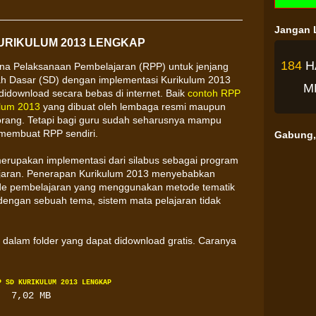
Jangan L
URIKULUM 2013 LENGKAP
184
H
na Pelaksanaan Pembelajaran (RPP) untuk jenjang
h Dasar (SD) dengan implementasi Kurikulum 2013
M
didownload secara bebas di internet. Baik
contoh RPP
ulum 2013
yang dibuat oleh lembaga resmi maupun
rang. Tetapi bagi guru sudah seharusnya mampu
membuat RPP sendiri.
Gabung, 
rupakan implementasi dari silabus sebagai program
jaran. Penerapan Kurikulum 2013 menyebabkan
de pembelajaran yang menggunakan metode tematik
an dengan sebuah tema, sistem mata pelajaran tidak
dalam folder yang dapat didownload gratis. Caranya
P SD KURIKULUM 2013 LENGKAP
7,02 MB