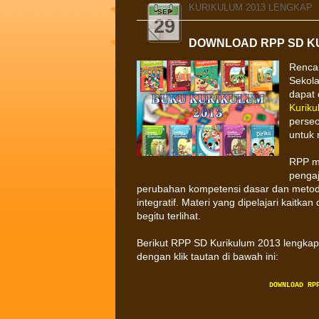
KURIKULUM 2013 LENGKAP
SEP
29
DOWNLOAD RPP SD K
Renca
Sekola
dapat 
Kurik
perseo
untuk 
RPP me
penga
perubahan kompetensi dasar dan meto
integratif. Materi yang dipelajari kaitk
begitu terlihat.
Berikut RPP SD Kurikulum 2013 lengkap 
dengan klik tautan di bawah ini:
DOWNLOAD RP