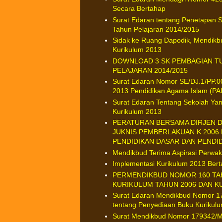
Secara Bertahap
Surat Edaran tentang Penetapan S
Tahun Pelajaran 2014/2015
Sidak ke Ruang Dapodik, Mendikb
Kurikulum 2013
DOWNLOAD 3 SK PEMBAGIAN T
PELAJARAN 2014/2015
Surat Edaran Nomor SE/DJ.1/PP.0
2013 Pendidikan Agama Islam (PA
Surat Edaran Tentang Sekolah Ya
Kurikulum 2013
PERATURAN BERSAMA DIRJEN D
JUKNIS PEMBERLAKUAN K 2006 
PENDIDIKAN DASAR DAN PENDI
Mendikbud Terima Aspirasi Perwak
Implementasi Kurikulum 2013 Ber
PERMENDIKBUD NOMOR 160 TA
KURIKULUM TAHUN 2006 DAN K
Surat Edaran Mendikbud Nomor 1
tentang Penyediaan Buku Kurikul
Surat Mendikbud Nomor 179342/M