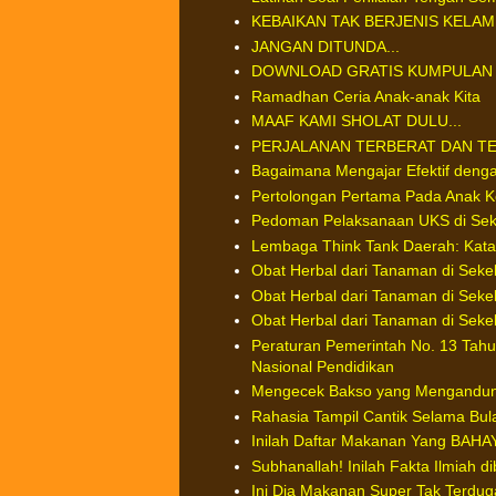
KEBAIKAN TAK BERJENIS KELAM
JANGAN DITUNDA...
DOWNLOAD GRATIS KUMPULAN 
Ramadhan Ceria Anak-anak Kita
MAAF KAMI SHOLAT DULU...
PERJALANAN TERBERAT DAN TE
Bagaimana Mengajar Efektif deng
Pertolongan Pertama Pada Anak 
Pedoman Pelaksanaan UKS di Sek
Lembaga Think Tank Daerah: Kata
Obat Herbal dari Tanaman di Sekeli
Obat Herbal dari Tanaman di Sekeli
Obat Herbal dari Tanaman di Sekeli
Peraturan Pemerintah No. 13 Tah
Nasional Pendidikan
Mengecek Bakso yang Mengandung
Rahasia Tampil Cantik Selama B
Inilah Daftar Makanan Yang BAHA
Subhanallah! Inilah Fakta Ilmiah di
Ini Dia Makanan Super Tak Terduga 