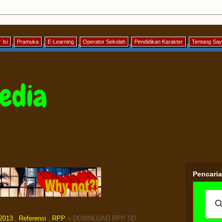
 Isi
Pramuka
E-Learning
Operator Sekolah
Pendidikan Karakter
Tentang Sa
edia
Pencari
 2013
,
Referensi
,
RPP
» DOWNLOAD RPP SD