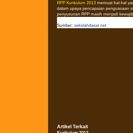
RPP Kurikulum 2013
memuat hal-hal yan
dalam upaya pencapaian penguasaan su
penyusunan RPP masih menjadi kewajib
Sumber:
sekolahdasar.net
Artikel Terkait
Kurikulum 2013