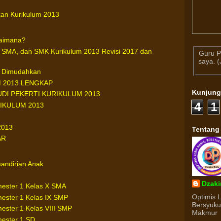
an Kurikulum 2013
gaimana?
 SMA, dan SMK Kurikulum 2013 Revisi 2017 dan
Guru P
saya. 
ih Dimudahkan
 2013 LENGKAP
Kunjun
DI PEKERTI KURIKULUM 2013
4
1
IKULUM 2013
2013
Tentang
AR
mandirian Anak
Dzaki
mester 1 Kelas X SMA
Optimis 
mester 1 Kelas IX SMP
Bersyuk
ester 1 Kelas VIII SMP
Makmur
mester 1 SD