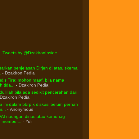
Tweets by @DzakironInside
arkan penjelasan Dirjen di atas, skema
.
- Dzakiron Pedia
dis Tira: mohon maaf, bila nama
 tida...
- Dzakiron Pedia
ulillah bila ada sedikit pencerahan dari
Dzakiron Pedia
 ini dalam bbrp x diskusi belum pernah
...
- Anonymous
PAI naungan dinas atau kemenag
d member...
- Yuli