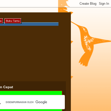
ya
Buku Tamu
an Cepat