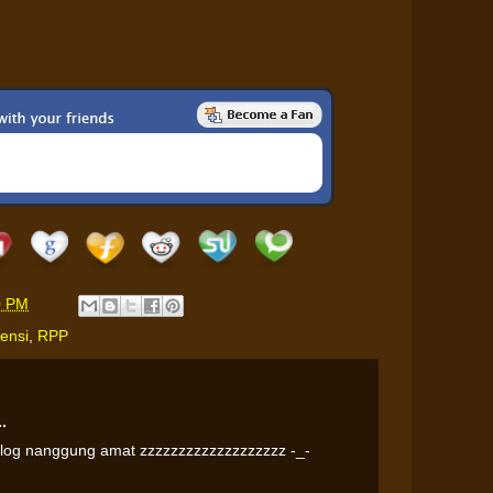
0 PM
ensi
,
RPP
.
blog nanggung amat zzzzzzzzzzzzzzzzzzz -_-