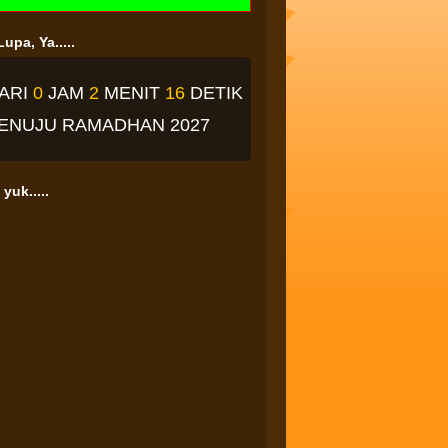
upa, Ya.....
ARI
0
JAM
2
MENIT
15
DETIK
ENUJU RAMADHAN 2027
yuk.....