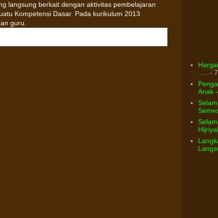
g langsung berkait dengan aktivitas pembelajaran
atu Kompetensi Dasar. Pada kurikulum 2013
an guru.
Hargai
.....
- 7
Pengar
Anak
-
Selam
Semest
Selama
Hijriya
Langka
Langsu