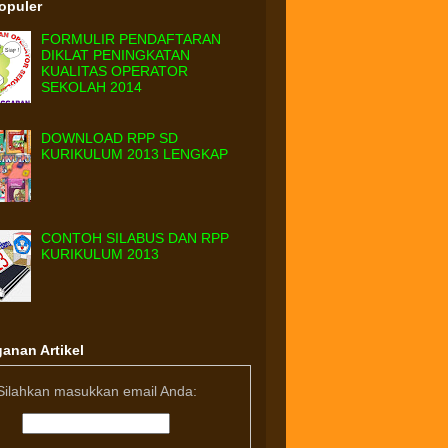
Populer
FORMULIR PENDAFTARAN
DIKLAT PENINGKATAN
KUALITAS OPERATOR
SEKOLAH 2014
DOWNLOAD RPP SD
KURIKULUM 2013 LENGKAP
CONTOH SILABUS DAN RPP
KURIKULUM 2013
anan Artikel
Silahkan masukkan email Anda: