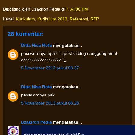
Diposting oleh
Dzakiron Pedia
di
7:34:00 PM
Label:
Kurikulum
,
Kurikulum 2013
,
Referensi
,
RPP
28 komentar:
Ditta Nisa Rofa
mengatakan...
passwordnya apa? ini post di blog nanggung amat
zzzzzzzzzzzzzzzzzzz -_-
5 November 2013 pukul 08.27
Ditta Nisa Rofa
mengatakan...
passwordnya pak
5 November 2013 pukul 08.28
Dzakiron Pedia
mengatakan...
Yang tanpa password di sini Bu: