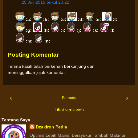
25 Juli 2016 pukul 20.22
:a:
:b:
:c:
:d:
:e:
:f:
:g:
:h:
:i:
:j:
:k:
:l:
:m:
:n:
Posting Komentar
Terima kasih telah berkenan berkunjung dan
meninggalkan jejak komentar
‹
›
Beranda
Lihat versi web
Tentang Saya
Dzakiron Pedia
Optimis Lebih Manis, Bersyukur Tambah Makmur