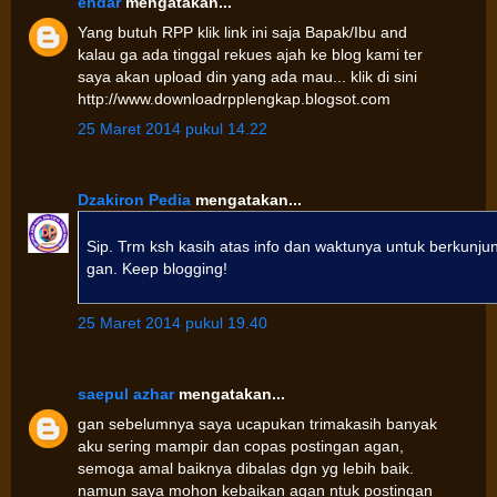
endar
mengatakan...
Yang butuh RPP klik link ini saja Bapak/Ibu and
kalau ga ada tinggal rekues ajah ke blog kami ter
saya akan upload din yang ada mau... klik di sini
http://www.downloadrpplengkap.blogsot.com
25 Maret 2014 pukul 14.22
Dzakiron Pedia
mengatakan...
Sip. Trm ksh kasih atas info dan waktunya untuk berkunju
gan. Keep blogging!
25 Maret 2014 pukul 19.40
saepul azhar
mengatakan...
gan sebelumnya saya ucapukan trimakasih banyak
aku sering mampir dan copas postingan agan,
semoga amal baiknya dibalas dgn yg lebih baik.
namun saya mohon kebaikan agan ntuk postingan