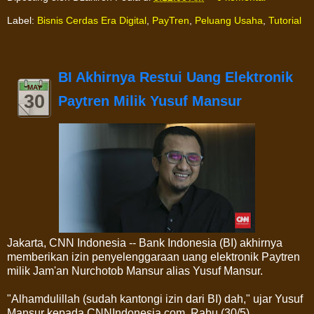
Label:
Bisnis Cerdas Era Digital
,
PayTren
,
Peluang Usaha
,
Tutorial
BI Akhirnya Restui Uang Elektronik
MAY
30
Paytren Milik Yusuf Mansur
Jakarta, CNN Indonesia -- Bank Indonesia (BI) akhirnya
memberikan izin penyelenggaraan uang elektronik Paytren
milik Jam'an Nurchotob Mansur alias Yusuf Mansur.
"Alhamdulillah (sudah kantongi izin dari BI) dah," ujar Yusuf
Mansur kepada CNNIndonesia.com, Rabu (30/5).