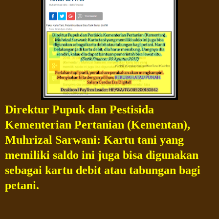
Direktur
Pupuk dan Pestisida
Kementerian Pertanian (Kementan),
Muhrizal
Sarwani: Kartu
tani yang
memiliki saldo ini juga bisa digunakan
sebagai kartu debit atau tabungan bagi
petani.