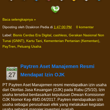
Baca selengkapnya »
Diposting oleh
Dzakiron Pedia
di
1:47:00 PM
0 komentar
Label:
Bisnis Cerdas Era Digital
,
cashless
,
Gerakan Nasional Non
Tunai (GNNT)
,
Kartu Tani
,
Kementerian Pertanian (Kementan)
,
PayTren
,
Peluang Usaha
Paytren Aset Manajemen Resmi
OCT
27
Mendapat Izin OJK
PT Paytren Aset Manajemen resmi mendapatkan izin usaha
dari Otoritas Jasa Keuangan (OJK) pada Rabu (25/10). Izin
usaha tersebut berdasarkan keputusan Dewan Komisioner
OJK Nomor Kep 49/D.04/2017. Paytren mendapatkan izin
usaha sebagai perusahaan efek yang melakukan kegiatan
usaha sebagai manajer investasi syariah.