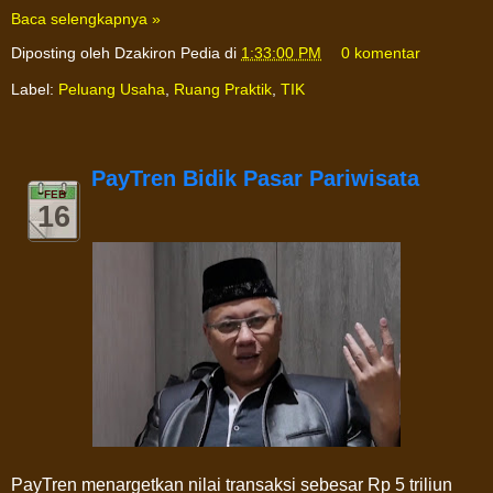
Baca selengkapnya »
Diposting oleh
Dzakiron Pedia
di
1:33:00 PM
0 komentar
Label:
Peluang Usaha
,
Ruang Praktik
,
TIK
PayTren Bidik Pasar Pariwisata
FEB
16
PayTren menargetkan nilai transaksi sebesar Rp 5 triliun