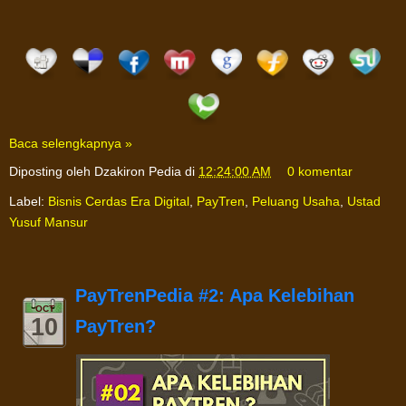
Baca selengkapnya »
Diposting oleh
Dzakiron Pedia
di
12:24:00 AM
0 komentar
Label:
Bisnis Cerdas Era Digital
,
PayTren
,
Peluang Usaha
,
Ustad
Yusuf Mansur
PayTrenPedia #2: Apa Kelebihan
OCT
10
PayTren?