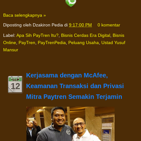
Baca selengkapnya »
Diposting oleh
Dzakiron Pedia
di
9:17:00 PM
0 komentar
Label:
Apa Sih PayTren Itu?
,
Bisnis Cerdas Era Digital
,
Bisnis
Online
,
PayTren
,
PayTrenPedia
,
Peluang Usaha
,
Ustad Yusuf
Mansur
Kerjasama dengan McAfee,
SEP
12
Keamanan Transaksi dan Privasi
Mitra Paytren Semakin Terjamin