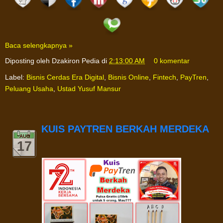
Baca selengkapnya »
Diposting oleh
Dzakiron Pedia
di
2:13:00 AM
0 komentar
Label:
Bisnis Cerdas Era Digital
,
Bisnis Online
,
Fintech
,
PayTren
,
Peluang Usaha
,
Ustad Yusuf Mansur
KUIS PAYTREN BERKAH MERDEKA
AUG
17