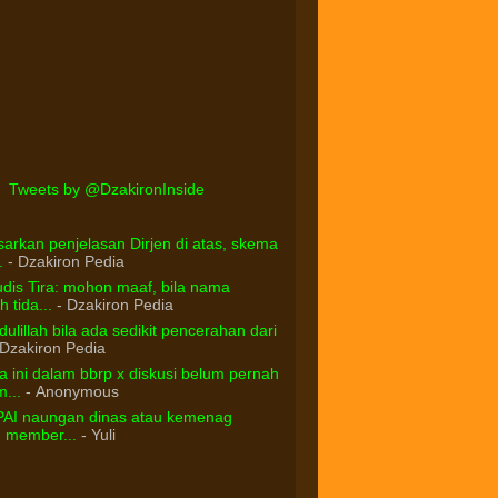
Tweets by @DzakironInside
arkan penjelasan Dirjen di atas, skema
.
- Dzakiron Pedia
dis Tira: mohon maaf, bila nama
 tida...
- Dzakiron Pedia
ulillah bila ada sedikit pencerahan dari
Dzakiron Pedia
 ini dalam bbrp x diskusi belum pernah
...
- Anonymous
PAI naungan dinas atau kemenag
d member...
- Yuli