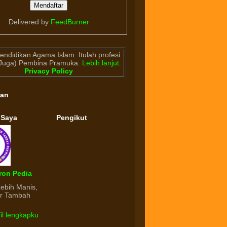
Delivered by
FeedBurner
endidikan Agama Islam. Itulah profesi
(Juga) Pembina Pramuka.
Lebih lanjut
.
Privacy Policy
gan
 Saya
Pengikut
ron Pedia
Lebih Manis,
ur Tambah
fil lengkapku