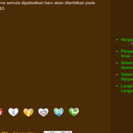
ena semula dijadwalkan baru akan diterbitkan pada
10.
Hargai
.....
- 7
Pengar
Anak
-
Selam
Semest
Selama
Hijriya
Langka
Langsu