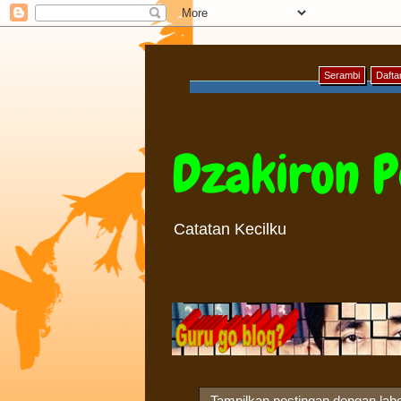
Serambi
Daftar
Dzakiron P
Catatan Kecilku
Tampilkan postingan dengan lab