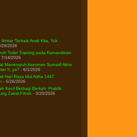
 Ikhtiar Terbaik Anak Kita, Yuk
/29/2026
uh Toilet Training pada Kemandirian
 7/14/2026
at Menempuh Asesmen Sumatif Akhir
er II, ya?
- 6/1/2026
t Hari Raya Idul Adha 1447
h
- 5/26/2026
h Kecil Berbagi Berkah: Praktik
ng Zakat Fitrah
- 3/20/2026