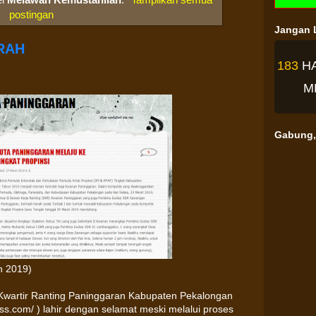
postingan
Jangan L
RAH
183
H
M
Gabung, 
n 2019)
Kwartir Ranting Paninggaran Kabupaten Pekalongan
s.com/ ) lahir dengan selamat meski melalui proses