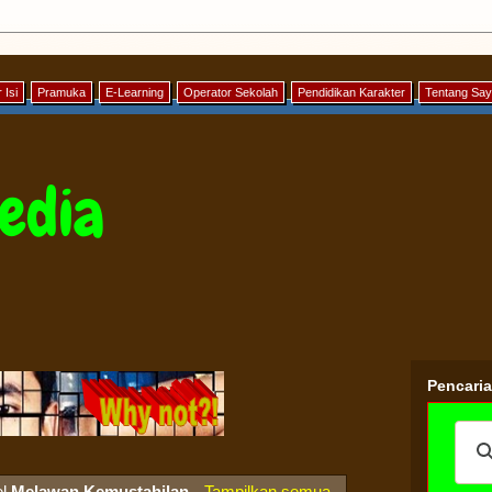
 Isi
Pramuka
E-Learning
Operator Sekolah
Pendidikan Karakter
Tentang Sa
edia
Pencari
el
Melawan Kemustahilan
.
Tampilkan semua