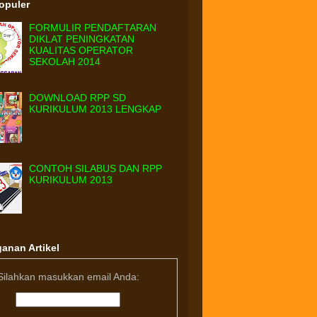
Populer
FORMULIR PENDAFTARAN
DIKLAT PENINGKATAN
KUALITAS OPERATOR
SEKOLAH 2014
DOWNLOAD RPP SD
KURIKULUM 2013 LENGKAP
CONTOH SILABUS DAN RPP
KURIKULUM 2013
anan Artikel
Silahkan masukkan email Anda: