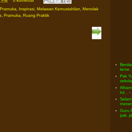
0 PM
0 komentar
 Pramuka
,
Inspirasi
,
Melawan Kemustahilan
,
Menolak
s
,
Pramuka
,
Ruang Praktik
Berdas
terse..
Pak Yu
sekolah
Alhamd
tul...
- 
Selama
menem
Guru 
pak..j