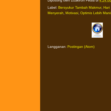
Diposting oleh
Dzakiron Pedia
di
4:24:0
Label:
Bersyukur Tambah Makmur
,
Hari
Menyerah
,
Motivasi
,
Optimis Lebih Mani
Langganan:
Postingan (Atom)