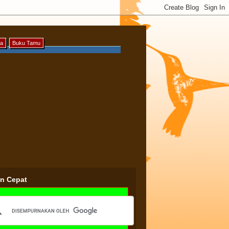
ya
Buku Tamu
an Cepat