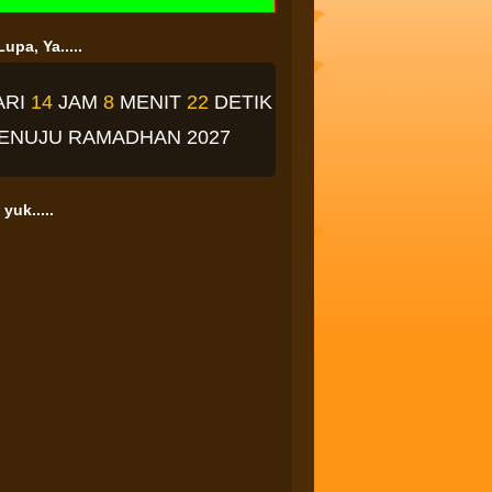
upa, Ya.....
ARI
14
JAM
8
MENIT
21
DETIK
ENUJU RAMADHAN 2027
yuk.....