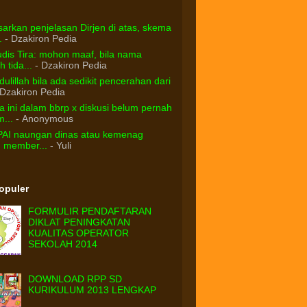
arkan penjelasan Dirjen di atas, skema
.
- Dzakiron Pedia
dis Tira: mohon maaf, bila nama
 tida...
- Dzakiron Pedia
ulillah bila ada sedikit pencerahan dari
Dzakiron Pedia
 ini dalam bbrp x diskusi belum pernah
...
- Anonymous
PAI naungan dinas atau kemenag
d member...
- Yuli
Populer
FORMULIR PENDAFTARAN
DIKLAT PENINGKATAN
KUALITAS OPERATOR
SEKOLAH 2014
DOWNLOAD RPP SD
KURIKULUM 2013 LENGKAP