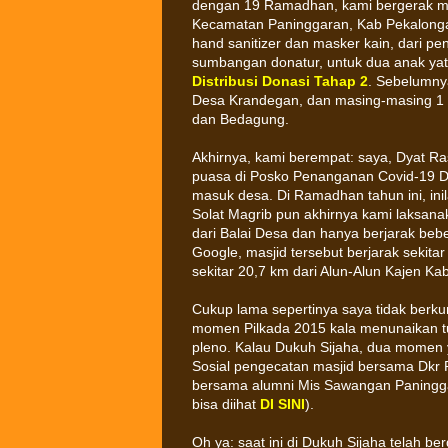
dengan 19 Ramadhan, kami bergerak m
Kecamatan Paninggaran, Kab Pekalongan
hand sanitizer dan masker kain, dari 
sumbangan donatur, untuk dua anak yati
Distribusi Donasi Tahap 2
. Sebelumnya
Desa Krandegan, dan masing-masing 1
dan Bedagung.
Akhirnya, kami berempat: saya, Dyat Ras
puasa di Posko Penanganan Covid-19 De
masuk desa. Di Ramadhan tahun ini, ini
Solat Magrib pun akhirnya kami laksanak
dari Balai Desa dan hanya berjarak be
Google, masjid tersebut berjarak sekit
sekitar 20,7 km dari Alun-Alun Kajen K
Cukup lama sepertinya saya tidak berku
momen Pilkada 2015 kala menunaikan t
pleno. Kalau Dukuh Sijaha, dua momen 
Sosial pengecatan masjid bersama Dkr 
bersama alumni Mis Sawangan Paninggar
bisa diihat
DI SINI
).
Oh ya: saat ini di Dukuh Sijaha telah ber