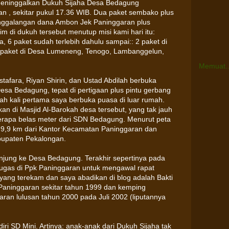
eninggalkan Dukuh Sijaha Desa Bedagung
 , sekitar pukul 17.36 WIB. Dua paket sembako plus
penggalangan dana Ambon Jek Paninggaran plus
m di dukuh tersebut menutup misi kami hari itu:
, 6 paket sudah terlebih dahulu sampai:: 2 paket di
 paket di Desa Lumeneng, Tenogo, Lambanggelun,
Memuat..
tafara, Riyan Shirin, dan Ustad Abdilah berbuka
sa Bedagung, tepat di pertigaan plus pintu gerbang
lah kali pertama saya berbuka puasa di luar rumah.
an di Masjid Al-Barokah desa tersebut, yang tak jauh
berapa belas meter dari SDN Bedagung. Menurut peta
ar 9,9 km dari Kantor Kecamatan Paninggaran dan
abupaten Pekalongan.
njung ke Desa Bedagung. Terakhir sepertinya pada
ugas di Ppk Paninggaran untuk mengawal rapat
yang terekam dan saya abadikan di blog adalah Bakti
Paninggaran sekitar tahun 1999 dan kemping
an lulusan tahun 2000 pada Juli 2002 (liputannya
diri SD Mini. Artinya: anak-anak dari Dukuh Sijaha tak