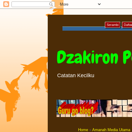
Serambi
Daftar
Dzakiron P
Catatan Kecilku
Home
»
Amanah Media Utama