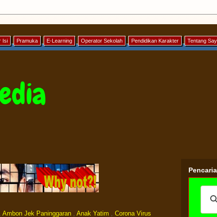
 Isi
Pramuka
E-Learning
Operator Sekolah
Pendidikan Karakter
Tentang Sa
edia
Pencari
,
Ambon Jek Paninggaran
,
Anak Yatim
,
Corona Virus