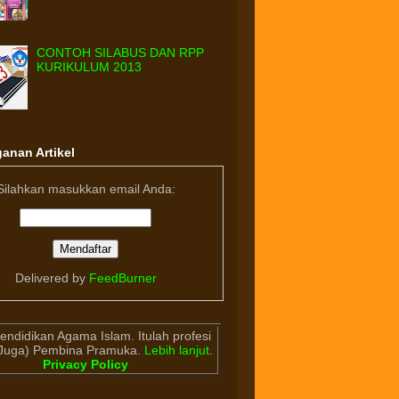
CONTOH SILABUS DAN RPP
KURIKULUM 2013
anan Artikel
Silahkan masukkan email Anda:
Delivered by
FeedBurner
endidikan Agama Islam. Itulah profesi
(Juga) Pembina Pramuka.
Lebih lanjut
.
Privacy Policy