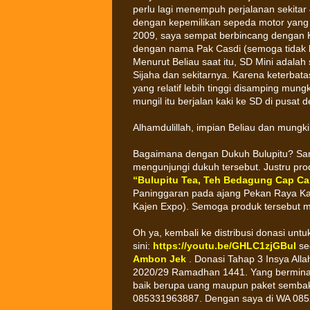
perlu lagi menempuh perjalanan sekitar 4
dengan kepemilikan sepeda motor yang 
2009, saya sempat berbincang dengan K
dengan nama Pak Casdi (semoga tidak k
Menurut Beliau saat itu, SD Mini adalah 
Sijaha dan sekitarnya. Karena keterba
yang relatif lebih tinggi disamping mu
mungil itu berjalan kaki ke SD di pusat d
Alhamdulillah, impian Beliau dan mungki
Bagaimana dengan Dukuh Bulupitu? Sam
mengunjungi dukuh tersebut. Justru produ
“Bulupitu Tea, Teh Bedagung Cap Ca
Paninggaran pada ajang Pekan Raya Ka
Kajen Expo). Semoga produk tersebut m
Oh ya, kembali ke distribusi donasi untu
sini:
https://youtu.be/GHLC1zjGBuI
sed
Ambon Jek
. Donasi Tahap 3 Insya Alla
2020/29 Ramadhan 1441. Yang berminat 
baik berupa uang maupun paket sembak
085331963887. Dengan saya di WA 085