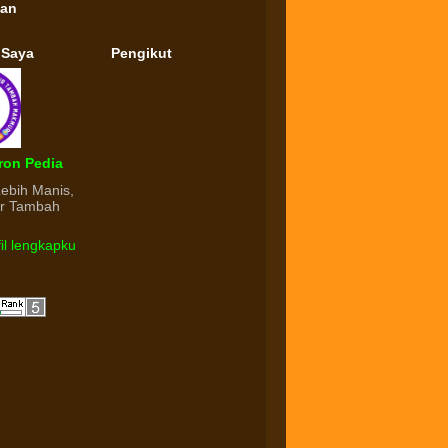
gan
 Saya
Pengikut
ron Pedia
Lebih Manis,
ur Tambah
fil lengkapku