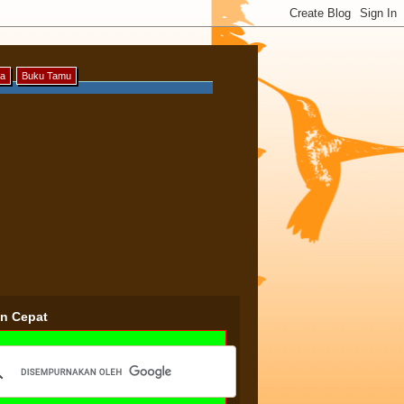
ya
Buku Tamu
an Cepat