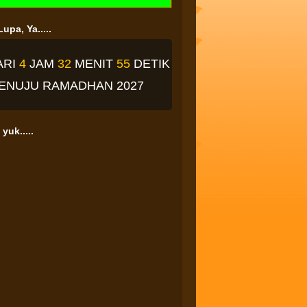
upa, Ya.....
ARI
4
JAM
32
MENIT
54
DETIK
ENUJU RAMADHAN 2027
yuk.....