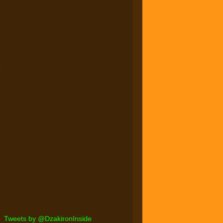
.
Tweets by @DzakironInside