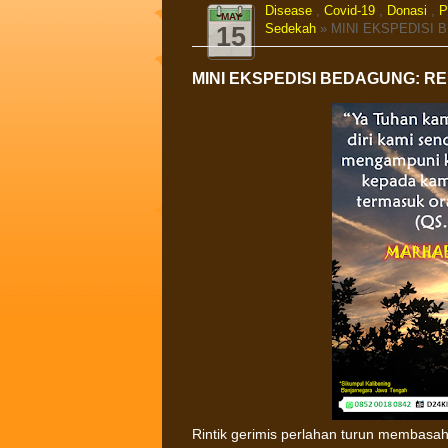
Disease
,
Covid-19
,
Donasi
,
P
MAY
Sedekah
» MINI EKSPEDISI 
15
MINI EKSPEDISI BEDAGUNG: RE
Rintik gerimis perlahan turun membasah