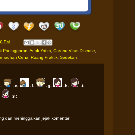
00 PM
k Paninggaran
,
Anak Yatim
,
Corona Virus Disease
,
amadhan Ceria
,
Ruang Praktik
,
Sedekah
d:
:e:
:f:
:g:
:h:
:i:
:
:n:
ung dan meninggalkan jejak komentar