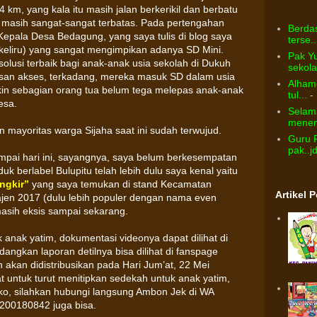
 km, yang kala itu masih jalan berkerikil dan berbatu
masih sangat-sangat terbatas. Pada pertengahan
Berdas
epala Desa Bedagung, yang saya tulis di blog saya
terse..
eliru) yang sangat mengimpikan adanya SD Mini.
Pak Yu
solusi terbaik bagi anak-anak usia sekolah di Dukuh
sekolah
tasan akses, terkadang, mereka masuk SD dalam usia
Alhamd
ngkin sebagian orang tua belum tega melepas anak-anak
tul...
- 
esa.
Selama
menem
n mayoritas warga Sijaha saat ini sudah terwujud.
Guru 
pak..j
pai hari ini, sayangnya, saya belum berkesempatan
k berlabel Bulupitu telah lebih dulu saya kenal yaitu
ngkir”
yang saya temukan di stand Kecamatan
Artikel 
jen 2017 (dulu lebih populer dengan nama even
asih eksis sampai sekarang.
k anak yatim, dokumentasi videonya dapat dilihat di
angkan laporan detilnya bisa dilihat di fanspage
h akan didistribusikan pada Hari Jum’at, 22 Mei
untuk turut menitipkan sedekah untuk anak yatim,
o, silahkan hubungi langsung Ambon Jek di WA
200180842 juga bisa.