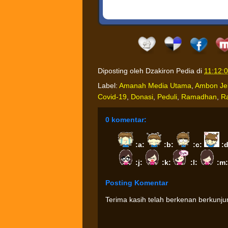
Diposting oleh
Dzakiron Pedia
di
11:12:
Label:
Amanah Media Utama
,
Ambon Je
Covid-19
,
Donasi
,
Peduli
,
Ramadhan
,
R
0 komentar:
:a:
:b:
:c:
:
:j:
:k:
:l:
:m
Posting Komentar
Terima kasih telah berkenan berkunj