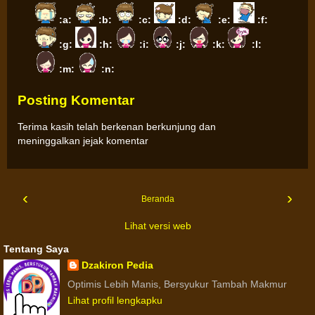
:a:
:b:
:c:
:d:
:e:
:f:
:g:
:h:
:i:
:j:
:k:
:l:
:m:
:n:
Posting Komentar
Terima kasih telah berkenan berkunjung dan
meninggalkan jejak komentar
‹
›
Beranda
Lihat versi web
Tentang Saya
Dzakiron Pedia
Optimis Lebih Manis, Bersyukur Tambah Makmur
Lihat profil lengkapku