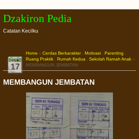
Dzakiron Pedia
Catatan Kecilku
Home
»
Cerdas Berkarakter
,
Motivasi
,
Parenting
,
Ruang Praktik
,
Rumah Kedua
,
Sekolah Ramah Anak
»
FEB
17
MEMBANGUN JEMBATAN
MEMBANGUN JEMBATAN