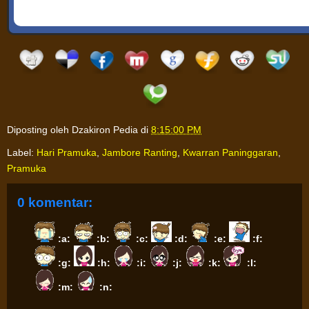
Diposting oleh
Dzakiron Pedia
di
8:15:00 PM
Label:
Hari Pramuka
,
Jambore Ranting
,
Kwarran Paninggaran
,
Pramuka
0 komentar:
:a:
:b:
:c:
:d:
:e:
:f:
:g:
:h:
:i:
:j:
:k:
:l:
:m:
:n: