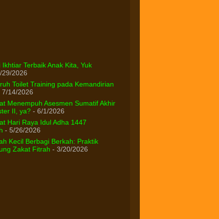
 Ikhtiar Terbaik Anak Kita, Yuk
/29/2026
uh Toilet Training pada Kemandirian
 7/14/2026
at Menempuh Asesmen Sumatif Akhir
er II, ya?
- 6/1/2026
t Hari Raya Idul Adha 1447
h
- 5/26/2026
h Kecil Berbagi Berkah: Praktik
ng Zakat Fitrah
- 3/20/2026