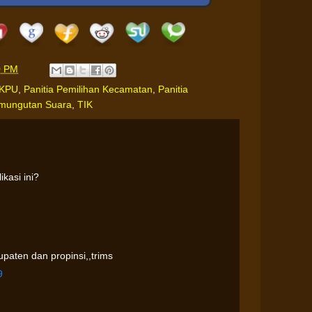
0 PM
KPU
,
Panitia Pemilihan Kecamatan
,
Panitia
mungutan Suara
,
TIK
kasi ini?
aten dan propinsi,,trims
9