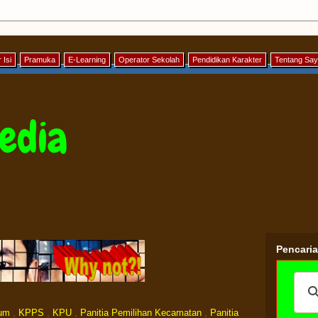
 Isi
Pramuka
E-Learning
Operator Sekolah
Pendidikan Karakter
Tentang Sa
edia
Pencari
mum
,
KPPS
,
KPU
,
Panitia Pemilihan Kecamatan
,
Panitia