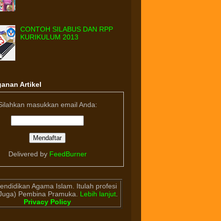
CONTOH SILABUS DAN RPP
KURIKULUM 2013
anan Artikel
Silahkan masukkan email Anda:
Delivered by
FeedBurner
endidikan Agama Islam. Itulah profesi
(Juga) Pembina Pramuka.
Lebih lanjut
.
Privacy Policy