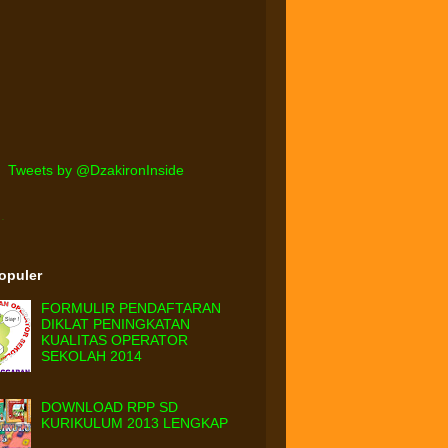
Tweets by @DzakironInside
.
Populer
FORMULIR PENDAFTARAN
DIKLAT PENINGKATAN
KUALITAS OPERATOR
SEKOLAH 2014
DOWNLOAD RPP SD
KURIKULUM 2013 LENGKAP