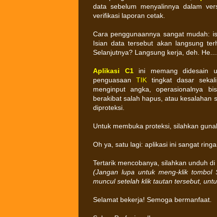
data sebelum menyalinnya dalam ver
verifikasi laporan cetak.
Cara penggunaannya sangat mudah: isi 
Isian data tersebut akan langsung t
Selanjutnya? Langsung kerja, deh. He.....
Aplikasi C1
ini memang didesain 
penguasaan
TIK
tingkat dasar seka
menginput angka, operasionalnya bis
berakibat salah hapus, atau kesalahan 
diproteksi.
Untuk membuka proteksi, silahkan gun
Oh ya, satu lagi: aplikasi ini sangat ri
Tertarik mencobanya, silahkan unduh di 
(Jangan lupa untuk meng-klik tombol
muncul setelah klik tautan tersebut, unt
Selamat bekerja! Semoga bermanfaat.