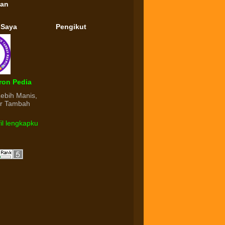
gan
 Saya
Pengikut
ron Pedia
Lebih Manis,
ur Tambah
fil lengkapku