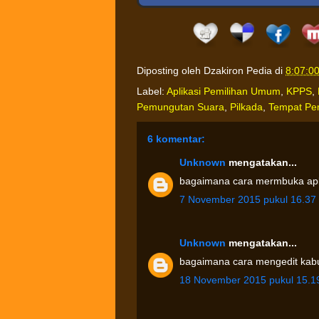
Diposting oleh
Dzakiron Pedia
di
8:07:0
Label:
Aplikasi Pemilihan Umum
,
KPPS
,
Pemungutan Suara
,
Pilkada
,
Tempat Pe
6 komentar:
Unknown
mengatakan...
bagaimana cara mermbuka apli
7 November 2015 pukul 16.37
Unknown
mengatakan...
bagaimana cara mengedit kabup
18 November 2015 pukul 15.1