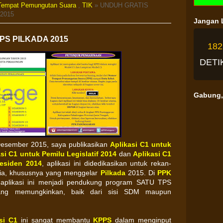
Tempat Pemungutan Suara
,
TIK
» UNDUH GRATIS
2015
Jangan L
PS PILKADA 2015
18
DETI
Gabung, 
Desember 2015, saya publikasikan
Aplikasi C1 untuk
si C1 untuk Pemilu Legislatif 2014
dan
Aplikasi C1
residen 2014
, aplikasi ini didedikasikan untuk rekan-
sia, khususnya yang menggelar
Pilkada
2015. Di
PPK
aplikasi ini menjadi pendukung program SATU TPS
g memungkinkan, baik dari sisi SDM maupun
si C1
ini sangat membantu
KPPS
dalam menginput