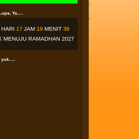
upa, Ya.....
2
HARI
17
JAM
19
MENIT
35
K
MENUJU RAMADHAN 2027
yuk.....