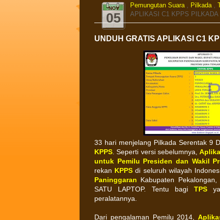
Pemungutan Suara
,
Pilkada
,
NOV
APLIKASI C1 KPPS PILKADA 
05
UNDUH GRATIS APLIKASI C1 KP
33 hari menjelang Pilkada Serentak 9 
KPPS
. Seperti versi sebelumnya,
Aplika
untuk Pemilu Presiden dan Wakil P
rekan
KPPS
di seluruh wilayah Indone
Paninggaran
Kabupaten Pekalongan, 
SATU LAPTOP. Tentu bagi
TPS
yan
peralatannya.
Dari pengalaman Pemilu 2014,
Aplika