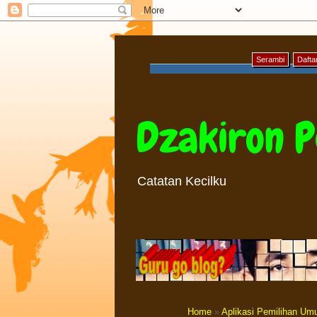
Serambi
Daftar
Dzakiron P
Catatan Kecilku
Home
»
Aplikasi Pemilihan U