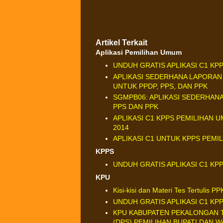
Artikel Terkait
Aplikasi Pemilihan Umum
UNDUH GRATIS APLIKASI C1 KPP
APLIKASI SEDERHANA LAPORAN
UNTUK PPDP, PPS, DAN PPK
SGMPB06: APLIKASI SEDERHAN
PPS DAN PPK
APLIKASI C1 KPPS PEMILIHAN 
2014
APLIKASI C1 UNTUK KPPS PEMIL
KPPS
UNDUH GRATIS APLIKASI C1 KPP
KPU
Kisi-kisi dan Materi Tes Tertulis PP
UNDUH GRATIS APLIKASI C1 KPP
KPU KABUPATEN PEKALONGAN 
(DPS) PEMILIHAN BUPATI DAN W