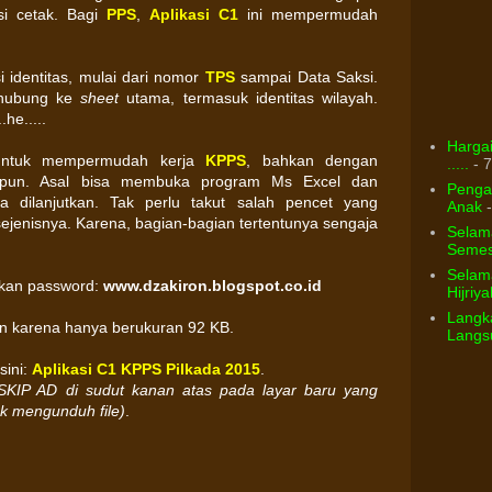
si cetak. Bagi
PPS
,
Aplikasi C1
ini mempermudah
identitas, mulai dari nomor
TPS
sampai Data Saksi.
erhubung ke
sheet
utama, termasuk identitas wilayah.
he.....
Hargai
untuk mempermudah kerja
KPPS
, bahkan dengan
.....
- 7
lipun. Asal bisa membuka program Ms Excel dan
Pengar
a dilanjutkan. Tak perlu takut salah pencet yang
Anak
-
sejenisnya. Karena, bagian-bagian tertentunya sengaja
Selam
Semest
Selama
akan password:
www.dzakiron.blogspot.co.id
Hijriya
Langka
ngan karena hanya berukuran 92 KB.
Langsu
sini:
Aplikasi C1 KPPS Pilkada 2015
.
 SKIP AD di sudut kanan atas pada layar baru yang
uk mengunduh file)
.