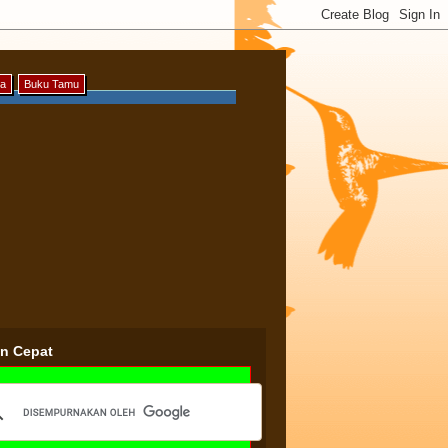
ya
Buku Tamu
an Cepat