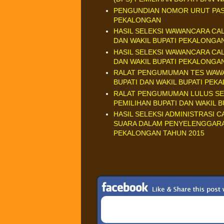
PENGUNDIAN NOMOR URUT PASA
PEKALONGAN
HASIL SELEKSI WAWANCARA CA
DAN WAKIL BUPATI PEKALONGA
HASIL SELEKSI WAWANCARA CA
DAN WAKIL BUPATI PEKALONGA
RALAT PENGUMUMAN TES WAWA
BUPATI DAN WAKIL BUPATI PEK
RALAT PENGUMUMAN LULUS SEL
PEMILIHAN BUPATI DAN WAKIL 
HASIL SELEKSI ADMINISTRASI
SUARA DALAM PENYELENGGARAA
PEKALONGAN TAHUN 2015