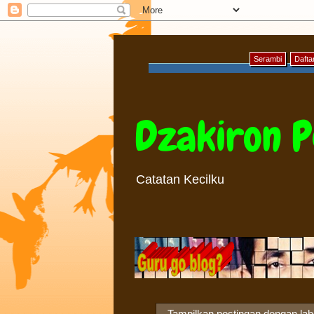
Serambi
Daftar
Dzakiron P
Catatan Kecilku
Tampilkan postingan dengan la