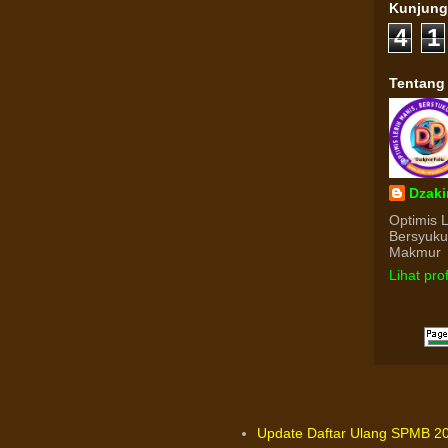
Kunjun
4
1
Tentang
Dzaki
Optimis 
Bersyuk
Makmur
Lihat pro
Update Daftar Ulang SPMB 20