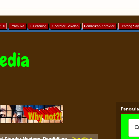
 Isi
Pramuka
E-Learning
Operator Sekolah
Pendidikan Karakter
Tentang Sa
edia
Pencari
bel
Standar Nasional Pendidikan
.
Tampilkan