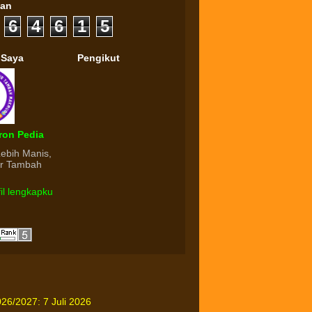
gan
6
4
6
1
5
 Saya
Pengikut
ron Pedia
Lebih Manis,
ur Tambah
fil lengkapku
26/2027: 7 Juli 2026