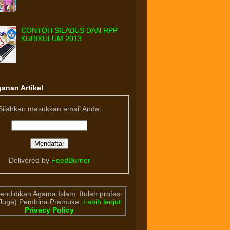
CONTOH SILABUS DAN RPP
KURIKULUM 2013
anan Artikel
Silahkan masukkan email Anda:
Delivered by
FeedBurner
endidikan Agama Islam. Itulah profesi
(Juga) Pembina Pramuka.
Lebih lanjut
.
Privacy Policy