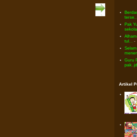
Berdas
terse..
Pak Yu
sekolah
Alhamd
tul...
- 
Selama
menem
Guru 
pak..j
Artikel 