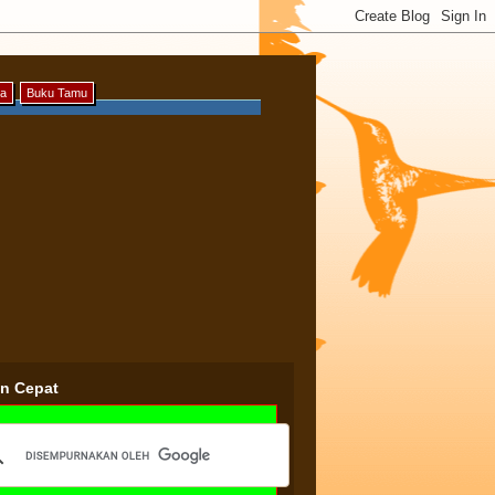
ya
Buku Tamu
an Cepat