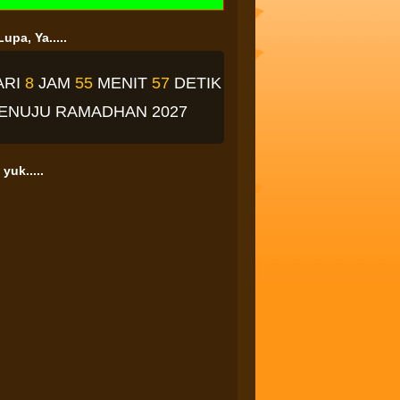
upa, Ya.....
ARI
8
JAM
55
MENIT
56
DETIK
ENUJU RAMADHAN 2027
yuk.....