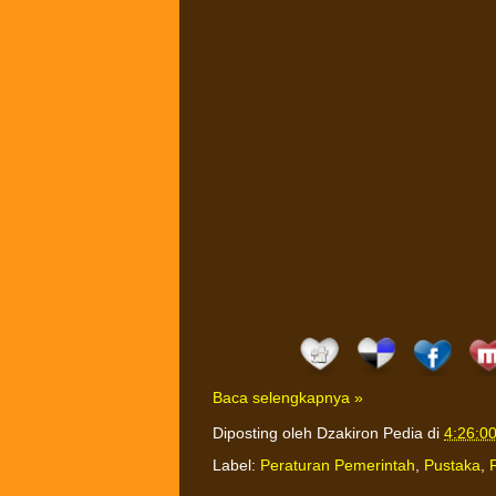
Baca selengkapnya »
Diposting oleh
Dzakiron Pedia
di
4:26:0
Label:
Peraturan Pemerintah
,
Pustaka
,