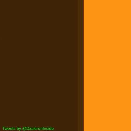
.
Tweets by @DzakironInside