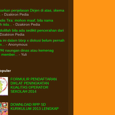
arkan penjelasan Dirjen di atas, skema
.
- Dzakiron Pedia
dis Tira: mohon maaf, bila nama
 tida...
- Dzakiron Pedia
ulillah bila ada sedikit pencerahan dari
Dzakiron Pedia
 ini dalam bbrp x diskusi belum pernah
...
- Anonymous
PAI naungan dinas atau kemenag
d member...
- Yuli
Populer
FORMULIR PENDAFTARAN
DIKLAT PENINGKATAN
KUALITAS OPERATOR
SEKOLAH 2014
DOWNLOAD RPP SD
KURIKULUM 2013 LENGKAP