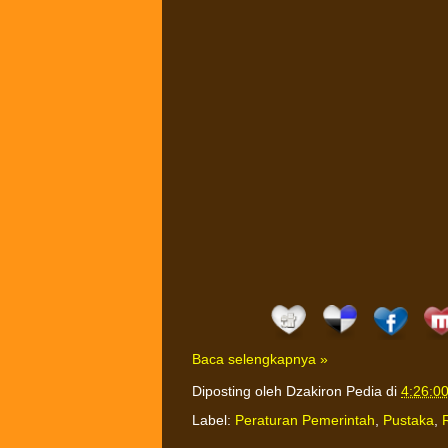
Baca selengkapnya »
Diposting oleh
Dzakiron Pedia
di
4:26:0
Label:
Peraturan Pemerintah
,
Pustaka
,