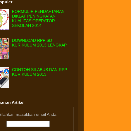
Populer
FORMULIR PENDAFTARAN
DIKLAT PENINGKATAN
KUALITAS OPERATOR
SEKOLAH 2014
DOWNLOAD RPP SD
KURIKULUM 2013 LENGKAP
CONTOH SILABUS DAN RPP
KURIKULUM 2013
anan Artikel
Silahkan masukkan email Anda: