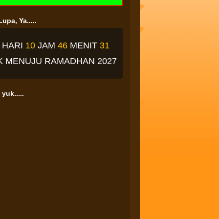
upa, Ya.....
4
HARI
10
JAM
46
MENIT
31
K
MENUJU RAMADHAN 2027
yuk.....