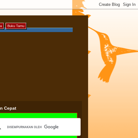
ya
Buku Tamu
an Cepat