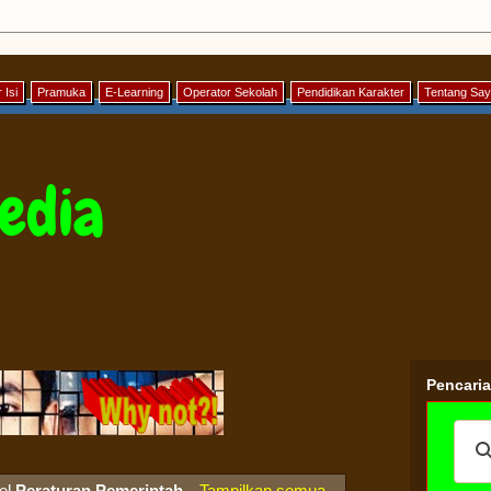
 Isi
Pramuka
E-Learning
Operator Sekolah
Pendidikan Karakter
Tentang Sa
edia
Pencari
bel
Peraturan Pemerintah
.
Tampilkan semua