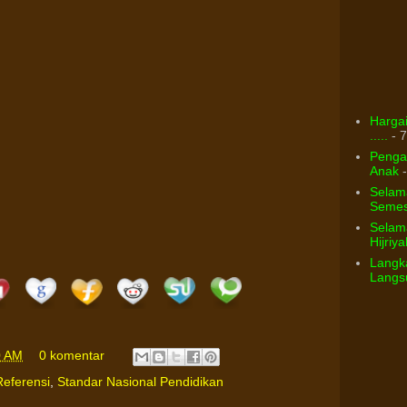
Hargai
.....
- 7
Pengar
Anak
-
Selam
Semest
Selama
Hijriya
Langka
Langsu
0 AM
0 komentar
Referensi
,
Standar Nasional Pendidikan