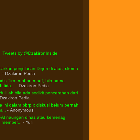
Tweets by @DzakironInside
arkan penjelasan Dirjen di atas, skema
.
- Dzakiron Pedia
dis Tira: mohon maaf, bila nama
 tida...
- Dzakiron Pedia
ulillah bila ada sedikit pencerahan dari
Dzakiron Pedia
 ini dalam bbrp x diskusi belum pernah
...
- Anonymous
PAI naungan dinas atau kemenag
d member...
- Yuli