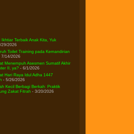
 Ikhtiar Terbaik Anak Kita, Yuk
/29/2026
uh Toilet Training pada Kemandirian
 7/14/2026
at Menempuh Asesmen Sumatif Akhir
er II, ya?
- 6/1/2026
t Hari Raya Idul Adha 1447
h
- 5/26/2026
h Kecil Berbagi Berkah: Praktik
ng Zakat Fitrah
- 3/20/2026