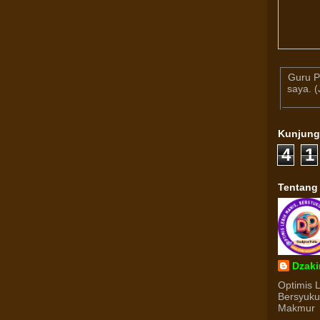
Guru P
saya. 
Kunjun
4
1
Tentang
Dzaki
Optimis 
Bersyuk
Makmur