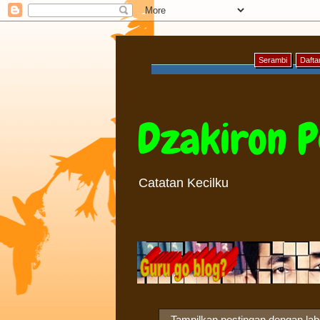
Serambi
Daftar
Dzakiron P
Catatan Kecilku
Tampilkan postingan dengan la