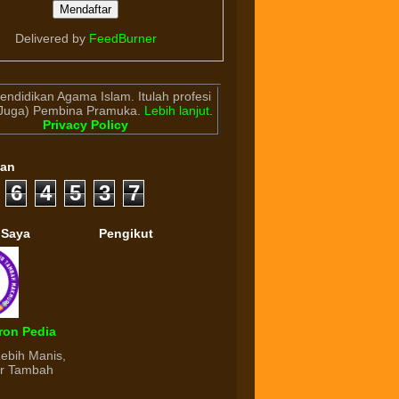
Delivered by
FeedBurner
endidikan Agama Islam. Itulah profesi
(Juga) Pembina Pramuka.
Lebih lanjut
.
Privacy Policy
gan
6
4
5
3
7
 Saya
Pengikut
ron Pedia
Lebih Manis,
ur Tambah