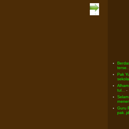
Berdas
terse..
Pak Yu
sekolah
Alhamd
tul...
- 
Selama
menem
Guru 
pak..j