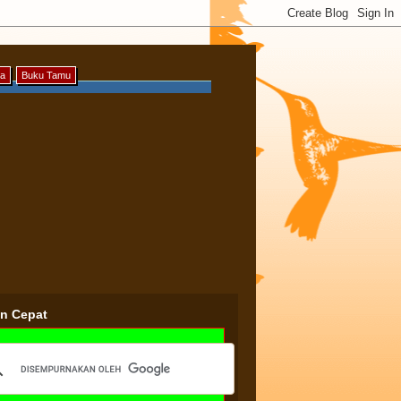
ya
Buku Tamu
an Cepat