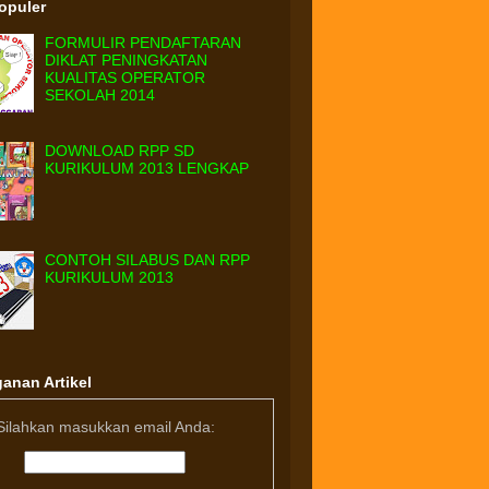
Populer
FORMULIR PENDAFTARAN
DIKLAT PENINGKATAN
KUALITAS OPERATOR
SEKOLAH 2014
DOWNLOAD RPP SD
KURIKULUM 2013 LENGKAP
CONTOH SILABUS DAN RPP
KURIKULUM 2013
anan Artikel
Silahkan masukkan email Anda: