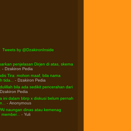
Tweets by @DzakironInside
arkan penjelasan Dirjen di atas, skema
.
- Dzakiron Pedia
dis Tira: mohon maaf, bila nama
 tida...
- Dzakiron Pedia
ulillah bila ada sedikit pencerahan dari
Dzakiron Pedia
 ini dalam bbrp x diskusi belum pernah
...
- Anonymous
PAI naungan dinas atau kemenag
d member...
- Yuli