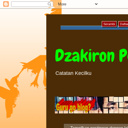
Serambi
Daftar
Dzakiron P
Catatan Kecilku
Tampilkan postingan dengan l