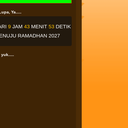
upa, Ya.....
ARI
9
JAM
43
MENIT
52
DETIK
ENUJU RAMADHAN 2027
yuk.....