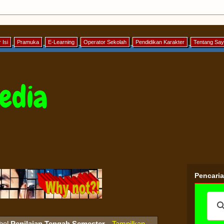
 Isi
Pramuka
E-Learning
Operator Sekolah
Pendidikan Karakter
Tentang Sa
edia
Pencari
abel
Penilaian Tengah Semester
.
Tampilkan