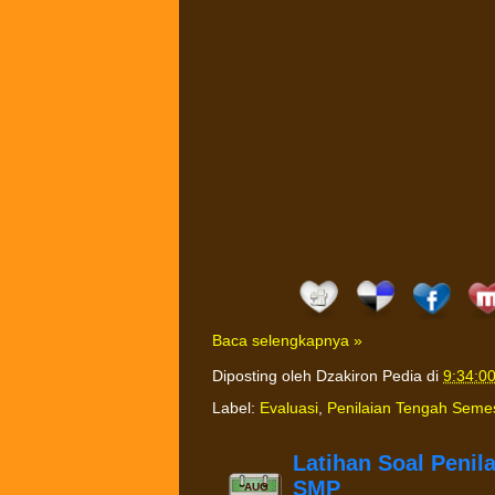
Baca selengkapnya »
Diposting oleh
Dzakiron Pedia
di
9:34:0
Label:
Evaluasi
,
Penilaian Tengah Seme
Latihan Soal Penil
SMP
AUG