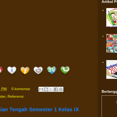
Artikel 
0 PM
0 komentar
Berlangg
ster
,
Referensi
aian Tengah Semester 1 Kelas IX