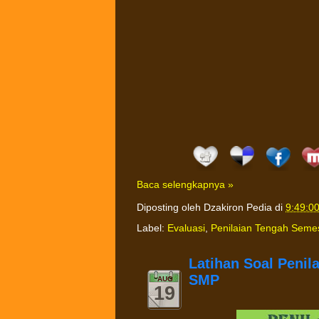
Baca selengkapnya »
Diposting oleh
Dzakiron Pedia
di
9:49:0
Label:
Evaluasi
,
Penilaian Tengah Seme
Latihan Soal Penil
SMP
AUG
19