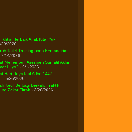
 Ikhtiar Terbaik Anak Kita, Yuk
/29/2026
uh Toilet Training pada Kemandirian
 7/14/2026
at Menempuh Asesmen Sumatif Akhir
er II, ya?
- 6/1/2026
t Hari Raya Idul Adha 1447
h
- 5/26/2026
h Kecil Berbagi Berkah: Praktik
ng Zakat Fitrah
- 3/20/2026