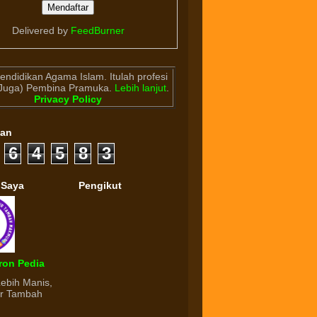
Delivered by
FeedBurner
endidikan Agama Islam. Itulah profesi
(Juga) Pembina Pramuka.
Lebih lanjut
.
Privacy Policy
gan
6
4
5
8
3
 Saya
Pengikut
ron Pedia
Lebih Manis,
ur Tambah