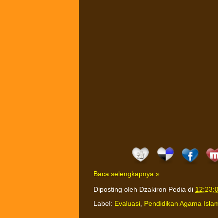
Baca selengkapnya »
Diposting oleh
Dzakiron Pedia
di
12:23:
Label:
Evaluasi
,
Pendidikan Agama Isla