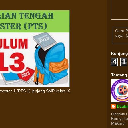
Guru P
saya. 
Kunjun
4
1
Tentang
emester 1 (PTS 1) jenjang SMP kelas IX.
Dzaki
Optimis 
Bersyuk
Makmur