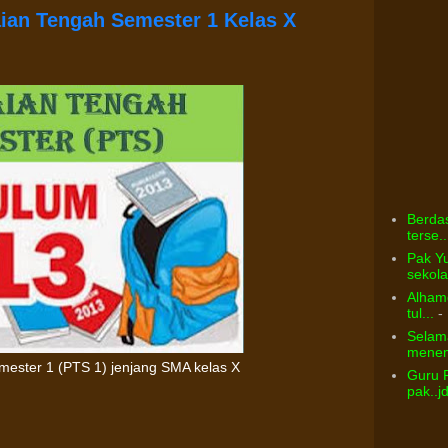
aian Tengah Semester 1 Kelas X
Berdas
terse..
Pak Yu
sekolah
Alhamd
tul...
- 
Selama
menem
emester 1 (PTS 1) jenjang SMA kelas X
Guru 
pak..j