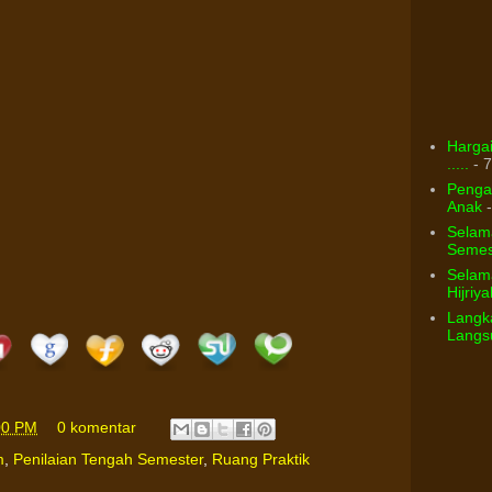
Hargai
.....
- 7
Pengar
Anak
-
Selam
Semest
Selama
Hijriya
Langka
Langsu
00 PM
0 komentar
m
,
Penilaian Tengah Semester
,
Ruang Praktik