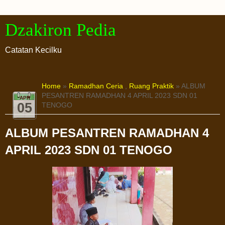
Dzakiron Pedia
Catatan Kecilku
Home
»
Ramadhan Ceria
,
Ruang Praktik
» ALBUM
PESANTREN RAMADHAN 4 APRIL 2023 SDN 01
APR
05
TENOGO
ALBUM PESANTREN RAMADHAN 4
APRIL 2023 SDN 01 TENOGO