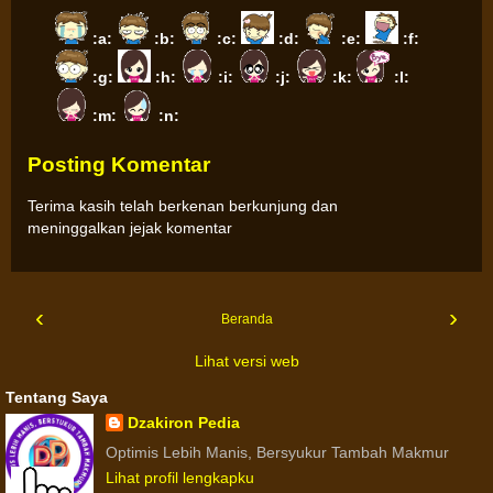
:a:
:b:
:c:
:d:
:e:
:f:
:g:
:h:
:i:
:j:
:k:
:l:
:m:
:n:
Posting Komentar
Terima kasih telah berkenan berkunjung dan
meninggalkan jejak komentar
‹
›
Beranda
Lihat versi web
Tentang Saya
Dzakiron Pedia
Optimis Lebih Manis, Bersyukur Tambah Makmur
Lihat profil lengkapku