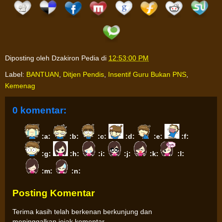
Diposting oleh
Dzakiron Pedia
di
12:53:00 PM
Label:
BANTUAN
,
Ditjen Pendis
,
Insentif Guru Bukan PNS
,
Kemenag
0 komentar:
:a:
:b:
:c:
:d:
:e:
:f:
:g:
:h:
:i:
:j:
:k:
:l:
:m:
:n:
Posting Komentar
Terima kasih telah berkenan berkunjung dan
meninggalkan jejak komentar