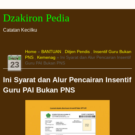
Dzakiron Pedia
Catatan Kecilku
Home
»
BANTUAN
,
Ditjen Pendis
,
Insentif Guru Bukan
PNS
,
Kemenag
» Ini Syarat dan Alur Pencairan Insentif
NOV
23
Guru PAI Bukan PNS
Ini Syarat dan Alur Pencairan Insentif
Guru PAI Bukan PNS