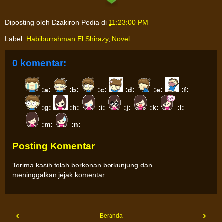
Diposting oleh
Dzakiron Pedia
di
11:23:00 PM
Label:
Habiburrahman El Shirazy
,
Novel
0 komentar:
:a:
:b:
:c:
:d:
:e:
:f:
:g:
:h:
:i:
:j:
:k:
:l:
:m:
:n:
Posting Komentar
Terima kasih telah berkenan berkunjung dan
meninggalkan jejak komentar
‹
›
Beranda