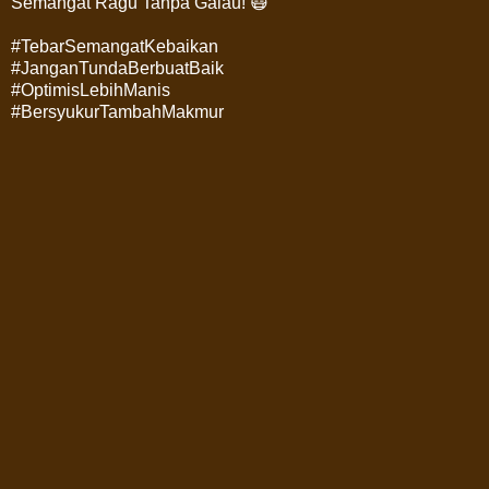
Semangat Ragu Tanpa Galau! 😷
#TebarSemangatKebaikan
#JanganTundaBerbuatBaik
#OptimisLebihManis
#BersyukurTambahMakmur