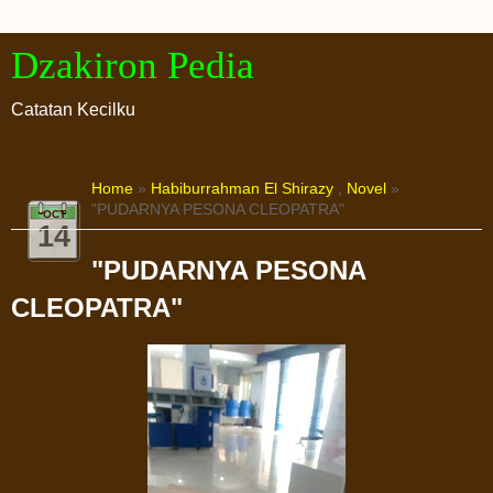
Dzakiron Pedia
Catatan Kecilku
Home
»
Habiburrahman El Shirazy
,
Novel
»
"PUDARNYA PESONA CLEOPATRA"
OCT
14
"PUDARNYA PESONA
CLEOPATRA"