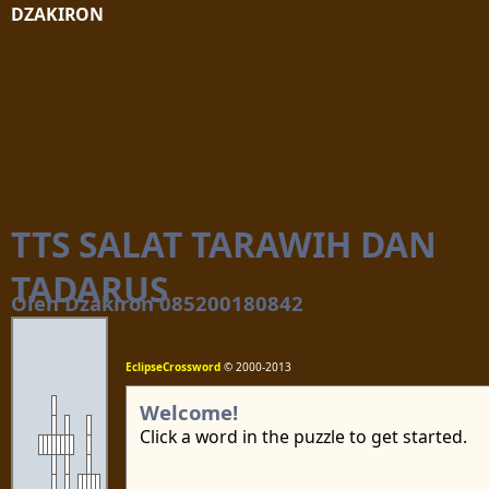
DZAKIRON
TTS SALAT TARAWIH DAN
TADARUS
Oleh Dzakiron 085200180842
EclipseCrossword
© 2000-2013
Welcome!
Click a word in the puzzle to get started.