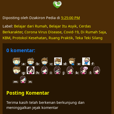
Diposting oleh
Dzakiron Pedia
di
5:25:00 PM
Label:
Belajar dari Rumah
,
Belajar Itu Asyik
,
Cerdas
Berkarakter
,
Corona Virus Disease
,
Covid-19
,
Di Rumah Saja
,
KBM
,
Protokol Kesehatan
,
Ruang Praktik
,
Teka Teki Silang
0 komentar:
:a:
:b:
:c:
:d:
:e:
:f:
:g:
:h:
:i:
:j:
:k:
:l:
:m:
:n:
Posting Komentar
Terima kasih telah berkenan berkunjung dan
meninggalkan jejak komentar