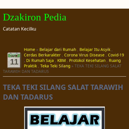
Dzakiron Pedia
Catatan Kecilku
Home
»
Belajar dari Rumah
,
Belajar Itu Asyik
,
Cerdas Berkarakter
,
Corona Virus Disease
,
Covid-19
APR
11
,
Di Rumah Saja
,
KBM
,
Protokol Kesehatan
,
Ruang
Praktik
,
Teka Teki Silang
» TEKA TEKI SILANG SALAT
TARAWIH DAN TADARUS
TEKA TEKI SILANG SALAT TARAWIH
DAN TADARUS