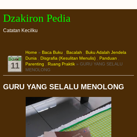
Dzakiron Pedia
Catatan Kecilku
Home
»
Baca Buku
,
Bacalah
,
Buku Adalah Jendela
Dunia
,
Disgrafia (Kesulitan Menulis)
,
Panduan
,
JAN
11
Parenting
,
Ruang Praktik
» GURU YANG SELALU
MENOLONG
GURU YANG SELALU MENOLONG