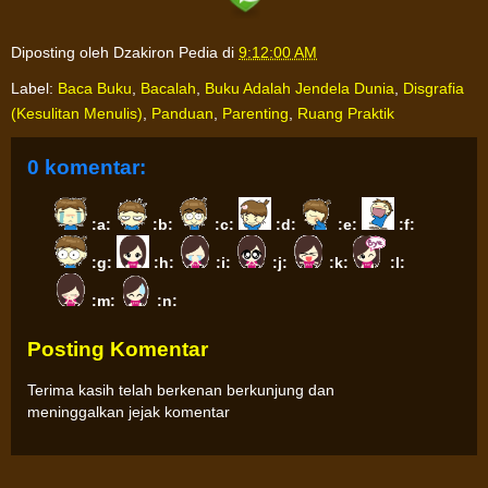
Diposting oleh
Dzakiron Pedia
di
9:12:00 AM
Label:
Baca Buku
,
Bacalah
,
Buku Adalah Jendela Dunia
,
Disgrafia
(Kesulitan Menulis)
,
Panduan
,
Parenting
,
Ruang Praktik
0 komentar:
:a:
:b:
:c:
:d:
:e:
:f:
:g:
:h:
:i:
:j:
:k:
:l:
:m:
:n:
Posting Komentar
Terima kasih telah berkenan berkunjung dan
meninggalkan jejak komentar