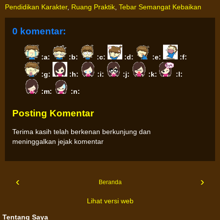
Pendidikan Karakter
,
Ruang Praktik
,
Tebar Semangat Kebaikan
0 komentar:
:a:
:b:
:c:
:d:
:e:
:f:
:g:
:h:
:i:
:j:
:k:
:l:
:m:
:n:
Posting Komentar
Terima kasih telah berkenan berkunjung dan
meninggalkan jejak komentar
‹
›
Beranda
Lihat versi web
Tentang Saya