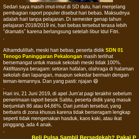
Sedari saya masih imut-imut di SD dulu, hari menjelang
pembagian raport populer disebut hari bebas. Maksudnya
adalah hari tanpa pelajaran. Di semester genap tahun
pelajaran 2018/2019 ini, hari bebas tersebut terasa lebih
"dramatis" karena berlangsung setelah libur Idul Fitri.
.
Alhamdulillah, meski hari bebas, peserta didik
SDN 01
Tenogo Paninggaran Pekalongan
masih terlihat
bersemangat untuk masuk sekolah meski tidak 100%.
Aktifitasnya beragam: setoran hafalan, olahraga di halaman
sekolah dan lapangan, maupun sekedar bermain dengan
teman-temannya. Dan yang pasti: njajan 😄
.
Hari ini, 21 Juni 2019, di apel Jum'at pagi terakhir sebelum
penerimaan raport besok Sabtu, peserta didik yang masuk
berjumlah 86 atau 64,66%. Dari jumlah tersebut, yang
berbaris di zona khusus karena tidak berseragam lengkap
seperti tidak mengenakan hasduk, kaos kaki, atau ikat
pinggang, ada 4 anak.
.
Beli Pulsa Sambil Bersedekah? Pakai Pa