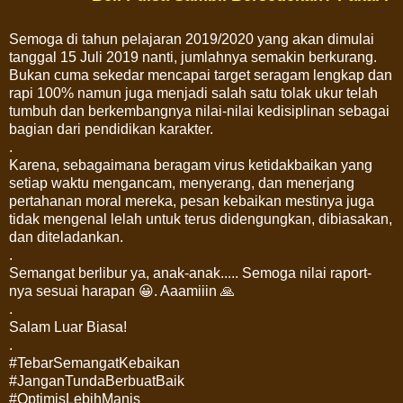
Semoga di tahun pelajaran 2019/2020 yang akan dimulai
tanggal 15 Juli 2019 nanti, jumlahnya semakin berkurang.
Bukan cuma sekedar mencapai target seragam lengkap dan
rapi 100% namun juga menjadi salah satu tolak ukur telah
tumbuh dan berkembangnya nilai-nilai kedisiplinan sebagai
bagian dari pendidikan karakter.
.
Karena, sebagaimana beragam virus ketidakbaikan yang
setiap waktu mengancam, menyerang, dan menerjang
pertahanan moral mereka, pesan kebaikan mestinya juga
tidak mengenal lelah untuk terus didengungkan, dibiasakan,
dan diteladankan.
.
Semangat berlibur ya, anak-anak..... Semoga nilai raport-
nya sesuai harapan 😀. Aaamiiin 🙏
.
Salam Luar Biasa!
.
#TebarSemangatKebaikan
#JanganTundaBerbuatBaik
#OptimisLebihManis