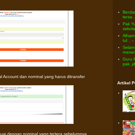
Berdas
terse..
Pak Yu
sekolah
Alhamd
tul...
- 
Selama
menem
Guru 
pak..j
 Account dan nominal yang harus ditransfer
Artikel 
esuai dengan nominal yang tertera sebelumnya