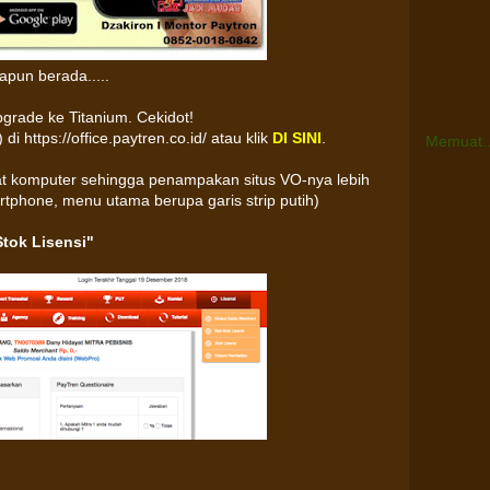
pun berada.....
pgrade ke Titanium. Cekidot!
 di https://office.paytren.co.id/ atau klik
DI SINI
.
Memuat..
at komputer sehingga penampakan situs VO-nya lebih
tphone, menu utama berupa garis strip putih)
Stok Lisensi"