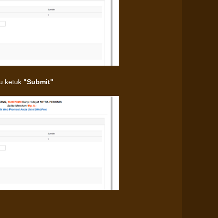
lu ketuk
"Submit"