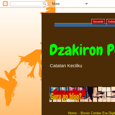
Serambi
Daftar
Dzakiron P
Catatan Kecilku
Home
»
Bisnis Cerdas Era Digit