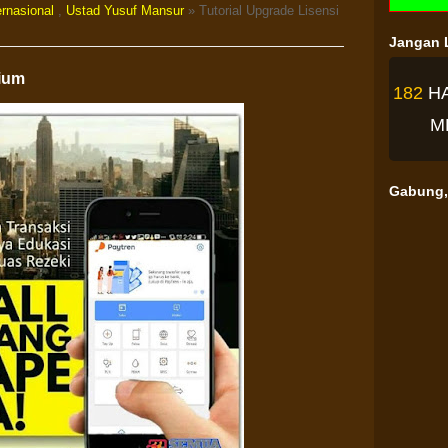
ernasional
,
Ustad Yusuf Mansur
» Tutorial Upgrade Lisensi
Jangan L
nium
182
H
M
Gabung, 