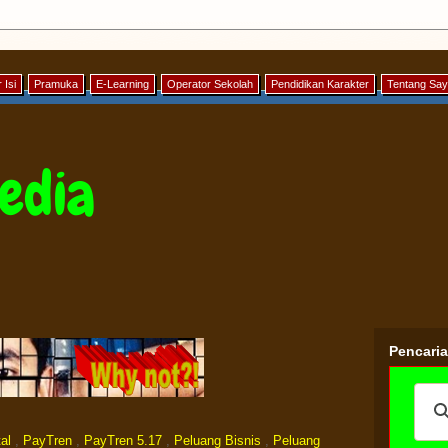
 Isi
Pramuka
E-Learning
Operator Sekolah
Pendidikan Karakter
Tentang Sa
edia
Pencari
al
,
PayTren
,
PayTren 5.17
,
Peluang Bisnis
,
Peluang