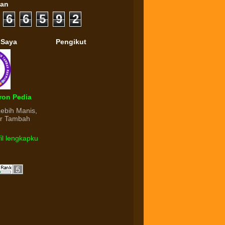
gan
6
6
5
9
2
 Saya
Pengikut
ron Pedia
Lebih Manis,
ur Tambah
fil lengkapku