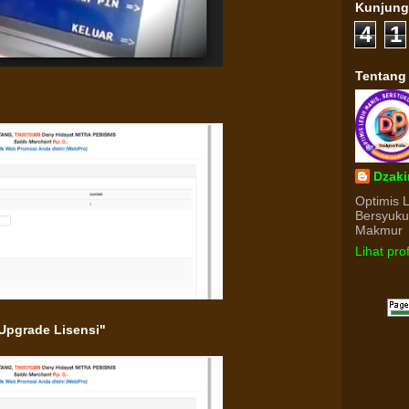
Kunjun
4
1
Tentang
Dzaki
Optimis 
Bersyuk
Makmur
Lihat pro
Upgrade Lisensi"