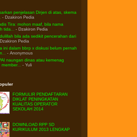
arkan penjelasan Dirjen di atas, skema
.
- Dzakiron Pedia
dis Tira: mohon maaf, bila nama
 tida...
- Dzakiron Pedia
ulillah bila ada sedikit pencerahan dari
Dzakiron Pedia
 ini dalam bbrp x diskusi belum pernah
...
- Anonymous
PAI naungan dinas atau kemenag
d member...
- Yuli
Populer
FORMULIR PENDAFTARAN
DIKLAT PENINGKATAN
KUALITAS OPERATOR
SEKOLAH 2014
DOWNLOAD RPP SD
KURIKULUM 2013 LENGKAP