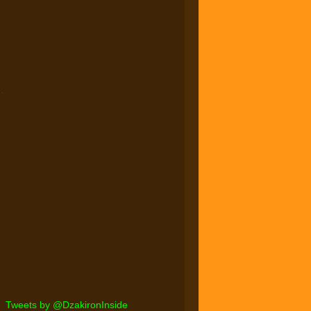
.
Tweets by @DzakironInside