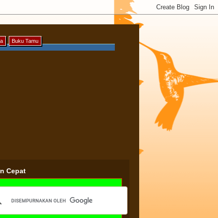
ya
Buku Tamu
an Cepat