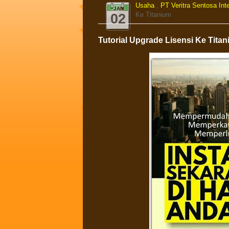
Usaha
,
PT Veritra Sentosa Int
JAN
Ke Titanium
02
Tutorial Upgrade Lisensi Ke Tita