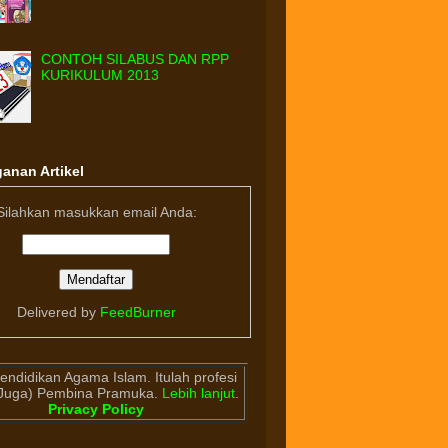
CONTOH SILABUS DAN RPP
KURIKULUM 2013
anan Artikel
Silahkan masukkan email Anda:
Delivered by
FeedBurner
endidikan Agama Islam. Itulah profesi
(Juga) Pembina Pramuka.
Lebih lanjut
.
Privacy Policy