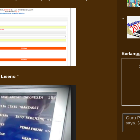
Berlangg
 Lisensi"
Guru P
saya. 