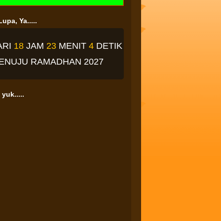
upa, Ya.....
ARI
18
JAM
23
MENIT
3
DETIK
ENUJU RAMADHAN 2027
yuk.....