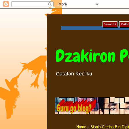
Serambi
Daftar
Dzakiron P
Catatan Kecilku
Home
»
Bisnis Cerdas Era Digit