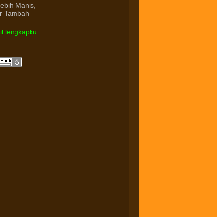
Lebih Manis,
ur Tambah
fil lengkapku