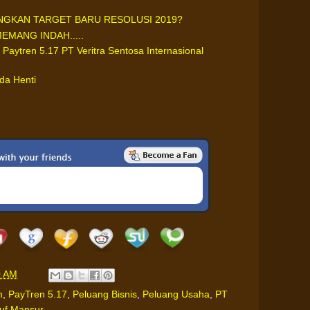
GKAN TARGET BARU RESOLUSI 2019?
MANG INDAH.....
 Paytren 5.17 PT Veritra Sentosa Internasional
da Henti
0 AM
n
,
PayTren 5.17
,
Peluang Bisnis
,
Peluang Usaha
,
PT
uf Mansur