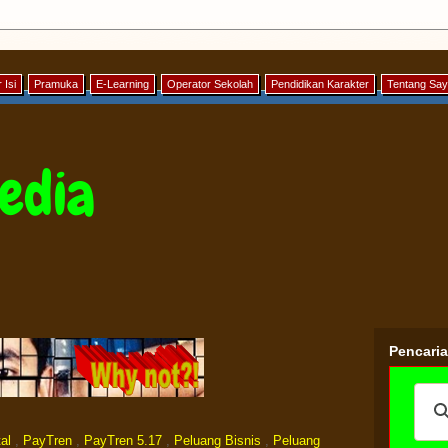
 Isi
Pramuka
E-Learning
Operator Sekolah
Pendidikan Karakter
Tentang Sa
edia
Pencari
al
,
PayTren
,
PayTren 5.17
,
Peluang Bisnis
,
Peluang