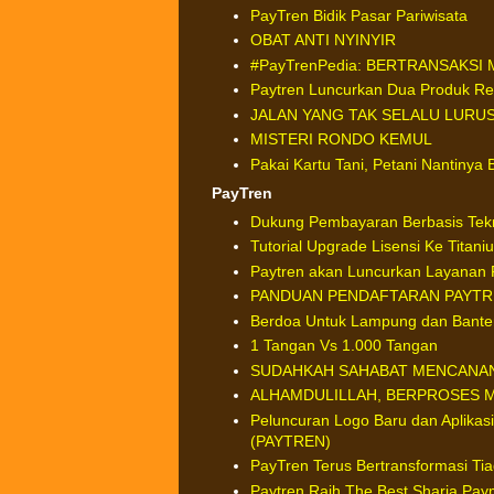
PayTren Bidik Pasar Pariwisata
OBAT ANTI NYINYIR
#PayTrenPedia: BERTRANSAKS
Paytren Luncurkan Dua Produk Re
JALAN YANG TAK SELALU LURU
MISTERI RONDO KEMUL
Pakai Kartu Tani, Petani Nantinya 
PayTren
Dukung Pembayaran Berbasis Tek
Tutorial Upgrade Lisensi Ke Titani
Paytren akan Luncurkan Layanan 
PANDUAN PENDAFTARAN PAYTRE
Berdoa Untuk Lampung dan Bante
1 Tangan Vs 1.000 Tangan
SUDAHKAH SAHABAT MENCANAN
ALHAMDULILLAH, BERPROSES ME
Peluncuran Logo Baru dan Aplikasi
(PAYTREN)
PayTren Terus Bertransformasi Tia
Paytren Raih The Best Sharia Pay