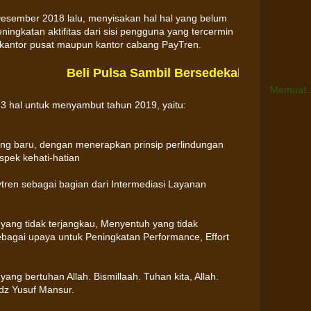
Desember 2018 lalu, menyisakan hal hal yang belum
 peningkatan aktifitas dari sisi pengguna yang tercermin
i kantor pusat maupun kantor cabang PayTren.
Beli Pulsa Sambil Bersedekah? Download 
Memuat..
3 hal untuk menyambut tahun 2019, yaitu:
ng baru, dengan menerapkan prinsip perlindungan
pek kehati-hatian
ytren sebagai bagian dari Intermediasi Layanan
 yang tidak terjangkau, Menyentuh yang tidak
ebagai upaya untuk Peningkatan Performance, Effort
ang bertuhan Allah. Bismillaah. Tuhan kita, Allah.
dz Yusuf Mansur.