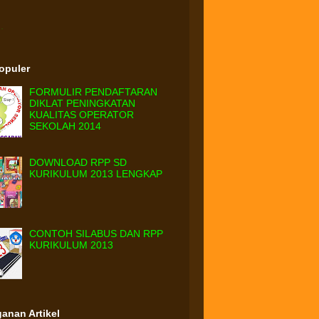
.
Populer
FORMULIR PENDAFTARAN
DIKLAT PENINGKATAN
KUALITAS OPERATOR
SEKOLAH 2014
DOWNLOAD RPP SD
KURIKULUM 2013 LENGKAP
CONTOH SILABUS DAN RPP
KURIKULUM 2013
anan Artikel