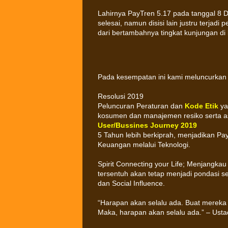
Lahirnya PayTren 5.17 pada tanggal 8 
selesai, namun disisi lain justru terjadi
dari bertambahnya tingkat kunjungan d
Pada kesempatan ini kami meluncurkan 
Resolusi 2019
Peluncuran Peraturan dan
Kode Etik
ya
kosumen dan manajemen resiko serta as
User/Bussines Journey 2019
5 Tahun lebih berkiprah, menjadikan Pa
Keuangan melalui Teknologi.
Spirit Connecting your Life; Menjangkau
tersentuh akan tetap menjadi pondasi s
dan Social Influence.
“Harapan akan selalu ada. Buat mereka y
Maka, harapan akan selalu ada.” – Usta