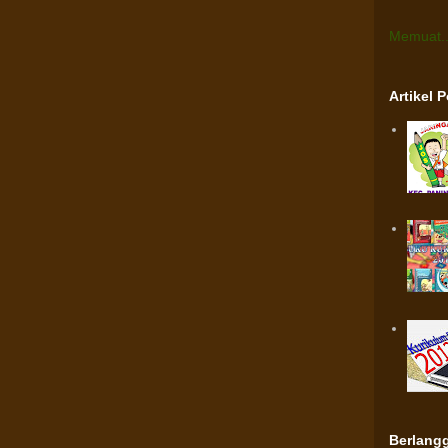
Memuat..
Artikel 
Berlangg