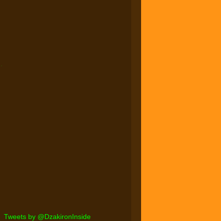
PayTren eMoney!
KLIK DI SINI
.
Tweets by @DzakironInside