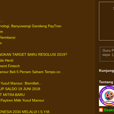
..
nologi, Banyuwangi Gandeng PayTren
um
Remitansi
n
Guru P
saya. 
GKAN TARGET BARU RESOLUSI 2019?
da Henti
ment Fintech
Kunjun
ansur Beli 5 Persen Saham Tempo.co
Tentang
Yusuf Mansur: Bismillah...
UP SALDO 19 JUNI 2018
T MITRA BARU
 Paytren Milik Yusuf Mansur
Dzaki
ESIA 2034 MELALUI I.S.Y.M.