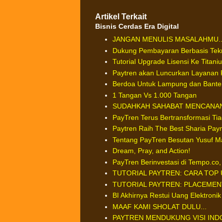
Artikel Terkait
Bisnis Cerdas Era Digital
JANGAN MENULIS MASALAHMU...
Dukung Pembayaran Berbasis Tek
Tutorial Upgrade Lisensi Ke Titani
Paytren akan Luncurkan Layanan 
Berdoa Untuk Lampung dan Bante
1 Tangan Vs 1.000 Tangan
SUDAHKAH SAHABAT MENCANAN
PayTren Terus Bertransformasi Tia
Paytren Raih The Best Sharia Pay
Tentang PayTren Besutan Yusuf M
Dream, Pray, and Action!
PayTren Berinvestasi di Tempo.co, 
TUTORIAL PAYTREN: CARA TOP 
TUTORIAL PAYTREN: PLACEMEN
BI Akhirnya Restui Uang Elektronik
MAAF KAMI SHOLAT DULU...
PAYTREN MENDUKUNG VISI INDON