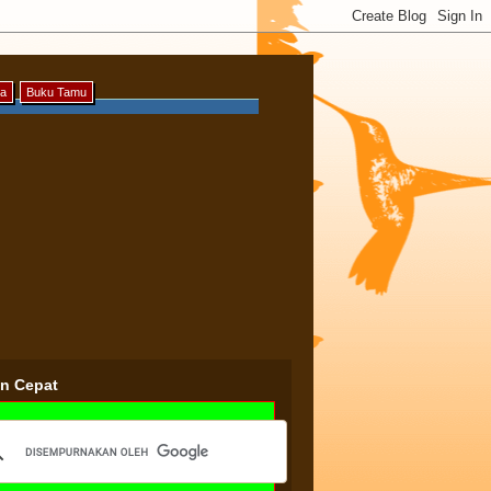
ya
Buku Tamu
an Cepat