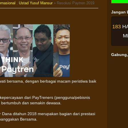
ernasional
,
Ustad Yusuf Mansur
» Resolusi Paytren 2019
Jangan L
183
H
M
Gabung, 
lewati bersama, dengan berbagai macam peristiwa baik
a kepercayaan dari PayTreners (pengguna/pebisnis
us bertumbuh dan semakin dewasa.
er Dana ditahun 2018 merupakan bagian dari prestasi
a banggakan Bersama.