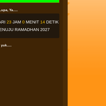
upa, Ya.....
ARI
23
JAM
0
MENIT
13
DETIK
ENUJU RAMADHAN 2027
yuk.....