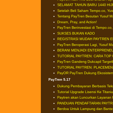
SELAMAT TAHUN BARU 1440 HIJ
Setelah Beli Saham Tempo.co, Yus
Tentang PayTren Besutan Yusuf M
Dream, Pray, and Action!
PayTren Berinvestasi di Tempo.co, 
SUKSES BUKAN KADO
REGISTRASI MUDAH PAYTREN EMO
PayTren Beroperasi Lagi, Yusuf 
BERANI MENJADI ENTERPRENE
TUTORIAL PAYTREN: CARA TOP 
PayTren Gandeng Dukcapil Targetk
TUTORIAL PAYTREN: PLACEMEN
PayOR PayTren Dukung Ekosistem 
PayTren 5.17
Dukung Pembayaran Berbasis Tek
Tutorial Upgrade Lisensi Ke Titani
Paytren akan Luncurkan Layanan 
PANDUAN PENDAFTARAN PAYTRE
Berdoa Untuk Lampung dan Bante