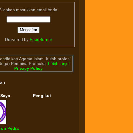
Silahkan masukkan email Anda:
Delivered by
FeedBurner
endidikan Agama Islam. Itulah profesi
(Juga) Pembina Pramuka.
Lebih lanjut
.
Privacy Policy
gan
 Saya
Pengikut
ron Pedia