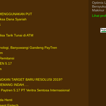
Optimis 
Bersyuk
Makmur
I MENGGUNAKAN PUT
Lihat pro
ksa Dana Syariah
S
Bisa Tarik Tunai di ATM
nologi, Banyuwangi Gandeng PayTren
um
Remitansi
N 5.17
n
GKAN TARGET BARU RESOLUSI 2019?
MANG INDAH.....
 Paytren 5.17 PT Veritra Sentosa Internasional
da Henti
ment Fintech