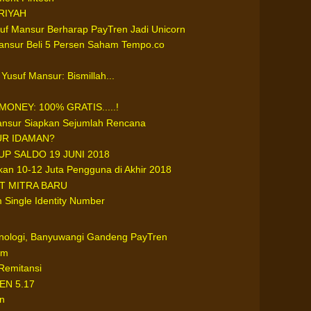
RIYAH
uf Mansur Berharap PayTren Jadi Unicorn
ansur Beli 5 Persen Saham Tempo.co
Yusuf Mansur: Bismillah...
NEY: 100% GRATIS.....!
Mansur Siapkan Sejumlah Rencana
UR IDAMAN?
UP SALDO 19 JUNI 2018
an 10-12 Juta Pengguna di Akhir 2018
T MITRA BARU
Single Identity Number
nologi, Banyuwangi Gandeng PayTren
um
Remitansi
N 5.17
n