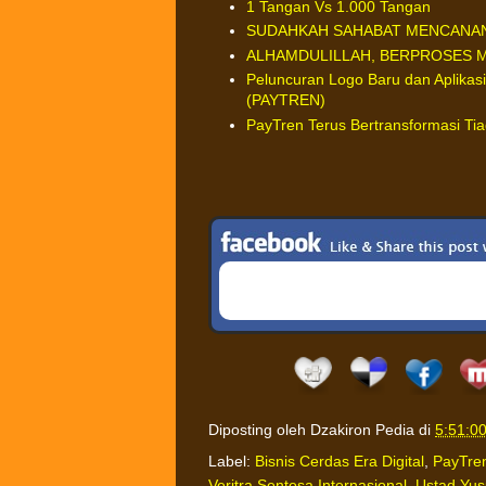
1 Tangan Vs 1.000 Tangan
SUDAHKAH SAHABAT MENCANAN
ALHAMDULILLAH, BERPROSES ME
Peluncuran Logo Baru dan Aplikasi
(PAYTREN)
PayTren Terus Bertransformasi Tia
Diposting oleh
Dzakiron Pedia
di
5:51:0
Label:
Bisnis Cerdas Era Digital
,
PayTre
Veritra Sentosa Internasional
,
Ustad Yus