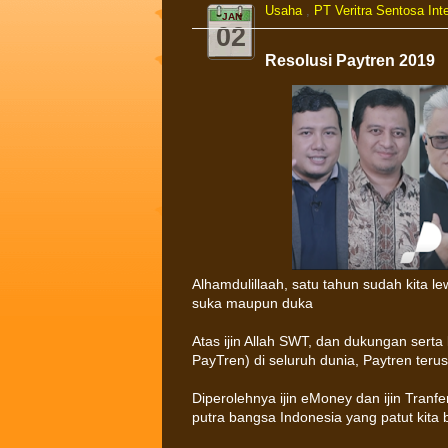
Usaha
,
PT Veritra Sentosa Int
JAN
02
Resolusi Paytren 2019
Alhamdulillaah, satu tahun sudah kita 
suka maupun duka
Atas ijin Allah SWT, dan dukungan sert
PayTren) di seluruh dunia, Paytren ter
Diperolehnya ijin eMoney dan ijin Tranf
putra bangsa Indonesia yang patut kit