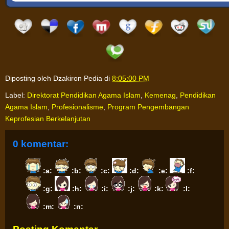
Diposting oleh
Dzakiron Pedia
di
8:05:00 PM
Label:
Direktorat Pendidikan Agama Islam
,
Kemenag
,
Pendidikan
Agama Islam
,
Profesionalisme
,
Program Pengembangan
Keprofesian Berkelanjutan
0 komentar:
:a:
:b:
:c:
:d:
:e:
:f:
:g:
:h:
:i:
:j:
:k:
:l:
:m:
:n: