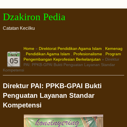
Dzakiron Pedia
Catatan Kecilku
Home
»
Direktorat Pendidikan Agama Islam
,
Kemenag
,
Pendidikan Agama Islam
,
Profesionalisme
,
Program
NOV
05
Pengembangan Keprofesian Berkelanjutan
» Direktur
PAI: PPKB-GPAI Bukti Penguatan Layanan Standar
Kompetensi
Direktur PAI: PPKB-GPAI Bukti
Penguatan Layanan Standar
Kompetensi