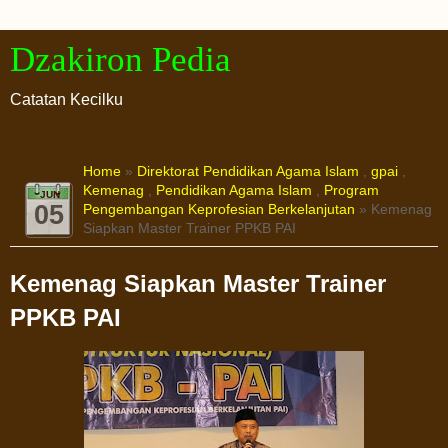
Dzakiron Pedia
Catatan Kecilku
Home
»
Direktorat Pendidikan Agama Islam
,
gpai
,
Kemenag
,
Pendidikan Agama Islam
,
Program
JUN
05
Pengembangan Keprofesian Berkelanjutan
» Kemenag
Siapkan Master Trainer PPKB PAI
Kemenag Siapkan Master Trainer
PPKB PAI