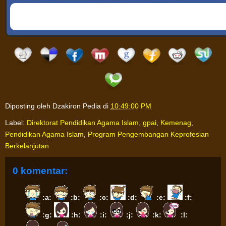
Diposting oleh
Dzakiron Pedia
di
10:49:00 PM
Label:
Direktorat Pendidikan Agama Islam
,
gpai
,
Kemenag
,
Pendidikan Agama Islam
,
Program Pengembangan Keprofesian
Berkelanjutan
0 komentar:
:a:
:b:
:c:
:d:
:e:
:f:
:g:
:h:
:i:
:j:
:k:
:l: