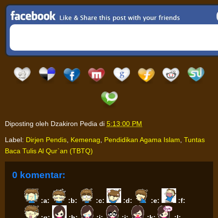
Diposting oleh
Dzakiron Pedia
di
5:13:00 PM
Label:
Dirjen Pendis
,
Kemenag
,
Pendidikan Agama Islam
,
Tuntas
Baca Tulis Al Qur`an (TBTQ)
0 komentar:
:a:
:b:
:c:
:d:
:e:
:f:
:g:
:h:
:i:
:j:
:k:
:l: