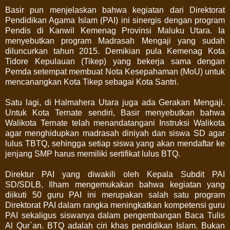
Basir pun menjelaskan bahwa kegiatan dari Direktorat
Pendidikan Agama Islam (PAI) ini sinergis dengan program
Pendis di Kanwil Kemenag Provinsi Maluku Utara. Ia
menyebutkan program Madrasah Mengaji yang sudah
diluncurkan tahun 2015. Demikian pula Kemenag Kota
Tidore Kepulauan (Tikep) yang bekerja sama dengan
Pemda setempat membuat Nota Kesepahaman (MoU) untuk
mencanangkan Kota Tikep sebagai Kota Santri.
Satu lagi, di Halmahera Utara juga ada Gerakan Mengaji.
Untuk Kota Ternate sendiri, Basir menyebutkan bahwa
Walikota Ternate telah menandatangani Instruksi Walikota
agar menghidupkan madrasah diniyah dan siswa SD agar
lulus TBTQ, sehingga setiap siswa yang akan mendaftar ke
jenjang SMP harus memiliki sertifikat lulus BTQ.
Direktur PAI yang diwakili oleh Kepala Subdit PAI
SD/SDLB, Ilham mengemukakan bahwa kegiatan yang
diikuti 50 guru PAI ini merupakan salah satu program
Direktorat PAI dalam rangka meningkatkan kompetensi guru
PAI sekaligus siswanya dalam pengembangan Baca Tulis
Al Qur`an. BTQ adalah ciri khas pendidikan Islam. Bukan