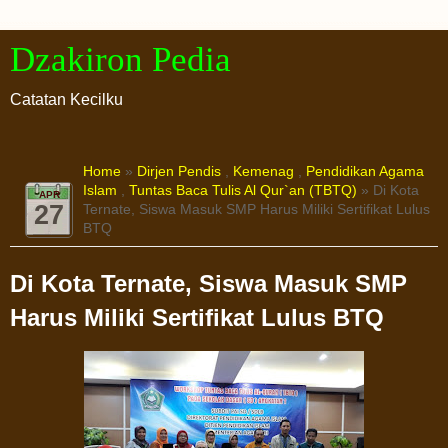
Dzakiron Pedia
Catatan Kecilku
Home
»
Dirjen Pendis
,
Kemenag
,
Pendidikan Agama
Islam
,
Tuntas Baca Tulis Al Qur`an (TBTQ)
» Di Kota
APR
27
Ternate, Siswa Masuk SMP Harus Miliki Sertifikat Lulus
BTQ
Di Kota Ternate, Siswa Masuk SMP
Harus Miliki Sertifikat Lulus BTQ