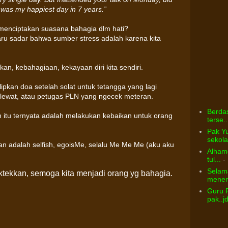
was my happiest day in 7 years.”
k menciptakan suasana bahagia dlm hati?
baru sadar bahwa sumber stress adalah karena kita
an, kebahagiaan, kekayaan diri kita sendiri.
pkan doa setelah solat untuk tetangga yang lagi
 lewat, atau petugas PLN yang ngecek meteran.
Berdas
 itu ternyata adalah melakukan kebaikan untuk orang
terse..
Pak Yu
sekolah
n adalah selfish, egoisMe, selalu Me Me Me (aku aku
Alhamd
tul...
- 
Selama
ktekkan, semoga kita menjadi orang yg bahagia.
menem
Guru 
pak..j