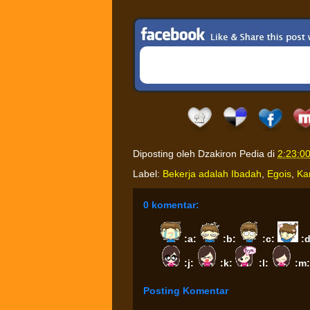
Diposting oleh
Dzakiron Pedia
di
2:23:0
Label:
Bekerja adalah Ibadah
,
Egois
,
Ka
0 komentar:
:a:
:b:
:c:
:
:j:
:k:
:l:
:m
Posting Komentar