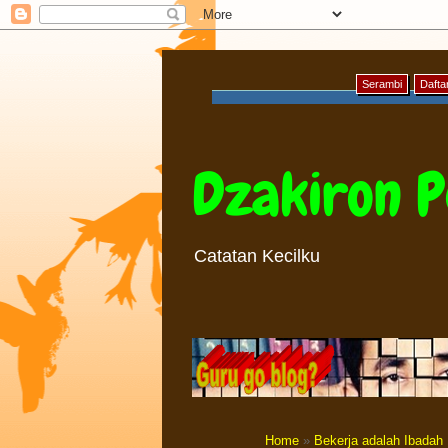
Serambi
Daftar
Dzakiron P
Catatan Kecilku
Home
»
Bekerja adalah Ibadah