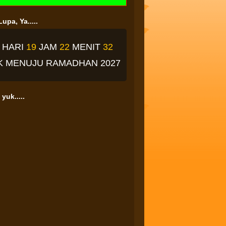
upa, Ya.....
4
HARI
19
JAM
22
MENIT
31
K
MENUJU RAMADHAN 2027
yuk.....