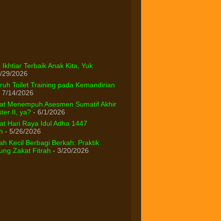
 Ikhtiar Terbaik Anak Kita, Yuk
/29/2026
uh Toilet Training pada Kemandirian
 7/14/2026
at Menempuh Asesmen Sumatif Akhir
er II, ya?
- 6/1/2026
t Hari Raya Idul Adha 1447
h
- 5/26/2026
h Kecil Berbagi Berkah: Praktik
ng Zakat Fitrah
- 3/20/2026