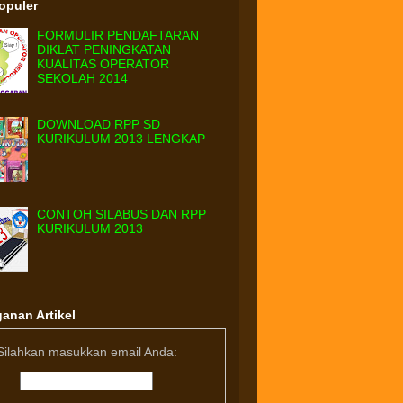
Populer
FORMULIR PENDAFTARAN
DIKLAT PENINGKATAN
KUALITAS OPERATOR
SEKOLAH 2014
DOWNLOAD RPP SD
KURIKULUM 2013 LENGKAP
CONTOH SILABUS DAN RPP
KURIKULUM 2013
anan Artikel
Silahkan masukkan email Anda: