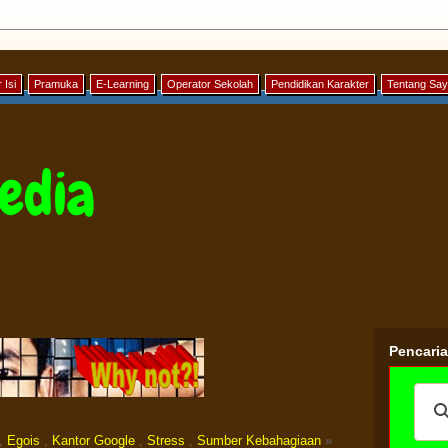
 Isi
Pramuka
E-Learning
Operator Sekolah
Pendidikan Karakter
Tentang Sa
edia
Pencari
,
Egois
,
Kantor Google
,
Stress
,
Sumber Kebahagiaan
»