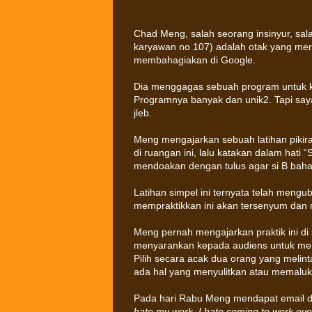
Chad Meng, salah seorang insinyur, sal
karyawan no 107) adalah otak yang me
membahagiakan di Google.
Dia menggagas sebuah program untuk k
Programnya banyak dan unik2. Tapi saya
jleb.
Meng mengajarkan sebuah latihan pikira
di ruangan ini, lalu katakan dalam hati
mendoakan dengan tulus agar si B bahag
Latihan simpel ini ternyata telah meng
mempraktikkan ini akan tersenyum dan m
Meng pernah mengajarkan praktik ini d
menyarankan kepada audiens untuk memp
Pilih secara acak dua orang yang melinta
ada hal yang menyulitkan atau memaluk
Pada hari Rabu Meng mendapat email da
hate my work, I hate coming to work ever