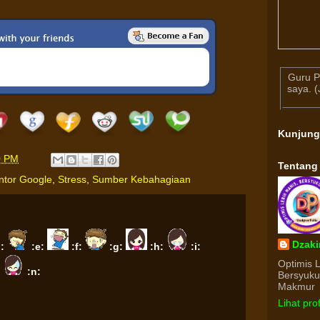
Guru P
saya. 
Kunjun
0 PM
Tentang
ntor Google
,
Stress
,
Sumber Kebahagiaan
Dzaki
d:
:e:
:f:
:g:
:h:
:i:
Optimis 
:
:n:
Bersyuk
Makmur
Lihat pro