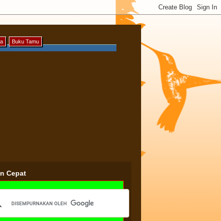
ya
Buku Tamu
an Cepat