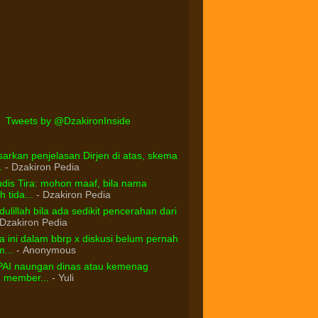
Tweets by @DzakironInside
arkan penjelasan Dirjen di atas, skema
.
- Dzakiron Pedia
dis Tira: mohon maaf, bila nama
 tida...
- Dzakiron Pedia
ulillah bila ada sedikit pencerahan dari
Dzakiron Pedia
 ini dalam bbrp x diskusi belum pernah
...
- Anonymous
PAI naungan dinas atau kemenag
d member...
- Yuli