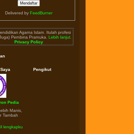
Delivered by
FeedBurner
endidikan Agama Islam. Itulah profesi
(Juga) Pembina Pramuka.
Lebih lanjut
.
Privacy Policy
gan
 Saya
Pengikut
ron Pedia
Lebih Manis,
ur Tambah
fil lengkapku