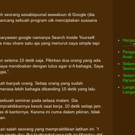
ah seorang assabiquunal awwaluun di Google (dia
rancang sebuah program utk menciptakan suasana
aryawan google namanya Search Inside Yourself.
Hargai
 mau share satu aja yang menurut saya simple tapi
.....
- 7
Pengar
Anak
-
n selama 10 detik saja. Pikirkan dua orang yang ada
Selam
 “Saya mendoakan dengan tulus agar si A bahagia, Saya
Semest
ia,”.
Selama
Hijriya
ubah banyak orang. Setiap orang yang sudah
Langka
erasa lebih bahagia dibanding 10 detik yang lalu.
Langsu
i sebuah seminar pada selasa malam. Dia
raktikkannya besok saat kerja. 10 detik setiap jam.
s di kantornya. Karena ini cuma dalam pikiran, tidak
an.
ri salah seorang yang mempraktikkan latihan ini:
“I
y single day. But Inattended your talk on Monday, did