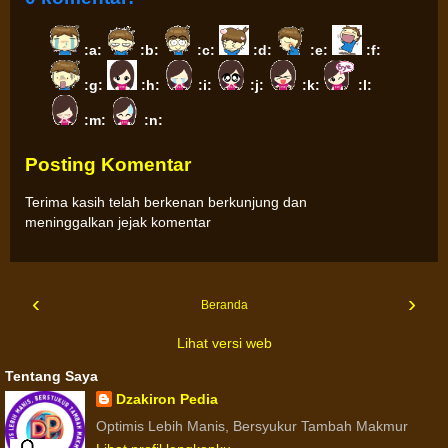
:a:
:b:
:c:
:d:
:e:
:f:
:g:
:h:
:i:
:j:
:k:
:l:
:m:
:n:
Posting Komentar
Terima kasih telah berkenan berkunjung dan
meninggalkan jejak komentar
‹
›
Beranda
Lihat versi web
Tentang Saya
Dzakiron Pedia
Optimis Lebih Manis, Bersyukur Tambah Makmur