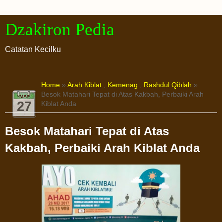
Dzakiron Pedia
Catatan Kecilku
Home
»
Arah Kiblat
,
Kemenag
,
Rashdul Qiblah
»
Besok Matahari Tepat di Atas Kakbah, Perbaiki Arah
MAY
27
Kiblat Anda
Besok Matahari Tepat di Atas
Kakbah, Perbaiki Arah Kiblat Anda