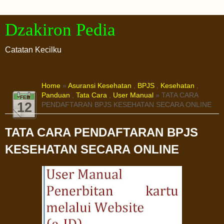
Dzakiron Pedia
Catatan Kecilku
Home
»
Asuransi Kesehatan
,
BPJS
,
Kesehatan
,
Panduan
,
Tata Cara
,
User Manual
» TATA CARA
FEB
12
PENDAFTARAN BPJS KESEHATAN SECARA ONLINE
TATA CARA PENDAFTARAN BPJS
KESEHATAN SECARA ONLINE