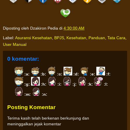
Diposting oleh
Dzakiron Pedia
di
4:30:00 AM
Label:
Asuransi Kesehatan
,
BPJS
,
Kesehatan
,
Panduan
,
Tata Cara
,
User Manual
0 komentar:
:a:
:b:
:c:
:d:
:e:
:f:
:g:
:h:
:i:
:j:
:k:
:l:
:m:
:n:
Posting Komentar
Terima kasih telah berkenan berkunjung dan
meninggalkan jejak komentar