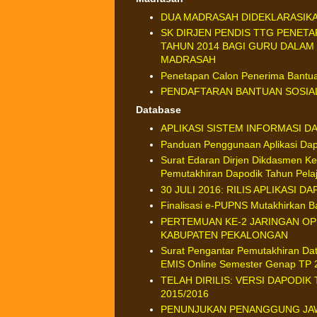
DUA MADRASAH DIDEKLARASIK
SK DIRJEN PENDIS TTG PENETA
TAHUN 2014 BAGI GURU DALAM
MADRASAH
Penetapan Calon Penerima Bantua
PENDAFTARAN BANTUAN SOSIA
Database
APLIKASI SISTEM INFORMASI D
Panduan Penggunaan Aplikasi Dap
Surat Edaran Dirjen Dikdasmen K
Pemutakhiran Dapodik Tahun Pela
30 JULI 2016: RILIS APLIKASI D
Finalisasi e-PUPNS Mutakhirkan 
PERTEMUAN KE-2 JARINGAN OP
KABUPATEN PEKALONGAN
Surat Pengantar Pemutakhiran Da
EMIS Online Semester Genap TP 
TELAH DIRILIS: VERSI DAPODI
2015/2016
PENUNJUKAN PENANGGUNG JAW