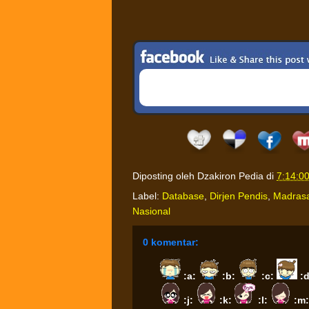
Diposting oleh
Dzakiron Pedia
di
7:14:0
Label:
Database
,
Dirjen Pendis
,
Madras
Nasional
0 komentar:
:a:
:b:
:c:
:
:j:
:k:
:l:
:m