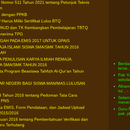
m Nomor 511 Tahun 2021 tentang Petunjuk Teknis
en
ru dengan PPKB
Harus Miliki Sertifikat Lulus BTQ
I PAUD dan TK Kembangkan Pembelajaran TBTQ
Penerima TPG
AH PADA EMIS 2017 UNTUK GPAIS
JA ISLAMI SISWA SMA/SMK TAHUN 2016
IAH
PENULISAN KARYA ILMIAH REMAJA
Berdas
A SMA/SMK TAHUN 2016
terse..
a Program Beasiswa Tahfizh Al-Qur'an Tahun
Pak Yu
sekolah
LUAR NEGERI BAGI SISWA MAN/MAS LULUSAN
Alhamd
tul...
- 
44 Tahun 2016 tentang Pedoman Tata Cara
Selama
n PNS
menem
ta EMIS, Form Pendataan, dan Jadwal Upload
Guru 
2015/2016
pak..j
nuari 2016 tentang Pemberitahuan Verifikasi dan
uru Terhutang