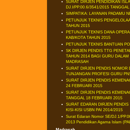
SURAT DIRJEN PENDIDIKAN IS
DJ.I/PP.00.6/3541/2015 TANGGA
SIMPATIKA: LAYANAN PADAMU 
PETUNJUK TEKNIS PENGELOLA
TAHUN 2015
PETUNJUK TEKNIS DANA OPERA
KAB/KOTA TAHUN 2015
PETUNJUK TEKNIS BANTUAN P
SK DIRJEN PENDIS TTG PENETA
TAHUN 2014 BAGI GURU DALAM
MADRASAH
SURAT DIRJEN PENDIS NOMOR D
TUNJANGAN PROFESI GURU PN
SURAT DIRJEN PENDIS KEMENAG 
24 FEBRUARI 2015
SURAT DIRJEN PENDIS KEMENAG 
TANGGAL 18 FEBRUARI 2015
SURAT EDARAN DIRJEN PENDIS N
KISI-KISI USBN PAI 2014/2015
Surat Edaran Nomor SE/DJ.1/PP.0
2013 Pendidikan Agama Islam (PA
Madrasah