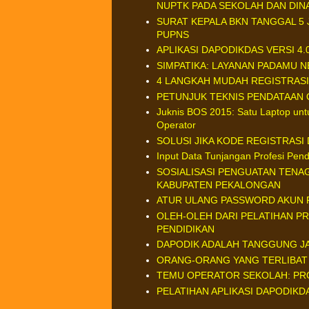
NUPTK PADA SEKOLAH DAN DIN
SURAT KEPALA BKN TANGGAL 5 
PUPNS
APLIKASI DAPODIKDAS VERSI 4.
SIMPATIKA: LAYANAN PADAMU 
4 LANGKAH MUDAH REGISTRASI
PETUNJUK TEKNIS PENDATAAN 
Juknis BOS 2015: Satu Laptop unt
Operator
SOLUSI JIKA KODE REGISTRASI
Input Data Tunjangan Profesi Pen
SOSIALISASI PENGUATAN TENAG
KABUPATEN PEKALONGAN
ATUR ULANG PASSWORD AKUN 
OLEH-OLEH DARI PELATIHAN P
PENDIDIKAN
DAPODIK ADALAH TANGGUNG J
ORANG-ORANG YANG TERLIBAT
TEMU OPERATOR SEKOLAH: PRO
PELATIHAN APLIKASI DAPODIKD