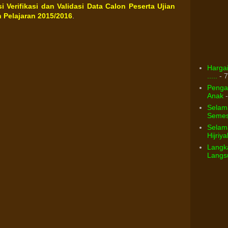
 Verifikasi dan Validasi Data Calon Peserta Ujian
Pelajaran 2015/2016
.
Hargai
.....
- 7
Pengar
Anak
-
Selam
Semest
Selama
Hijriya
Langka
Langsu