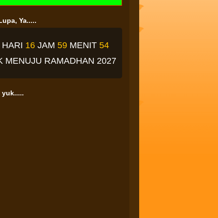
upa, Ya.....
3
HARI
16
JAM
59
MENIT
53
K
MENUJU RAMADHAN 2027
yuk.....