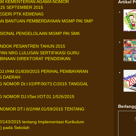
LAM KEMENTERIAN AGAMA NOMOR
Artikel 
L 25 SEPTEMBER 2015
NEGERI PTK KEMENAG
AN BANTUAN PEMBERDAYAAN MGMP PAI SMP
SIONAL PENGELOLAAN MGMP PAI SMK
ONDOK PESANTREN TAHUN 2015
PAN NRG LULUSAN SERTIFIKASI GURU
 BINAAN DIREKTORAT PENDIDIKAN
J.I/HM.01/839/2015 PERIHAL PEMBAYARAN
S DAERAH
NOMOR Dt.I.I/2/PP.00/73.C/2015 TANGGAL
NOMOR DJ.I/Set.I/OT.01.1/526/2015
Berlangg
OMOR DT.I.II/2/HM.01/59/2015 TENTANG
0/143/2015 tentang Implementasi Kurikulum
I) pada Sekolah