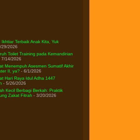
 Ikhtiar Terbaik Anak Kita, Yuk
/29/2026
uh Toilet Training pada Kemandirian
 7/14/2026
at Menempuh Asesmen Sumatif Akhir
er II, ya?
- 6/1/2026
t Hari Raya Idul Adha 1447
h
- 5/26/2026
h Kecil Berbagi Berkah: Praktik
ng Zakat Fitrah
- 3/20/2026