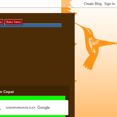
ya
Buku Tamu
an Cepat