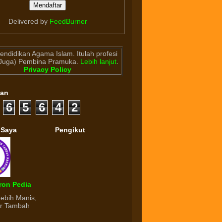
Delivered by
FeedBurner
endidikan Agama Islam. Itulah profesi
(Juga) Pembina Pramuka.
Lebih lanjut
.
Privacy Policy
gan
6
5
6
4
2
 Saya
Pengikut
ron Pedia
Lebih Manis,
ur Tambah