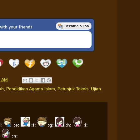
0 AM
ah
,
Pendidikan Agama Islam
,
Petunjuk Teknis
,
Ujian
d:
:e:
:f:
:g:
:h:
:i:
:
:n: