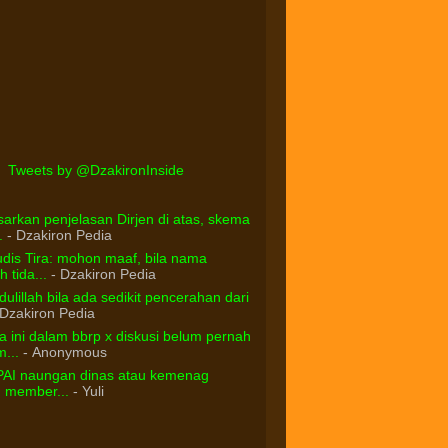
Tweets by @DzakironInside
arkan penjelasan Dirjen di atas, skema
.
- Dzakiron Pedia
dis Tira: mohon maaf, bila nama
 tida...
- Dzakiron Pedia
ulillah bila ada sedikit pencerahan dari
Dzakiron Pedia
 ini dalam bbrp x diskusi belum pernah
...
- Anonymous
PAI naungan dinas atau kemenag
d member...
- Yuli