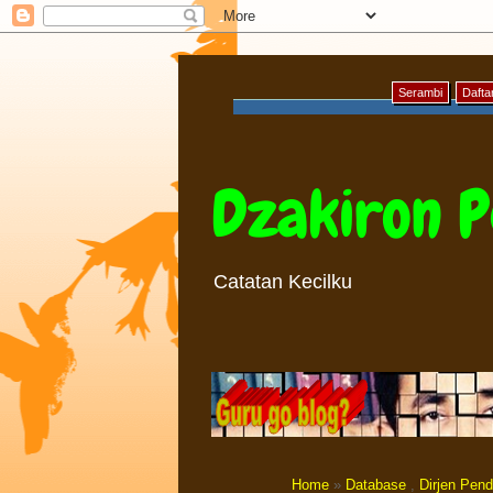
Serambi
Daftar
Dzakiron P
Catatan Kecilku
Home
»
Database
,
Dirjen Pend