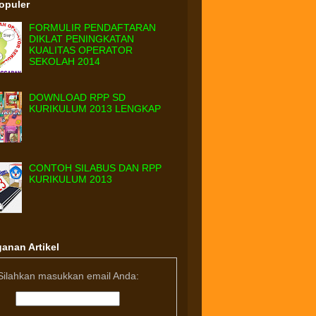
Populer
FORMULIR PENDAFTARAN
DIKLAT PENINGKATAN
KUALITAS OPERATOR
SEKOLAH 2014
DOWNLOAD RPP SD
KURIKULUM 2013 LENGKAP
CONTOH SILABUS DAN RPP
KURIKULUM 2013
anan Artikel
Silahkan masukkan email Anda: