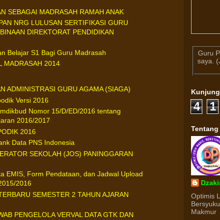
AN SEBAGAI MADRASAH RAMAH ANAK
PAN NRG LULUSAN SERTIFIKASI GURU
 BINAAN DIREKTORAT PENDIDIKAN
n Belajar S1 Bagi Guru Madrasah
Guru P
saya. 
L MADRASAH 2014
AN ADMINISTRASI GURU AGAMA (SIAGA)
Kunjun
odik Versi 2016
4
1
emdikbud Nomor 15/D/ED/2016 tentang
jaran 2016/2017
Tentang
APODIK 2016
Bank Data PNS Indonesia
ERATOR SEKOLAH (JOS) PANINGGARAN
ta EMIS, Form Pendataan, dan Jadwal Upload
Dzaki
2015/2016
K TERBARU SEMESTER 2 TAHUN AJARAN
Optimis 
Bersyuk
Makmur
AB PENGELOLA VERVAL DATA GTK DAN