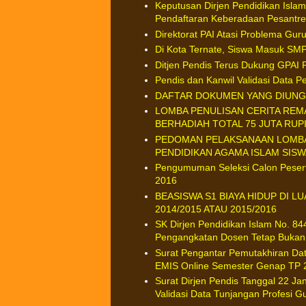
Keputusan Dirjen Pendidikan Isla
Pendaftaran Keberadaan Pesantr
Direktorat PAI Atasi Problema Gu
Di Kota Ternate, Siswa Masuk SMP 
Ditjen Pendis Terus Dukung GPA
Pendis dan Kanwil Validasi Data 
DAFTAR DOKUMEN YANG DIUNGG
LOMBA PENULISAN CERITA REMA
BERHADIAH TOTAL 75 JUTA RUP
PEDOMAN PELAKSANAAN LOMBA 
PENDIDIKAN AGAMA ISLAM SISW
Pengumuman Seleksi Calon Pesert
2016
BEASISWA S1 BIAYA HIDUP DI 
2014/2015 ATAU 2015/2016
SK Dirjen Pendidikan Islam No. 8
Pengangkatan Dosen Tetap Buka
Surat Pengantar Pemutakhiran Da
EMIS Online Semester Genap TP 
Surat Dirjen Pendis Tanggal 22 Ja
Validasi Data Tunjangan Profesi G