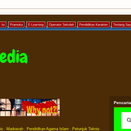
 Isi
Pramuka
E-Learning
Operator Sekolah
Pendidikan Karakter
Tentang Sa
edia
Pencari
is
,
Madrasah
,
Pendidikan Agama Islam
,
Petunjuk Teknis