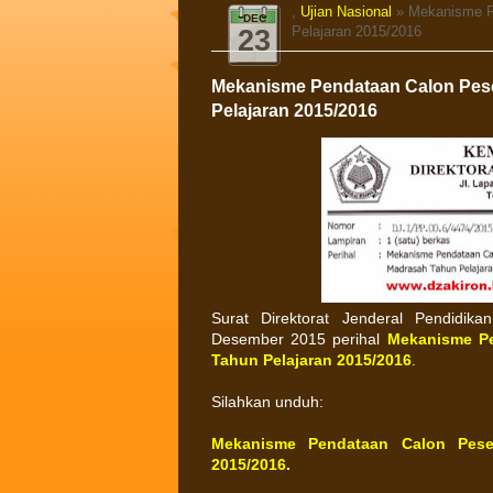
,
Ujian Nasional
» Mekanisme Pe
DEC
Pelajaran 2015/2016
23
Mekanisme Pendataan Calon Pese
Pelajaran 2015/2016
Surat Direktorat Jenderal Pendidik
Desember 2015 perihal
Mekanisme Pe
Tahun Pelajaran 2015/2016
.
Silahkan unduh:
Mekanisme Pendataan Calon Peser
2015/2016
.