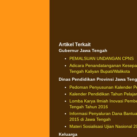
Artikel Terkait
Gubernur Jawa Tengah
PEMALSUAN UNDANGAN CPNS
Adicara Penandatanganan Kesepa
Tengah Kaliyan Bupati/Walikota
Dinas Pendidikan Provinsi Jawa Ten
Pedoman Penyusunan Kalender Pe
Kalender Pendidikan Tahun Pelaja
Lomba Karya Ilmiah Inovasi Pembe
Tengah Tahun 2016
Informasi Penyaluran Dana Bantua
2015 di Jawa Tengah
Materi Sosialisasi Ujian Nasional 
Keluarga