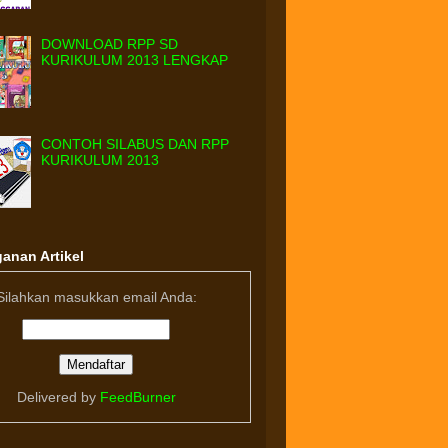
DOWNLOAD RPP SD
KURIKULUM 2013 LENGKAP
CONTOH SILABUS DAN RPP
KURIKULUM 2013
anan Artikel
Silahkan masukkan email Anda:
Delivered by
FeedBurner