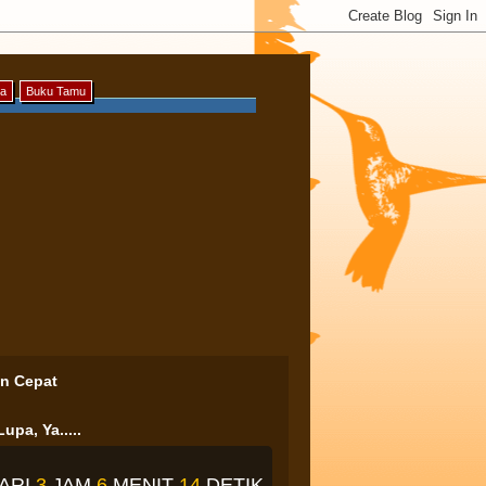
ya
Buku Tamu
an Cepat
upa, Ya.....
ARI
3
JAM
6
MENIT
14
DETIK