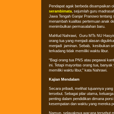
Pendapat agak berbeda disampaikan ol
serambimata
, sejumlah guru madrasa
Jawa Tengah Ganjar Pranowo tentang 
menambah kualitas pertemuan anak den
menimbulkan permasalahan baru.
Mahfud Nahrawi, Guru MTs NU Hasyim 
orang tua yang menjadi alasan digulir
menjadi jaminan. Sebab, kesibukan o
terkadang tidak memiliki waktu libur.
“Bagi orang tua PNS atau pegawai kan
ini. Tetapi mayoritas orang tua, banyak
memiliki waktu libur,” kata Nahrawi.
Kajian Mendalam
Secara pribadi, melihat tujuannya ya
tersebut. Sebagai pilar utama, kelua
penting dalam pendidikan dimana porsi
kesempatan dan waktu yang mereka pe
Namun, selayaknya wacana tersebut m