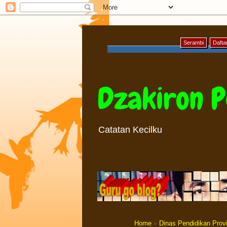
Serambi
Daftar
Dzakiron P
Catatan Kecilku
Home
»
Dinas Pendidikan Prov