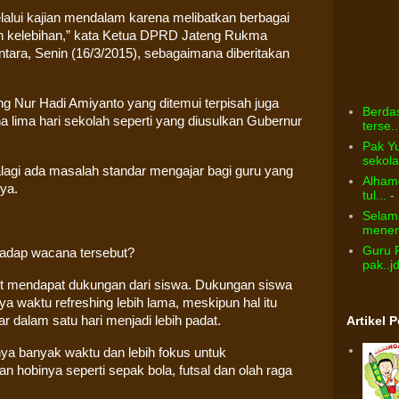
elalui kajian mendalam karena melibatkan berbagai
n kelebihan,” kata Ketua DPRD Jateng Rukma
Antara, Senin (16/3/2015), sebagaimana diberitakan
ng Nur Hadi Amiyanto yang ditemui terpisah juga
Berdas
lima hari sekolah seperti yang diusulkan Gubernur
terse..
Pak Yu
sekolah
lagi ada masalah standar mengajar bagi guru yang
Alhamd
ya.
tul...
- 
Selama
menem
Guru 
hadap wacana tersebut?
pak..j
but mendapat dukungan dari siswa. Dukungan siswa
 waktu refreshing lebih lama, meskipun hal itu
r dalam satu hari menjadi lebih padat.
Artikel 
nya banyak waktu dan lebih fokus untuk
hobinya seperti sepak bola, futsal dan olah raga