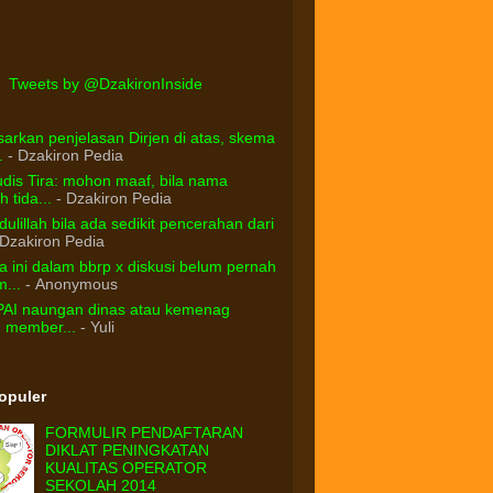
Tweets by @DzakironInside
arkan penjelasan Dirjen di atas, skema
.
- Dzakiron Pedia
dis Tira: mohon maaf, bila nama
 tida...
- Dzakiron Pedia
ulillah bila ada sedikit pencerahan dari
Dzakiron Pedia
 ini dalam bbrp x diskusi belum pernah
...
- Anonymous
PAI naungan dinas atau kemenag
d member...
- Yuli
Populer
FORMULIR PENDAFTARAN
DIKLAT PENINGKATAN
KUALITAS OPERATOR
SEKOLAH 2014