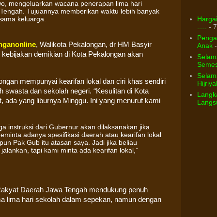
wo, mengeluarkan wacana penerapan lima hari
a Tengah. Tujuannya memberikan waktu lebih banyak
Hargai
sama keluarga.
.....
- 7
Pengar
nganonline
, Walikota Pekalongan, dr HM Basyir
Anak
-
ebijakan demikian di Kota Pekalongan akan
Selam
Semest
Selama
ongan mempunyai kearifan lokal dan ciri khas sendiri
Hijriya
ah swasta dan sekolah negeri. “Kesulitan di Kota
Langka
t, ada yang liburnya Minggu. Ini yang menurut kami
Langsu
 instruksi dari Gubernur akan dilaksanakan jika
eminta adanya spesifikasi daerah atau kearifan lokal
n Pak Gub itu atasan saya. Jadi jika beliau
jalankan, tapi kami minta ada kearifan lokal,”
Rakyat Daerah Jawa Tengah mendukung penuh
a lima hari sekolah dalam sepekan, namun dengan