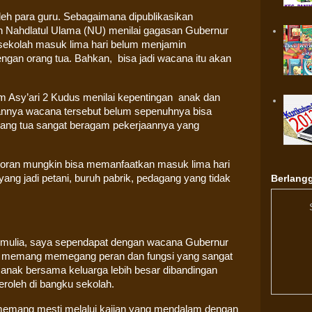
eh para guru. Sebagaimana dipublikasikan
h Nahdlatul Ulama (NU) menilai gagasan Gubernur
sekolah masuk lima hari belum menjamin
gan orang tua. Bahkan, bisa jadi wacana itu akan
Asy’ari 2 Kudus menilai kepentingan anak dan
kannya wacana tersebut belum sepenuhnya bisa
rang tua sangat beragam pekerjaannya yang
toran mungkin bisa memanfaatkan masuk lima hari
Berlangg
 yang jadi petani, buruh pabrik, pedagang yang tidak
ng mulia, saya sependapat dengan wacana Gubernur
rga memang memegang peran dan fungsi yang sangat
 anak bersama keluarga lebih besar dibandingan
roleh di bangku sekolah.
emang mesti melalui kajian yang mendalam dengan