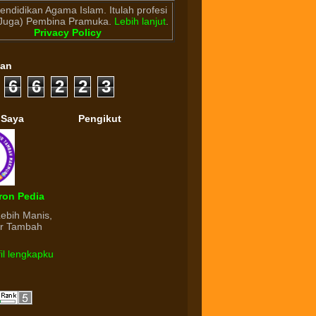
endidikan Agama Islam. Itulah profesi
(Juga) Pembina Pramuka.
Lebih lanjut
.
Privacy Policy
gan
6
6
2
2
3
 Saya
Pengikut
ron Pedia
Lebih Manis,
ur Tambah
fil lengkapku