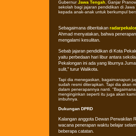
Gubernur
Jawa Tengah
, Ganjar Prano
sekolah bagi jajaran pendidikan di Jaw
kepada anak-anak untuk berkumpul ber
Sebagaimana diberitakan
radarpekalo
Ahmad menyatakan, bahwa penerapan k
mengalami kesulitan.
Sebab jajaran pendidikan di Kota Pekal
yaitu perbedaan hari libur antara sekol
Pekalongan ini ada yang liburnya Juma
sulit,” turur Walikota.
Tapi dia menegaskan, bagaimanapun juga
sudah resmi diterapkan. Tapi dia akan m
dalam penerapannya nanti. “Bagaimanapu
menginginkan seperti itu juga akan kami 
imbuhnya.
Dukungan DPRD
Kalangan anggota Dewan Perwakilan 
wacana penerapan waktu belajar selam
beberapa catatan.