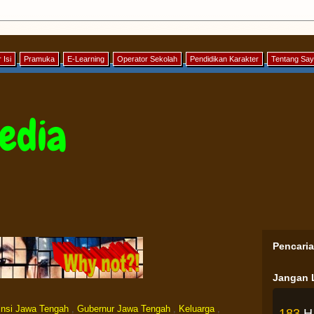
 Isi
Pramuka
E-Learning
Operator Sekolah
Pendidikan Karakter
Tentang Sa
edia
Pencari
Jangan L
insi Jawa Tengah
,
Gubernur Jawa Tengah
,
Keluarga
,
183
H