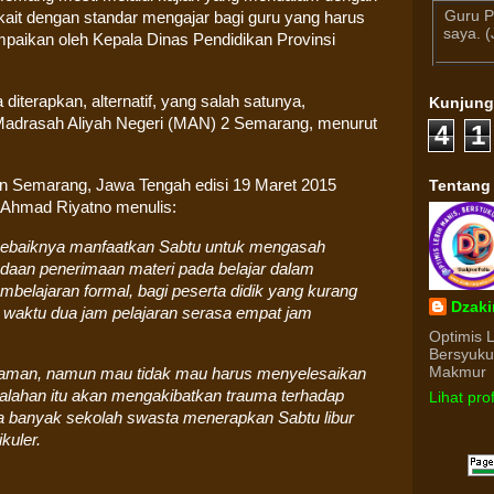
Guru P
rkait dengan standar mengajar bagi guru yang harus
saya. 
mpaikan oleh Kepala Dinas Pendidikan Provinsi
 diterapkan, alternatif, yang salah satunya,
Kunjun
Madrasah Aliyah Negeri (MAN) 2 Semarang, menurut
4
1
Tentang
tan Semarang, Jawa Tengah edisi 19 Maret 2015
Ahmad Riyatno
menulis:
, sebaiknya manfaatkan Sabtu untuk mengasah
daan penerimaan materi pada belajar dalam
mbelajaran formal, bagi peserta didik yang kurang
Dzaki
i, waktu dua jam pelajaran serasa empat jam
Optimis 
Bersyuk
Makmur
ak nyaman, namun mau tidak mau harus menyelesaikan
salahan itu akan mengakibatkan trauma terhadap
Lihat pro
ya banyak sekolah swasta menerapkan Sabtu libur
kuler.