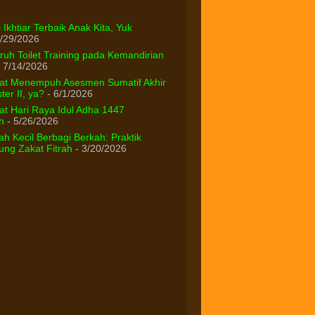
 Ikhtiar Terbaik Anak Kita, Yuk
/29/2026
uh Toilet Training pada Kemandirian
 7/14/2026
at Menempuh Asesmen Sumatif Akhir
er II, ya?
- 6/1/2026
t Hari Raya Idul Adha 1447
h
- 5/26/2026
h Kecil Berbagi Berkah: Praktik
ng Zakat Fitrah
- 3/20/2026