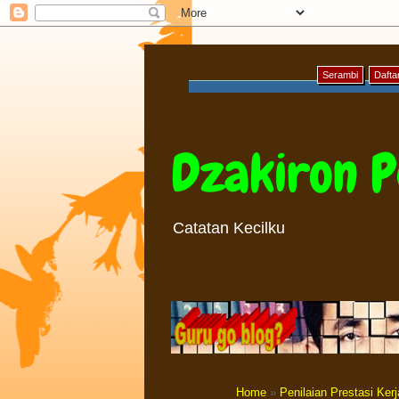
Serambi
Daftar
Dzakiron P
Catatan Kecilku
Home
»
Penilaian Prestasi Kerj