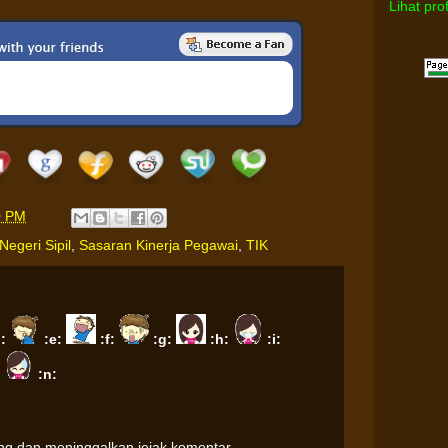
Lihat pro
0 PM
Negeri Sipil
,
Sasaran Kinerja Pegawai
,
TIK
d:
:e:
:f:
:g:
:h:
:i:
:
:n:
ung dan meninggalkan jejak komentar