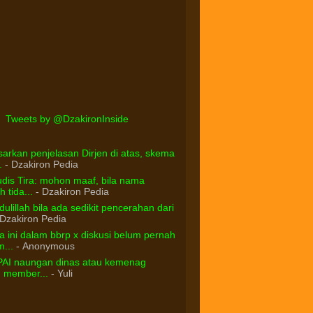
Tweets by @DzakironInside
arkan penjelasan Dirjen di atas, skema
.
- Dzakiron Pedia
dis Tira: mohon maaf, bila nama
 tida...
- Dzakiron Pedia
ulillah bila ada sedikit pencerahan dari
Dzakiron Pedia
 ini dalam bbrp x diskusi belum pernah
...
- Anonymous
PAI naungan dinas atau kemenag
d member...
- Yuli