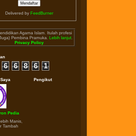
Delivered by
FeedBurner
endidikan Agama Islam. Itulah profesi
(Juga) Pembina Pramuka.
Lebih lanjut
.
Privacy Policy
gan
6
6
8
6
1
 Saya
Pengikut
ron Pedia
Lebih Manis,
ur Tambah