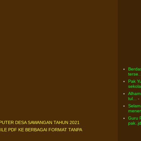
Berdas
terse..
Pak Yu
sekolah
Alhamd
tul...
- 
Selama
menem
Guru 
PUTER DESA SAWANGAN TAHUN 2021
pak..j
LE PDF KE BERBAGAI FORMAT TANPA