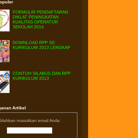
Populer
FORMULIR PENDAFTARAN
DIKLAT PENINGKATAN
KUALITAS OPERATOR
SEKOLAH 2014
DOWNLOAD RPP SD
KURIKULUM 2013 LENGKAP
CONTOH SILABUS DAN RPP
KURIKULUM 2013
anan Artikel
Silahkan masukkan email Anda: