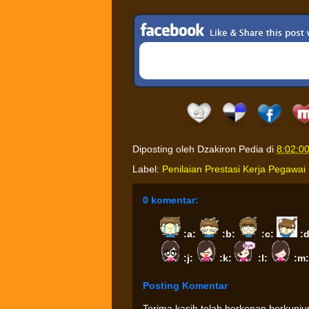
Diposting oleh
Dzakiron Pedia
di
8:02:0
Label:
Penilaian Prestasi Kerja Pegawai 
0 komentar:
:a:
:b:
:c:
:
:j:
:k:
:l:
:m
Posting Komentar
Terima kasih telah berkenan berkunj