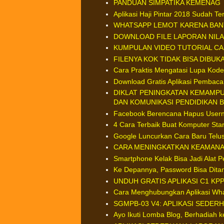
PANDUAN SIMPATIKA KEMENAG
Aplikasi Haji Pintar 2018 Sudah T
WHATSAPP LEMOT KARENA BAN
DOWNLOAD FILE LAPORAN NILAI
KUMPULAN VIDEO TUTORIAL C
FILENYA KOK TIDAK BISA DIBUK
Cara Praktis Mengatasi Lupa Kode
Download Gratis Aplikasi Pembaca
DIKLAT PENINGKATAN KEMAMP
DAN KOMUNIKASI PENDIDIKAN 
Facebook Berencana Hapus User
4 Cara Terbaik Buat Komputer Star
Google Luncurkan Cara Baru Telusu
CARA MENINGKATKAN KEAMANA
Smartphone Kelak Bisa Jadi Alat 
Ke Depannya, Password Bisa Dit
UNDUH GRATIS APLIKASI C1 KPP
Cara Menghubungkan Aplikasi Wh
SGMPB-03 V4: APLIKASI SEDER
Ayo Ikuti Lomba Blog, Berhadiah k