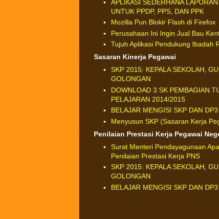
APLIKASI SEDERHANA LAPORAN
UNTUK PPDP, PPS, DAN PPK
Mozilla Pun Blokir Flash di Firefox
Perusahaan Ini Ingin Jual Bau Kent
Tujuh Aplikasi Pendukung Ibadah
Sasaran Kinerja Pegawai
SKP 2015: KEPALA SEKOLAH, G
GOLONGAN
DOWNLOAD 3 SK PEMBAGIAN T
PELAJARAN 2014/2015
BELAJAR MENGISI SKP DAN DP3 
Menyusun SKP (Sasaran Kerja Pe
Penilaian Prestasi Kerja Pegawai Nege
Surat Menteri Pendayagunaan Apat
Penilaian Prestasi Kerja PNS
SKP 2015: KEPALA SEKOLAH, G
GOLONGAN
BELAJAR MENGISI SKP DAN DP3 