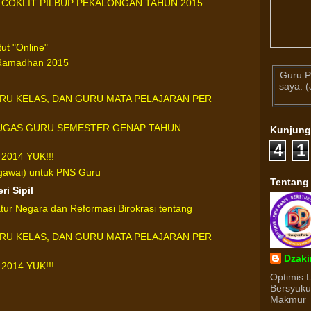
 COKLIT PILBUP PEKALONGAN TAHUN 2015
ut "Online"
 Ramadhan 2015
Guru P
saya. 
URU KELAS, DAN GURU MATA PELAJARAN PER
UGAS GURU SEMESTER GENAP TAHUN
Kunjun
4
1
2014 YUK!!!
gawai) untuk PNS Guru
Tentang
ri Sipil
ur Negara dan Reformasi Birokrasi tentang
URU KELAS, DAN GURU MATA PELAJARAN PER
Dzaki
2014 YUK!!!
Optimis 
Bersyuk
Makmur