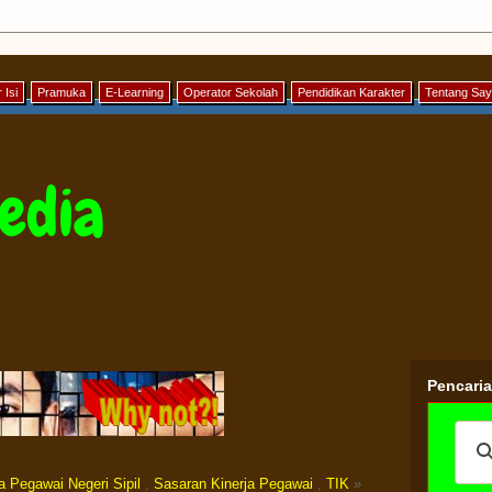
 Isi
Pramuka
E-Learning
Operator Sekolah
Pendidikan Karakter
Tentang Sa
edia
Pencari
a Pegawai Negeri Sipil
,
Sasaran Kinerja Pegawai
,
TIK
»