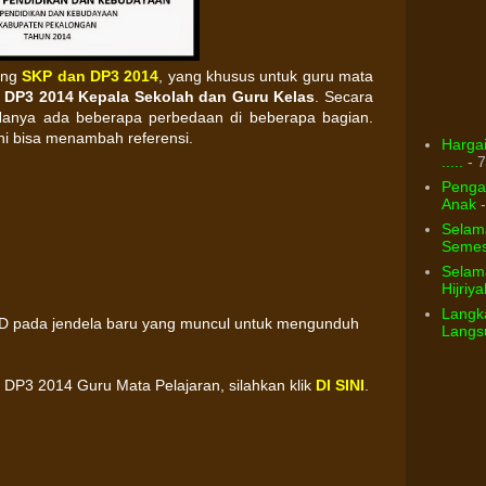
ting
SKP dan DP3 2014
, yang khusus untuk guru mata
 DP3 2014 Kepala Sekolah dan Guru Kelas
. Secara
 Hanya ada beberapa perbedaan di beberapa bagian.
ni bisa menambah referensi.
Hargai
.....
- 7
Pengar
Anak
-
Selam
Semest
Selama
Hijriya
Langka
AD pada jendela baru yang muncul untuk mengunduh
Langsu
DP3 2014 Guru Mata Pelajaran, silahkan klik
DI SINI
.