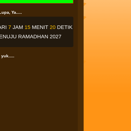
upa, Ya.....
ARI
7
JAM
15
MENIT
19
DETIK
ENUJU RAMADHAN 2027
yuk.....