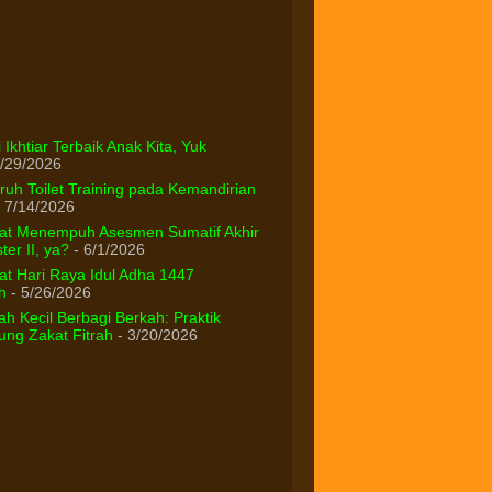
 Ikhtiar Terbaik Anak Kita, Yuk
/29/2026
uh Toilet Training pada Kemandirian
 7/14/2026
at Menempuh Asesmen Sumatif Akhir
er II, ya?
- 6/1/2026
t Hari Raya Idul Adha 1447
h
- 5/26/2026
h Kecil Berbagi Berkah: Praktik
ng Zakat Fitrah
- 3/20/2026