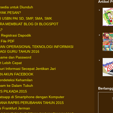
Artikel 
ersedia untuk Diunduh
YAK PESAN?
 USBN PAI SD, SMP, SMA, SMK
ARA MEMBUAT BLOG DI BLOGSPOT
A?
 Registrasi Dapodik
 File PDF
UAN OPERASIONAL TEKNOLOGI INFORMASI
BAGI GURU TAHUN 2016
name dan Password
t Lebih Cepat
ri Informasi Secepat Jentikan Jari
N AKUN FACEBOOK
Pendeteksi Kehamilan
anam ke Dalam Tubuh
Berlangg
S PILKADA 2015
atsapp di Smartphone dengan Komputer
HANA RAPBS PERUBAHAN TAHUN 2015
e Frankfurt Jerman