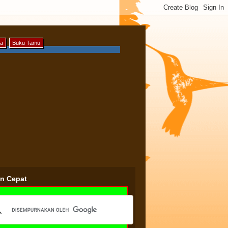
ya
Buku Tamu
an Cepat